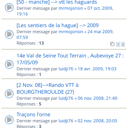
[50 - manche] --> vtt les haguards
Dernier message par
mrmojorisin
«
07 oct. 2009,
19:16
[Les sentiers de la hague] --> 2009
Dernier message par
mrmojorisin
«
24 mai 2009,
07:59
Réponses :
13
1
2
14e Val de Seine Tout Terrain , Aubevoye 27 :
17/05/09
Dernier message par
luidji76
«
18 avr. 2009, 19:03
Réponses :
1
[2 Nov. 08]-->Rando VTT à
BOURGTHEROULDE (27)
Dernier message par
luidji76
«
06 nov. 2008, 21:40
Réponses :
5
Traçons l'orne
Dernier message par
luidji76
«
02 nov. 2008, 20:05
Réponses :
3