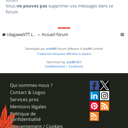
Vous
ne pouvez pas
supprimer vos messages dans ce
forum
UtagawaVTT (Randos VTT et VTTAE avec traces GPS)
Accueil forum
Développé par
phpBB
® Forum Software © phpBB Limited
Traduction française officielle
©
Qiaeru
Optimized by:
phpBB SEO
Confidentialité
|
Conditions
Qui sommes-nous ?
Contact & Logos
Services pros
Mentions légales
Politique de
confidentialité
Consentement / Cookies