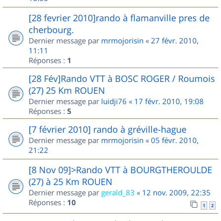
[28 fevrier 2010]rando à flamanville pres de
cherbourg.
Dernier message par
mrmojorisin
«
27 févr. 2010,
11:11
Réponses :
1
[28 Fév]Rando VTT à BOSC ROGER / Roumois
(27) 25 Km ROUEN
Dernier message par
luidji76
«
17 févr. 2010, 19:08
Réponses :
5
[7 février 2010] rando à gréville-hague
Dernier message par
mrmojorisin
«
05 févr. 2010,
21:22
[8 Nov 09]>Rando VTT à BOURGTHEROULDE
(27) à 25 Km ROUEN
Dernier message par
gerald_83
«
12 nov. 2009, 22:35
Réponses :
10
1
2