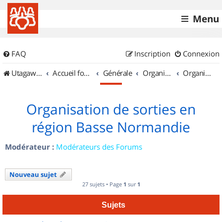
Menu
FAQ
Inscription
Connexion
UtagawaVTT (Randos VTT et VTTAE avec traces GPS)
Accueil forum
Générale
Organisation de sorties & Recherche de partenaires
Organisation de sorties en région Basse Normandie
Organisation de sorties en
région Basse Normandie
Modérateur :
Modérateurs des Forums
Nouveau sujet
27 sujets • Page
1
sur
1
Sujets