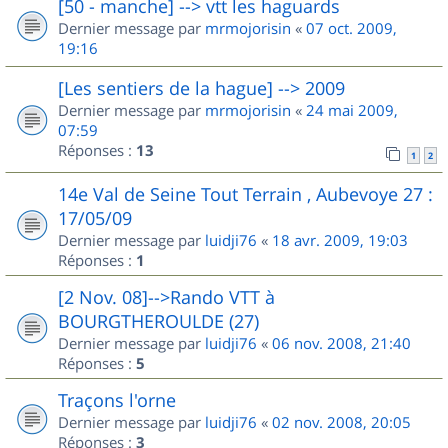
[50 - manche] --> vtt les haguards
Dernier message par
mrmojorisin
«
07 oct. 2009,
19:16
[Les sentiers de la hague] --> 2009
Dernier message par
mrmojorisin
«
24 mai 2009,
07:59
Réponses :
13
1
2
14e Val de Seine Tout Terrain , Aubevoye 27 :
17/05/09
Dernier message par
luidji76
«
18 avr. 2009, 19:03
Réponses :
1
[2 Nov. 08]-->Rando VTT à
BOURGTHEROULDE (27)
Dernier message par
luidji76
«
06 nov. 2008, 21:40
Réponses :
5
Traçons l'orne
Dernier message par
luidji76
«
02 nov. 2008, 20:05
Réponses :
3