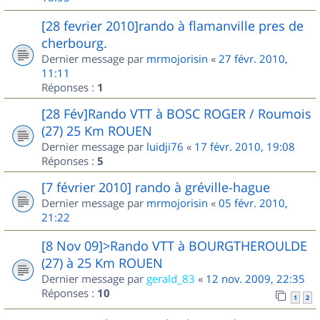
[28 fevrier 2010]rando à flamanville pres de
cherbourg.
Dernier message par
mrmojorisin
«
27 févr. 2010,
11:11
Réponses :
1
[28 Fév]Rando VTT à BOSC ROGER / Roumois
(27) 25 Km ROUEN
Dernier message par
luidji76
«
17 févr. 2010, 19:08
Réponses :
5
[7 février 2010] rando à gréville-hague
Dernier message par
mrmojorisin
«
05 févr. 2010,
21:22
[8 Nov 09]>Rando VTT à BOURGTHEROULDE
(27) à 25 Km ROUEN
Dernier message par
gerald_83
«
12 nov. 2009, 22:35
Réponses :
10
1
2