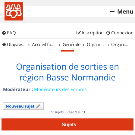
Menu
FAQ
Inscription
Connexion
UtagawaVTT (Randos VTT et VTTAE avec traces GPS)
Accueil forum
Générale
Organisation de sorties & Recherche de partenaires
Organisation de sorties en région Basse Normandie
Organisation de sorties en
région Basse Normandie
Modérateur :
Modérateurs des Forums
Nouveau sujet
27 sujets • Page
1
sur
1
Sujets