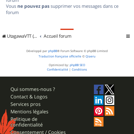
Vous
ne pouvez pas
supprimer vos messages dans ce
forum
UtagawaVTT (Randos VTT et VTTAE avec traces GPS)
Accueil forum
Développé par
phpBB
® Forum Software © phpBB Limited
Traduction française officielle
©
Qiaeru
Optimized by:
phpBB SEO
Confidentialité
|
Conditions
Qui sommes-nous ?
Contact & Logos
Services pros
Mentions légales
Politique de
confidentialité
Consentement / Cookies