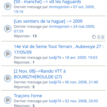
[50 - manche] --> vtt les haguards
Dernier message par
mrmojorisin
«
07 oct. 2009,
19:16
[Les sentiers de la hague] --> 2009
Dernier message par
mrmojorisin
«
24 mai 2009,
07:59
Réponses :
13
1
2
14e Val de Seine Tout Terrain , Aubevoye 27 :
17/05/09
Dernier message par
luidji76
«
18 avr. 2009, 19:03
Réponses :
1
[2 Nov. 08]-->Rando VTT à
BOURGTHEROULDE (27)
Dernier message par
luidji76
«
06 nov. 2008, 21:40
Réponses :
5
Traçons l'orne
Dernier message par
luidji76
«
02 nov. 2008, 20:05
Réponses :
3