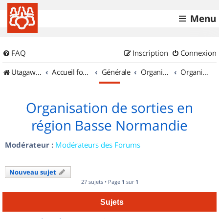
Menu
FAQ
Inscription
Connexion
UtagawaVTT (Randos VTT et VTTAE avec traces GPS)
Accueil forum
Générale
Organisation de sorties & Recherche de partenaires
Organisation de sorties en région Basse Normandie
Organisation de sorties en
région Basse Normandie
Modérateur :
Modérateurs des Forums
Nouveau sujet
27 sujets • Page
1
sur
1
Sujets