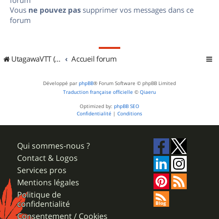
Vous
ne pouvez pas
supprimer vos messages dans ce
forum
UtagawaVTT (Randos VTT et VTTAE avec traces GPS)
Accueil forum
Développé par
phpBB
® Forum Software © phpBB Limited
Traduction française officielle
©
Qiaeru
Optimized by:
phpBB SEO
Confidentialité
|
Conditions
Qui sommes-nous ?
Contact & Logos
Services pros
Mentions légales
Politique de
confidentialité
Consentement / Cookies