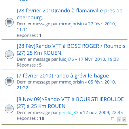
[28 fevrier 2010]rando à flamanville pres de
cherbourg.
Dernier message par
mrmojorisin
«
27 févr. 2010,
11:11
Réponses :
1
[28 Fév]Rando VTT à BOSC ROGER / Roumois
(27) 25 Km ROUEN
Dernier message par
luidji76
«
17 févr. 2010, 19:08
Réponses :
5
[7 février 2010] rando à gréville-hague
Dernier message par
mrmojorisin
«
05 févr. 2010,
21:22
[8 Nov 09]>Rando VTT à BOURGTHEROULDE
(27) à 25 Km ROUEN
Dernier message par
gerald_83
«
12 nov. 2009, 22:35
Réponses :
10
1
2