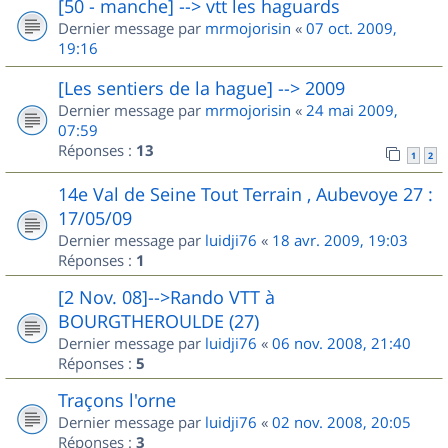
[50 - manche] --> vtt les haguards
Dernier message par
mrmojorisin
«
07 oct. 2009,
19:16
[Les sentiers de la hague] --> 2009
Dernier message par
mrmojorisin
«
24 mai 2009,
07:59
Réponses :
13
1
2
14e Val de Seine Tout Terrain , Aubevoye 27 :
17/05/09
Dernier message par
luidji76
«
18 avr. 2009, 19:03
Réponses :
1
[2 Nov. 08]-->Rando VTT à
BOURGTHEROULDE (27)
Dernier message par
luidji76
«
06 nov. 2008, 21:40
Réponses :
5
Traçons l'orne
Dernier message par
luidji76
«
02 nov. 2008, 20:05
Réponses :
3