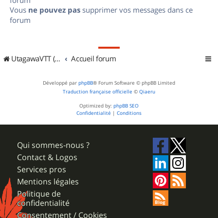
Vous
ne pouvez pas
supprimer vos messages dans ce
forum
UtagawaVTT (Randos VTT et VTTAE avec traces GPS)
Accueil forum
Développé par
phpBB
® Forum Software © phpBB Limited
Traduction française officielle
©
Qiaeru
Optimized by:
phpBB SEO
Confidentialité
|
Conditions
Qui sommes-nous ?
Contact & Logos
Services pros
Mentions légales
Politique de
confidentialité
Consentement / Cookies