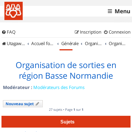
Menu
FAQ
Inscription
Connexion
UtagawaVTT (Randos VTT et VTTAE avec traces GPS)
Accueil forum
Générale
Organisation de sorties & Recherche de partenaires
Organisation de sorties en région Basse Normandie
Organisation de sorties en
région Basse Normandie
Modérateur :
Modérateurs des Forums
Nouveau sujet
27 sujets • Page
1
sur
1
Sujets