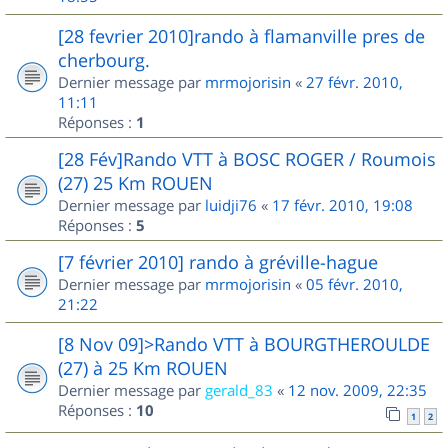
[28 fevrier 2010]rando à flamanville pres de
cherbourg.
Dernier message par
mrmojorisin
«
27 févr. 2010,
11:11
Réponses :
1
[28 Fév]Rando VTT à BOSC ROGER / Roumois
(27) 25 Km ROUEN
Dernier message par
luidji76
«
17 févr. 2010, 19:08
Réponses :
5
[7 février 2010] rando à gréville-hague
Dernier message par
mrmojorisin
«
05 févr. 2010,
21:22
[8 Nov 09]>Rando VTT à BOURGTHEROULDE
(27) à 25 Km ROUEN
Dernier message par
gerald_83
«
12 nov. 2009, 22:35
Réponses :
10
1
2