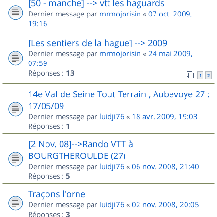
[50 - manche] --> vtt les haguards
Dernier message par
mrmojorisin
«
07 oct. 2009,
19:16
[Les sentiers de la hague] --> 2009
Dernier message par
mrmojorisin
«
24 mai 2009,
07:59
Réponses :
13
1
2
14e Val de Seine Tout Terrain , Aubevoye 27 :
17/05/09
Dernier message par
luidji76
«
18 avr. 2009, 19:03
Réponses :
1
[2 Nov. 08]-->Rando VTT à
BOURGTHEROULDE (27)
Dernier message par
luidji76
«
06 nov. 2008, 21:40
Réponses :
5
Traçons l'orne
Dernier message par
luidji76
«
02 nov. 2008, 20:05
Réponses :
3