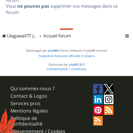
Vous
ne pouvez pas
supprimer vos messages dans ce
forum
UtagawaVTT (Randos VTT et VTTAE avec traces GPS)
Accueil forum
Développé par
phpBB
® Forum Software © phpBB Limited
Traduction française officielle
©
Qiaeru
Optimized by:
phpBB SEO
Confidentialité
|
Conditions
Qui sommes-nous ?
Contact & Logos
Services pros
Mentions légales
Politique de
confidentialité
Consentement / Cookies