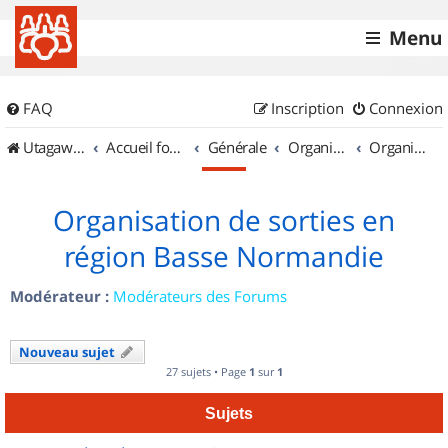
Menu
FAQ
Inscription
Connexion
UtagawaVTT (Randos VTT et VTTAE avec traces GPS)
Accueil forum
Générale
Organisation de sorties & Recherche de partenaires
Organisation de sorties en région Basse Normandie
Organisation de sorties en
région Basse Normandie
Modérateur :
Modérateurs des Forums
Nouveau sujet
27 sujets • Page
1
sur
1
Sujets