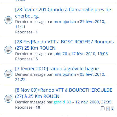
[28 fevrier 2010]rando à flamanville pres de
cherbourg.
Dernier message par
mrmojorisin
«
27 févr. 2010,
11:11
Réponses :
1
[28 Fév]Rando VTT à BOSC ROGER / Roumois
(27) 25 Km ROUEN
Dernier message par
luidji76
«
17 févr. 2010, 19:08
Réponses :
5
[7 février 2010] rando à gréville-hague
Dernier message par
mrmojorisin
«
05 févr. 2010,
21:22
[8 Nov 09]>Rando VTT à BOURGTHEROULDE
(27) à 25 Km ROUEN
Dernier message par
gerald_83
«
12 nov. 2009, 22:35
Réponses :
10
1
2