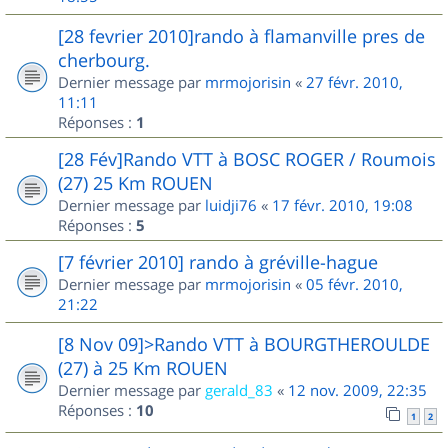
[28 fevrier 2010]rando à flamanville pres de
cherbourg.
Dernier message par
mrmojorisin
«
27 févr. 2010,
11:11
Réponses :
1
[28 Fév]Rando VTT à BOSC ROGER / Roumois
(27) 25 Km ROUEN
Dernier message par
luidji76
«
17 févr. 2010, 19:08
Réponses :
5
[7 février 2010] rando à gréville-hague
Dernier message par
mrmojorisin
«
05 févr. 2010,
21:22
[8 Nov 09]>Rando VTT à BOURGTHEROULDE
(27) à 25 Km ROUEN
Dernier message par
gerald_83
«
12 nov. 2009, 22:35
Réponses :
10
1
2