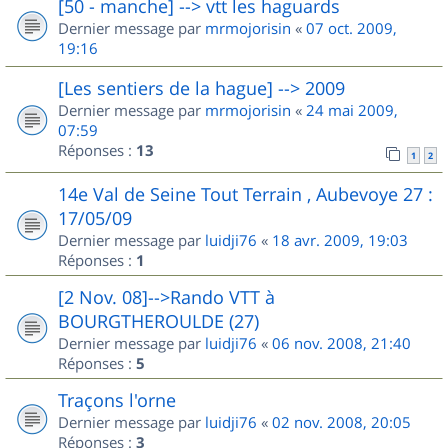
[50 - manche] --> vtt les haguards
Dernier message par
mrmojorisin
«
07 oct. 2009,
19:16
[Les sentiers de la hague] --> 2009
Dernier message par
mrmojorisin
«
24 mai 2009,
07:59
Réponses :
13
1
2
14e Val de Seine Tout Terrain , Aubevoye 27 :
17/05/09
Dernier message par
luidji76
«
18 avr. 2009, 19:03
Réponses :
1
[2 Nov. 08]-->Rando VTT à
BOURGTHEROULDE (27)
Dernier message par
luidji76
«
06 nov. 2008, 21:40
Réponses :
5
Traçons l'orne
Dernier message par
luidji76
«
02 nov. 2008, 20:05
Réponses :
3