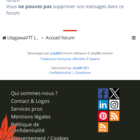
Vous
ne pouvez pas
supprimer vos messages dans ce
forum
UtagawaVTT (Randos VTT et VTTAE avec traces GPS)
Accueil forum
Développé par
phpBB
® Forum Software © phpBB Limited
Traduction française officielle
©
Qiaeru
Optimized by:
phpBB SEO
Confidentialité
|
Conditions
Qui sommes-nous ?
Contact & Logos
Services pros
Mentions légales
Politique de
confidentialité
Consentement / Cookies