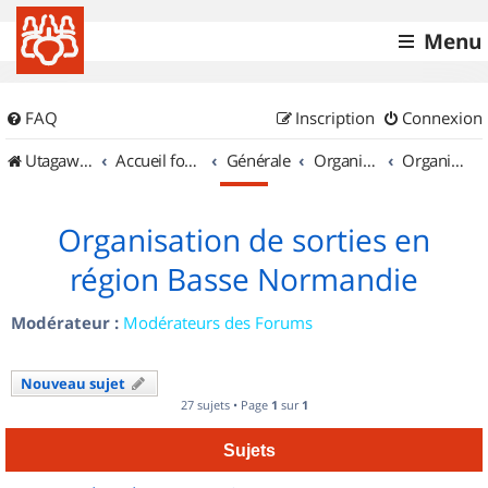
Menu
FAQ
Inscription
Connexion
UtagawaVTT (Randos VTT et VTTAE avec traces GPS)
Accueil forum
Générale
Organisation de sorties & Recherche de partenaires
Organisation de sorties en région Basse Normandie
Organisation de sorties en
région Basse Normandie
Modérateur :
Modérateurs des Forums
Nouveau sujet
27 sujets • Page
1
sur
1
Sujets