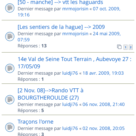
[50 - manche] --> vtt les haguards
Dernier message par
mrmojorisin
«
07 oct. 2009,
19:16
[Les sentiers de la hague] --> 2009
Dernier message par
mrmojorisin
«
24 mai 2009,
07:59
Réponses :
13
1
2
14e Val de Seine Tout Terrain , Aubevoye 27 :
17/05/09
Dernier message par
luidji76
«
18 avr. 2009, 19:03
Réponses :
1
[2 Nov. 08]-->Rando VTT à
BOURGTHEROULDE (27)
Dernier message par
luidji76
«
06 nov. 2008, 21:40
Réponses :
5
Traçons l'orne
Dernier message par
luidji76
«
02 nov. 2008, 20:05
Réponses :
3