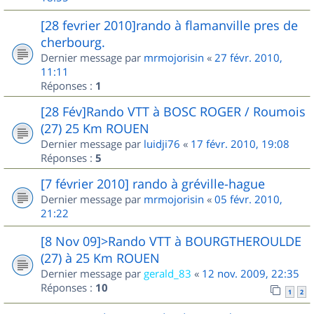
[28 fevrier 2010]rando à flamanville pres de
cherbourg.
Dernier message par
mrmojorisin
«
27 févr. 2010,
11:11
Réponses :
1
[28 Fév]Rando VTT à BOSC ROGER / Roumois
(27) 25 Km ROUEN
Dernier message par
luidji76
«
17 févr. 2010, 19:08
Réponses :
5
[7 février 2010] rando à gréville-hague
Dernier message par
mrmojorisin
«
05 févr. 2010,
21:22
[8 Nov 09]>Rando VTT à BOURGTHEROULDE
(27) à 25 Km ROUEN
Dernier message par
gerald_83
«
12 nov. 2009, 22:35
Réponses :
10
1
2