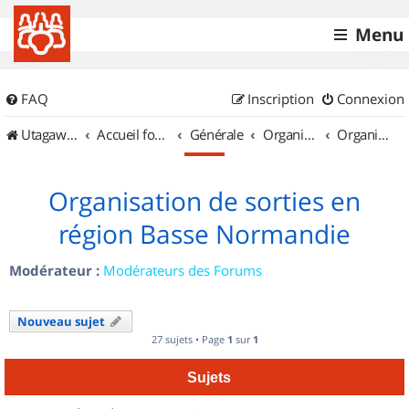
Menu
FAQ
Inscription
Connexion
UtagawaVTT (Randos VTT et VTTAE avec traces GPS)
Accueil forum
Générale
Organisation de sorties & Recherche de partenaires
Organisation de sorties en région Basse Normandie
Organisation de sorties en
région Basse Normandie
Modérateur :
Modérateurs des Forums
Nouveau sujet
27 sujets • Page
1
sur
1
Sujets