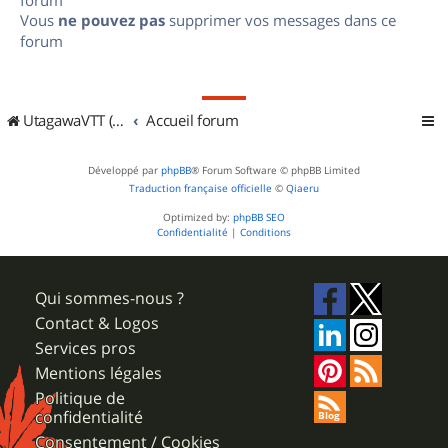
Vous
ne pouvez pas
supprimer vos messages dans ce
forum
UtagawaVTT (Randos VTT et VTTAE avec traces GPS)
Accueil forum
Développé par
phpBB
® Forum Software © phpBB Limited
Traduction française officielle
©
Qiaeru
Optimized by:
phpBB SEO
Confidentialité
|
Conditions
Qui sommes-nous ?
Contact & Logos
Services pros
Mentions légales
Politique de
confidentialité
Consentement / Cookies