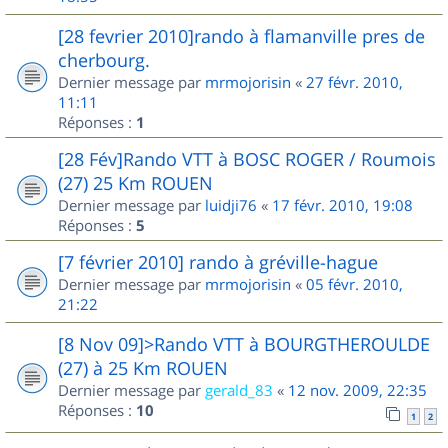
[28 fevrier 2010]rando à flamanville pres de
cherbourg.
Dernier message par
mrmojorisin
«
27 févr. 2010,
11:11
Réponses :
1
[28 Fév]Rando VTT à BOSC ROGER / Roumois
(27) 25 Km ROUEN
Dernier message par
luidji76
«
17 févr. 2010, 19:08
Réponses :
5
[7 février 2010] rando à gréville-hague
Dernier message par
mrmojorisin
«
05 févr. 2010,
21:22
[8 Nov 09]>Rando VTT à BOURGTHEROULDE
(27) à 25 Km ROUEN
Dernier message par
gerald_83
«
12 nov. 2009, 22:35
Réponses :
10
1
2