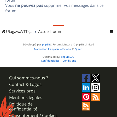
Vous
ne pouvez pas
supprimer vos messages dans ce
forum
UtagawaVTT (Randos VTT et VTTAE avec traces GPS)
Accueil forum
Développé par
phpBB
® Forum Software © phpBB Limited
Traduction française officielle
©
Qiaeru
Optimized by:
phpBB SEO
Confidentialité
|
Conditions
Qui sommes-nous ?
Contact & Logos
Services pros
Mentions légales
Politique de
confidentialité
Consentement / Cookies