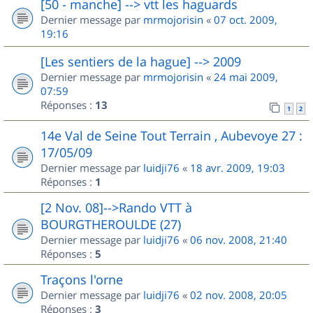
[50 - manche] --> vtt les haguards
Dernier message par
mrmojorisin
«
07 oct. 2009,
19:16
[Les sentiers de la hague] --> 2009
Dernier message par
mrmojorisin
«
24 mai 2009,
07:59
Réponses :
13
1
2
14e Val de Seine Tout Terrain , Aubevoye 27 :
17/05/09
Dernier message par
luidji76
«
18 avr. 2009, 19:03
Réponses :
1
[2 Nov. 08]-->Rando VTT à
BOURGTHEROULDE (27)
Dernier message par
luidji76
«
06 nov. 2008, 21:40
Réponses :
5
Traçons l'orne
Dernier message par
luidji76
«
02 nov. 2008, 20:05
Réponses :
3