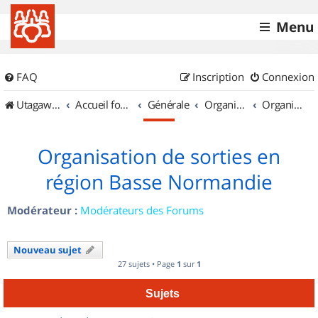
Menu
FAQ
Inscription
Connexion
UtagawaVTT (Randos VTT et VTTAE avec traces GPS)
Accueil forum
Générale
Organisation de sorties & Recherche de partenaires
Organisation de sorties en région Basse Normandie
Organisation de sorties en
région Basse Normandie
Modérateur :
Modérateurs des Forums
Nouveau sujet
27 sujets • Page
1
sur
1
Sujets