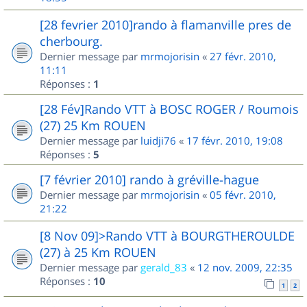
[28 fevrier 2010]rando à flamanville pres de
cherbourg.
Dernier message par
mrmojorisin
«
27 févr. 2010,
11:11
Réponses :
1
[28 Fév]Rando VTT à BOSC ROGER / Roumois
(27) 25 Km ROUEN
Dernier message par
luidji76
«
17 févr. 2010, 19:08
Réponses :
5
[7 février 2010] rando à gréville-hague
Dernier message par
mrmojorisin
«
05 févr. 2010,
21:22
[8 Nov 09]>Rando VTT à BOURGTHEROULDE
(27) à 25 Km ROUEN
Dernier message par
gerald_83
«
12 nov. 2009, 22:35
Réponses :
10
1
2