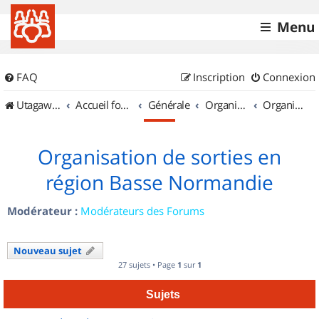
Menu
FAQ
Inscription
Connexion
UtagawaVTT (Randos VTT et VTTAE avec traces GPS)
Accueil forum
Générale
Organisation de sorties & Recherche de partenaires
Organisation de sorties en région Basse Normandie
Organisation de sorties en
région Basse Normandie
Modérateur :
Modérateurs des Forums
Nouveau sujet
27 sujets • Page
1
sur
1
Sujets