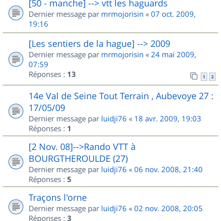
[50 - manche] --> vtt les haguards
Dernier message par
mrmojorisin
«
07 oct. 2009,
19:16
[Les sentiers de la hague] --> 2009
Dernier message par
mrmojorisin
«
24 mai 2009,
07:59
Réponses :
13
1
2
14e Val de Seine Tout Terrain , Aubevoye 27 :
17/05/09
Dernier message par
luidji76
«
18 avr. 2009, 19:03
Réponses :
1
[2 Nov. 08]-->Rando VTT à
BOURGTHEROULDE (27)
Dernier message par
luidji76
«
06 nov. 2008, 21:40
Réponses :
5
Traçons l'orne
Dernier message par
luidji76
«
02 nov. 2008, 20:05
Réponses :
3