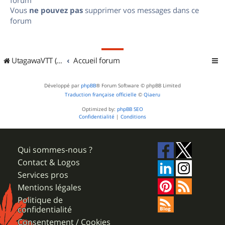
Vous
ne pouvez pas
supprimer vos messages dans ce
forum
UtagawaVTT (Randos VTT et VTTAE avec traces GPS)
Accueil forum
Développé par
phpBB
® Forum Software © phpBB Limited
Traduction française officielle
©
Qiaeru
Optimized by:
phpBB SEO
Confidentialité
|
Conditions
Qui sommes-nous ?
Contact & Logos
Services pros
Mentions légales
Politique de
confidentialité
Consentement / Cookies