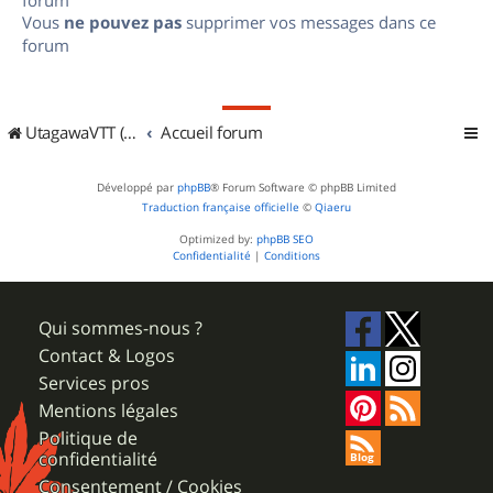
Vous
ne pouvez pas
supprimer vos messages dans ce
forum
UtagawaVTT (Randos VTT et VTTAE avec traces GPS)
Accueil forum
Développé par
phpBB
® Forum Software © phpBB Limited
Traduction française officielle
©
Qiaeru
Optimized by:
phpBB SEO
Confidentialité
|
Conditions
Qui sommes-nous ?
Contact & Logos
Services pros
Mentions légales
Politique de
confidentialité
Consentement / Cookies