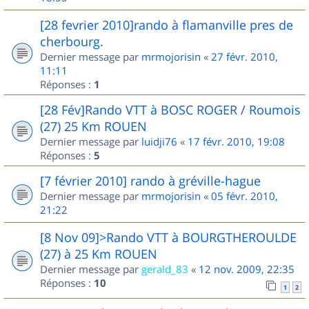
[28 fevrier 2010]rando à flamanville pres de
cherbourg.
Dernier message par
mrmojorisin
«
27 févr. 2010,
11:11
Réponses :
1
[28 Fév]Rando VTT à BOSC ROGER / Roumois
(27) 25 Km ROUEN
Dernier message par
luidji76
«
17 févr. 2010, 19:08
Réponses :
5
[7 février 2010] rando à gréville-hague
Dernier message par
mrmojorisin
«
05 févr. 2010,
21:22
[8 Nov 09]>Rando VTT à BOURGTHEROULDE
(27) à 25 Km ROUEN
Dernier message par
gerald_83
«
12 nov. 2009, 22:35
Réponses :
10
1
2