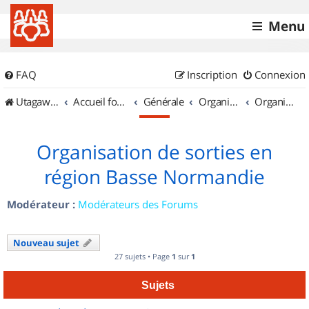
Menu
FAQ
Inscription
Connexion
UtagawaVTT (Randos VTT et VTTAE avec traces GPS)
Accueil forum
Générale
Organisation de sorties & Recherche de partenaires
Organisation de sorties en région Basse Normandie
Organisation de sorties en
région Basse Normandie
Modérateur :
Modérateurs des Forums
Nouveau sujet
27 sujets • Page
1
sur
1
Sujets