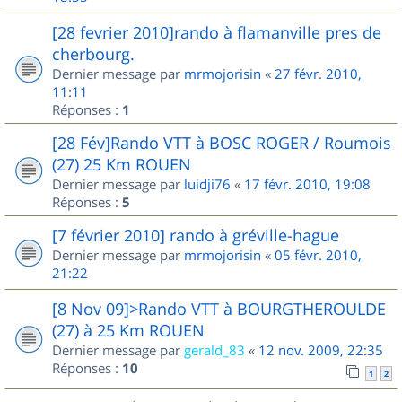
[28 fevrier 2010]rando à flamanville pres de
cherbourg.
Dernier message par
mrmojorisin
«
27 févr. 2010,
11:11
Réponses :
1
[28 Fév]Rando VTT à BOSC ROGER / Roumois
(27) 25 Km ROUEN
Dernier message par
luidji76
«
17 févr. 2010, 19:08
Réponses :
5
[7 février 2010] rando à gréville-hague
Dernier message par
mrmojorisin
«
05 févr. 2010,
21:22
[8 Nov 09]>Rando VTT à BOURGTHEROULDE
(27) à 25 Km ROUEN
Dernier message par
gerald_83
«
12 nov. 2009, 22:35
Réponses :
10
1
2