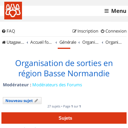
Menu
FAQ
Inscription
Connexion
UtagawaVTT (Randos VTT et VTTAE avec traces GPS)
Accueil forum
Générale
Organisation de sorties & Recherche de partenaires
Organisation de sorties en région Basse Normandie
Organisation de sorties en
région Basse Normandie
Modérateur :
Modérateurs des Forums
Nouveau sujet
27 sujets • Page
1
sur
1
Sujets