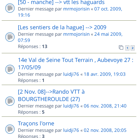
[50 - manche] --> vtt les haguards
Dernier message par
mrmojorisin
«
07 oct. 2009,
19:16
[Les sentiers de la hague] --> 2009
Dernier message par
mrmojorisin
«
24 mai 2009,
07:59
Réponses :
13
1
2
14e Val de Seine Tout Terrain , Aubevoye 27 :
17/05/09
Dernier message par
luidji76
«
18 avr. 2009, 19:03
Réponses :
1
[2 Nov. 08]-->Rando VTT à
BOURGTHEROULDE (27)
Dernier message par
luidji76
«
06 nov. 2008, 21:40
Réponses :
5
Traçons l'orne
Dernier message par
luidji76
«
02 nov. 2008, 20:05
Réponses :
3