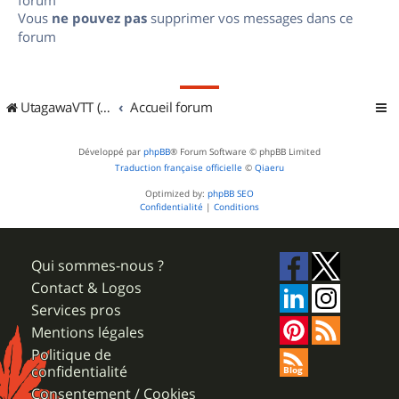
Vous
ne pouvez pas
supprimer vos messages dans ce
forum
UtagawaVTT (Randos VTT et VTTAE avec traces GPS)
Accueil forum
Développé par
phpBB
® Forum Software © phpBB Limited
Traduction française officielle
©
Qiaeru
Optimized by:
phpBB SEO
Confidentialité
|
Conditions
Qui sommes-nous ?
Contact & Logos
Services pros
Mentions légales
Politique de
confidentialité
Consentement / Cookies