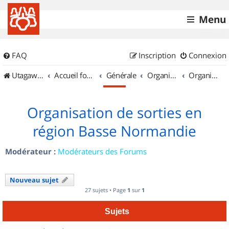
Menu
FAQ
Inscription
Connexion
UtagawaVTT (Randos VTT et VTTAE avec traces GPS)
Accueil forum
Générale
Organisation de sorties & Recherche de partenaires
Organisation de sorties en région Basse Normandie
Organisation de sorties en
région Basse Normandie
Modérateur :
Modérateurs des Forums
Nouveau sujet
27 sujets • Page
1
sur
1
Sujets