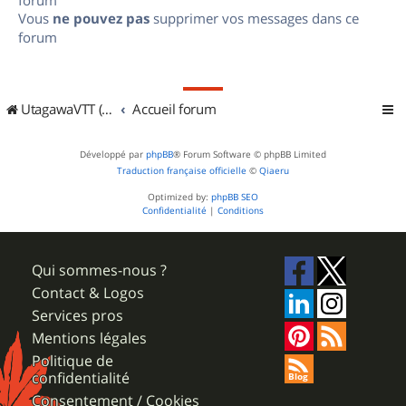
Vous
ne pouvez pas
supprimer vos messages dans ce
forum
UtagawaVTT (Randos VTT et VTTAE avec traces GPS)
Accueil forum
Développé par
phpBB
® Forum Software © phpBB Limited
Traduction française officielle
©
Qiaeru
Optimized by:
phpBB SEO
Confidentialité
|
Conditions
Qui sommes-nous ?
Contact & Logos
Services pros
Mentions légales
Politique de
confidentialité
Consentement / Cookies