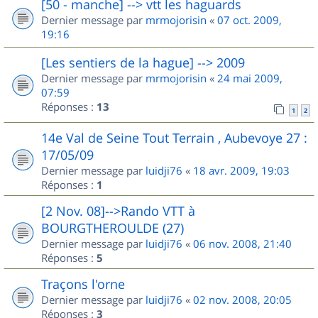
[50 - manche] --> vtt les haguards
Dernier message par
mrmojorisin
«
07 oct. 2009,
19:16
[Les sentiers de la hague] --> 2009
Dernier message par
mrmojorisin
«
24 mai 2009,
07:59
Réponses :
13
1
2
14e Val de Seine Tout Terrain , Aubevoye 27 :
17/05/09
Dernier message par
luidji76
«
18 avr. 2009, 19:03
Réponses :
1
[2 Nov. 08]-->Rando VTT à
BOURGTHEROULDE (27)
Dernier message par
luidji76
«
06 nov. 2008, 21:40
Réponses :
5
Traçons l'orne
Dernier message par
luidji76
«
02 nov. 2008, 20:05
Réponses :
3