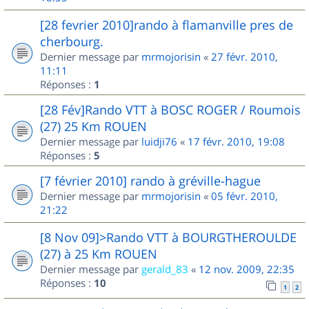
[28 fevrier 2010]rando à flamanville pres de
cherbourg.
Dernier message par
mrmojorisin
«
27 févr. 2010,
11:11
Réponses :
1
[28 Fév]Rando VTT à BOSC ROGER / Roumois
(27) 25 Km ROUEN
Dernier message par
luidji76
«
17 févr. 2010, 19:08
Réponses :
5
[7 février 2010] rando à gréville-hague
Dernier message par
mrmojorisin
«
05 févr. 2010,
21:22
[8 Nov 09]>Rando VTT à BOURGTHEROULDE
(27) à 25 Km ROUEN
Dernier message par
gerald_83
«
12 nov. 2009, 22:35
Réponses :
10
1
2