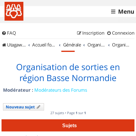
Menu
FAQ
Inscription
Connexion
UtagawaVTT (Randos VTT et VTTAE avec traces GPS)
Accueil forum
Générale
Organisation de sorties & Recherche de partenaires
Organisation de sorties en région Basse Normandie
Organisation de sorties en
région Basse Normandie
Modérateur :
Modérateurs des Forums
Nouveau sujet
27 sujets • Page
1
sur
1
Sujets