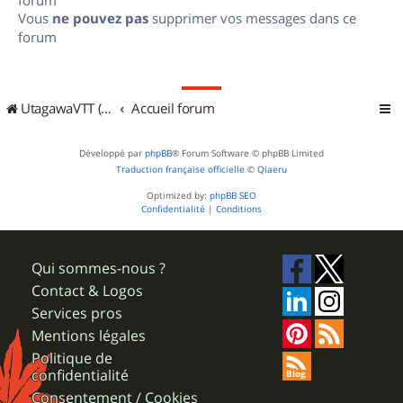
Vous
ne pouvez pas
supprimer vos messages dans ce
forum
UtagawaVTT (Randos VTT et VTTAE avec traces GPS)
Accueil forum
Développé par
phpBB
® Forum Software © phpBB Limited
Traduction française officielle
©
Qiaeru
Optimized by:
phpBB SEO
Confidentialité
|
Conditions
Qui sommes-nous ?
Contact & Logos
Services pros
Mentions légales
Politique de
confidentialité
Consentement / Cookies