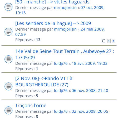
[50 - manche] --> vtt les haguards
Dernier message par
mrmojorisin
«
07 oct. 2009,
19:16
[Les sentiers de la hague] --> 2009
Dernier message par
mrmojorisin
«
24 mai 2009,
07:59
Réponses :
13
1
2
14e Val de Seine Tout Terrain , Aubevoye 27 :
17/05/09
Dernier message par
luidji76
«
18 avr. 2009, 19:03
Réponses :
1
[2 Nov. 08]-->Rando VTT à
BOURGTHEROULDE (27)
Dernier message par
luidji76
«
06 nov. 2008, 21:40
Réponses :
5
Traçons l'orne
Dernier message par
luidji76
«
02 nov. 2008, 20:05
Réponses :
3