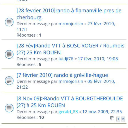
[28 fevrier 2010]rando à flamanville pres de
cherbourg.
Dernier message par
mrmojorisin
«
27 févr. 2010,
11:11
Réponses :
1
[28 Fév]Rando VTT à BOSC ROGER / Roumois
(27) 25 Km ROUEN
Dernier message par
luidji76
«
17 févr. 2010, 19:08
Réponses :
5
[7 février 2010] rando à gréville-hague
Dernier message par
mrmojorisin
«
05 févr. 2010,
21:22
[8 Nov 09]>Rando VTT à BOURGTHEROULDE
(27) à 25 Km ROUEN
Dernier message par
gerald_83
«
12 nov. 2009, 22:35
Réponses :
10
1
2