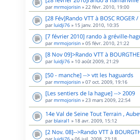
par
mrmojorisin
»
22 févr. 2010, 19:00
[28 Fév]Rando VTT à BOSC ROGER /
par
luidji76
»
15 janv. 2010, 10:35
[7 février 2010] rando à gréville-ha
par
mrmojorisin
»
05 févr. 2010, 21:22
[8 Nov 09]>Rando VTT à BOURGTHE
par
luidji76
»
10 août 2009, 21:29
[50 - manche] --> vtt les haguards
par
mrmojorisin
»
07 oct. 2009, 19:16
[Les sentiers de la hague] --> 2009
par
mrmojorisin
»
23 mars 2009, 22:54
14e Val de Seine Tout Terrain , Aube
par
blairal1
»
18 avr. 2009, 15:12
[2 Nov. 08]-->Rando VTT à BOURGT
par
luidji76
»
06 juil. 2008, 23:18