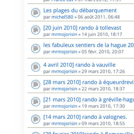
Les plages du débarquement
par
michel580
»
06 août 2011, 06:48
[20 juin 2010] rando à tollevast
par
mrmojorisin
»
14 juin 2010, 18:17
les fabuleux sentiers de la hague 2
par
mrmojorisin
»
05 févr. 2010, 20:07
4 avril 2010] rando à vauville
par
mrmojorisin
»
29 mars 2010, 17:26
[28 mars 2010] rando à équeurdrevi
par
mrmojorisin
»
22 mars 2010, 18:37
[21 mars 2010] rando à gréville-hag
par
mrmojorisin
»
19 mars 2010, 17:30
[14 mars 2010] rando à valognes.
par
mrmojorisin
»
09 mars 2010, 18:55
[28 fevrier 2010]rando à flamanvill