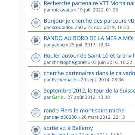
Recherche partenaire VTT Mortainai
par
mickwatts
»
19 juil. 2022, 01:08
Bonjour je cherche des parcours vtt
par
scoubidou 250
»
23 nov. 2019, 16:30
RANDO AU BORD DE LA MER A MO
par
yaboo
»
25 juil. 2017, 12:34
Rouler autour de Saint-Lô et Granvill
par
christophe.gonet
»
03 juin 2016, 10:22
cherche partenaires dans le calvad
par
Eschenbach
»
29 sept. 2014, 08:36
Septembre 2012, le tour de la Sui
par
Garik
»
27 août 2012, 13:08
rando Flers le mont saint michel
par
david50300
»
26 mars 2012, 22:13
sortie vtt à Balleroy
par
Franck Lav
»
07 mars 2012, 17:51