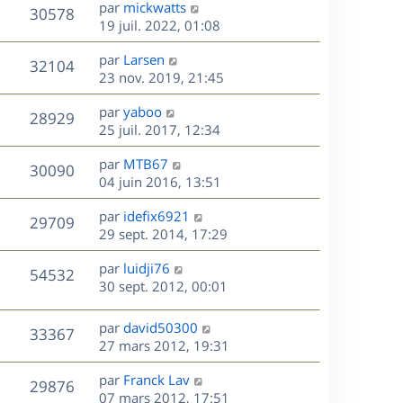
D
par
mickwatts
n
V
30578
e
e
19 juil. 2022, 01:08
i
r
u
e
s
D
par
Larsen
n
r
V
32104
e
e
23 nov. 2019, 21:45
i
m
r
u
e
e
s
D
par
yaboo
n
r
V
s
28929
e
e
25 juil. 2017, 12:34
i
m
s
r
u
e
e
a
s
D
par
MTB67
n
r
V
s
30090
g
e
e
04 juin 2016, 13:51
i
m
s
e
r
u
e
e
a
s
D
par
idefix6921
n
r
V
s
29709
g
e
e
29 sept. 2014, 17:29
i
m
s
e
r
u
e
e
a
s
D
par
luidji76
n
r
V
s
54532
g
e
e
30 sept. 2012, 00:01
i
m
s
e
r
u
e
e
a
s
n
r
s
D
g
par
david50300
V
33367
e
i
m
s
e
e
27 mars 2012, 19:31
e
e
a
r
u
s
r
s
D
g
par
Franck Lav
n
V
29876
m
s
e
e
e
07 mars 2012, 17:51
i