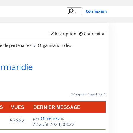
Connexion
Inscription
Connexion
e de partenaires
Organisation de sorties en région Basse Normandie
Normandie
27 sujets • Page
1
sur
1
S
VUES
DERNIER MESSAGE
D
par
Oliversxv
V
57882
e
22 août 2023, 08:22
r
u