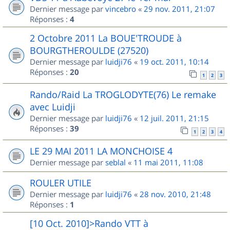
Dernier message par
vincebro
«
29 nov. 2011, 21:07
Réponses :
4
2 Octobre 2011 La BOUE'TROUDE à
BOURGTHEROULDE (27520)
Dernier message par
luidji76
«
19 oct. 2011, 10:14
Réponses :
20
1
2
3
Rando/Raid La TROGLODYTE(76) Le remake
avec Luidji
Dernier message par
luidji76
«
12 juil. 2011, 21:15
Réponses :
39
1
2
3
4
LE 29 MAI 2011 LA MONCHOISE 4
Dernier message par
seblal
«
11 mai 2011, 11:08
ROULER UTILE
Dernier message par
luidji76
«
28 nov. 2010, 21:48
Réponses :
1
[10 Oct. 2010]>Rando VTT à