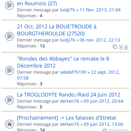
en Roumois (27)
Dernier message par
luidji76
«
11 févr. 2013, 21:04
Réponses :
4
21 Oct. 2012 La BOUE'TROUDE à
BOURGTHEROULDE (27520)
Dernier message par
luidji76
«
06 nov. 2012, 22:13
Réponses :
12
1
2
"Rondes des Abbayes" Le remake le 8
Décembre 2012
Dernier message par
sebdef76190
«
22 sept. 2012,
07:58
Réponses :
3
La TROGLODYTE Rando./Raid 24 Juin 2012
Dernier message par
derken76
«
09 juin 2012, 20:44
Réponses :
5
[Prochainement] -> Les falaises d'Etretat
Dernier message par
derken76
«
09 juin 2012, 13:06
Réponses :
34