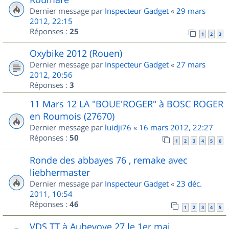
Dernier message par
Inspecteur Gadget
«
29 mars
2012, 22:15
Réponses :
25
1
2
3
Oxybike 2012 (Rouen)
Dernier message par
Inspecteur Gadget
«
27 mars
2012, 20:56
Réponses :
3
11 Mars 12 LA "BOUE'ROGER" à BOSC ROGER
en Roumois (27670)
Dernier message par
luidji76
«
16 mars 2012, 22:27
Réponses :
50
1
2
3
4
5
6
Ronde des abbayes 76 , remake avec
liebhermaster
Dernier message par
Inspecteur Gadget
«
23 déc.
2011, 10:54
Réponses :
46
1
2
3
4
5
VDS TT à Aubevoye 27 le 1er mai