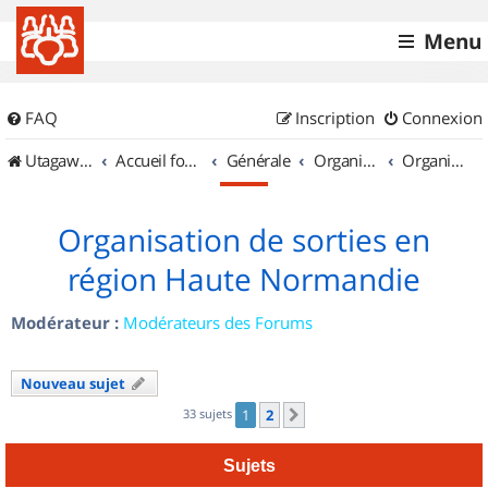
Menu
FAQ
Inscription
Connexion
UtagawaVTT (Randos VTT et VTTAE avec traces GPS)
Accueil forum
Générale
Organisation de sorties & Recherche de partenaires
Organisation de sorties en région Haute Normandie
Organisation de sorties en
région Haute Normandie
Modérateur :
Modérateurs des Forums
Nouveau sujet
33 sujets
1
2
Suivant
Sujets