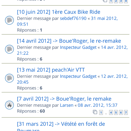
1
2
3
4
[10 juin 2012] 1ère Caux Bike Ride
Dernier message par
sebdef76190
«
31 mai 2012,
09:51
Réponses :
1
[14 avril 2012] -> Boue'Roger, le re-remake
Dernier message par
Inspecteur Gadget
«
14 avr. 2012,
21:22
Réponses :
6
[13 mai 2012] peach'Air VTT
Dernier message par
Inspecteur Gadget
«
12 avr. 2012,
20:45
Réponses :
6
[7 avril 2012] -> Boue'Roger, le remake
Dernier message par
Larsen
«
08 avr. 2012, 15:37
Réponses :
60
1
4
5
6
7
…
[31 mars 2012] -> Vétété en forêt de
Roumare