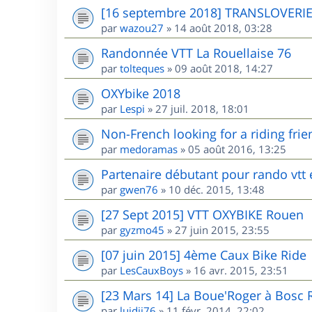
[16 septembre 2018] TRANSLOVERI
par
wazou27
»
14 août 2018, 03:28
Randonnée VTT La Rouellaise 76
par
tolteques
»
09 août 2018, 14:27
OXYbike 2018
par
Lespi
»
27 juil. 2018, 18:01
Non-French looking for a riding frie
par
medoramas
»
05 août 2016, 13:25
Partenaire débutant pour rando vtt
par
gwen76
»
10 déc. 2015, 13:48
[27 Sept 2015] VTT OXYBIKE Rouen
par
gyzmo45
»
27 juin 2015, 23:55
[07 juin 2015] 4ème Caux Bike Ride
par
LesCauxBoys
»
16 avr. 2015, 23:51
[23 Mars 14] La Boue'Roger à Bosc 
par
luidji76
»
11 févr. 2014, 22:02