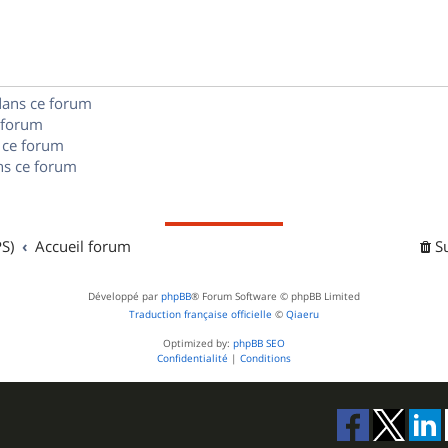
n
e
o
s
s
n
e
s
dans ce forum
s
 forum
e
 ce forum
s ce forum
s
S)
Accueil forum
S
Développé par
phpBB
® Forum Software © phpBB Limited
Traduction française officielle
©
Qiaeru
Optimized by:
phpBB SEO
Confidentialité
|
Conditions