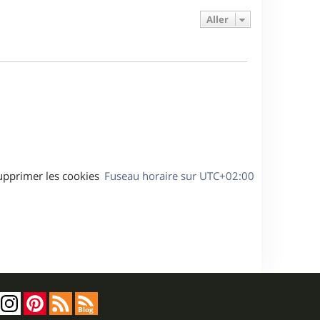
e
e
a
s
Aller
r
s
g
m
s
e
e
a
s
g
s
e
a
g
e
upprimer les cookies
Fuseau horaire sur
UTC+02:00