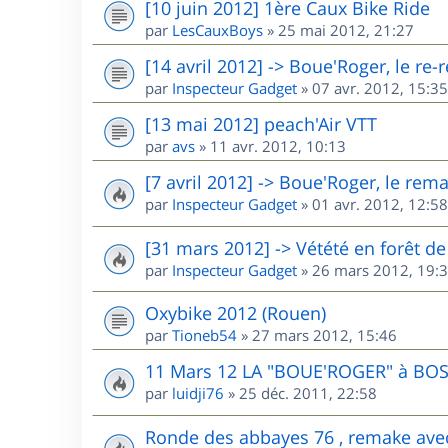
[10 juin 2012] 1ère Caux Bike Ride
par
LesCauxBoys
»
25 mai 2012, 21:27
[14 avril 2012] -> Boue'Roger, le re
par
Inspecteur Gadget
»
07 avr. 2012, 15:35
[13 mai 2012] peach'Air VTT
par
avs
»
11 avr. 2012, 10:13
[7 avril 2012] -> Boue'Roger, le rem
par
Inspecteur Gadget
»
01 avr. 2012, 12:58
[31 mars 2012] -> Vétété en forêt 
par
Inspecteur Gadget
»
26 mars 2012, 19:
Oxybike 2012 (Rouen)
par
Tioneb54
»
27 mars 2012, 15:46
11 Mars 12 LA "BOUE'ROGER" à BO
par
luidji76
»
25 déc. 2011, 22:58
Ronde des abbayes 76 , remake ave