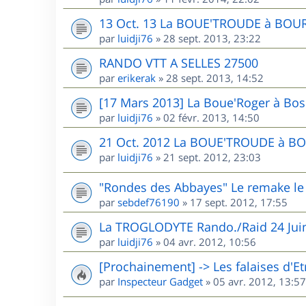
13 Oct. 13 La BOUE'TROUDE à BOU
par
luidji76
»
28 sept. 2013, 23:22
RANDO VTT A SELLES 27500
par
erikerak
»
28 sept. 2013, 14:52
[17 Mars 2013] La Boue'Roger à Bos
par
luidji76
»
02 févr. 2013, 14:50
21 Oct. 2012 La BOUE'TROUDE à B
par
luidji76
»
21 sept. 2012, 23:03
"Rondes des Abbayes" Le remake l
par
sebdef76190
»
17 sept. 2012, 17:55
La TROGLODYTE Rando./Raid 24 Jui
par
luidji76
»
04 avr. 2012, 10:56
[Prochainement] -> Les falaises d'Et
par
Inspecteur Gadget
»
05 avr. 2012, 13:57