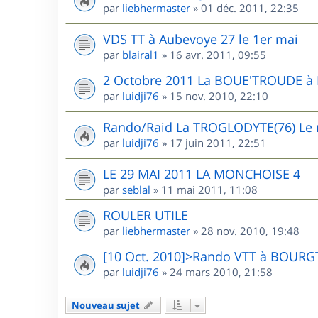
par
liebhermaster
»
01 déc. 2011, 22:35
VDS TT à Aubevoye 27 le 1er mai
par
blairal1
»
16 avr. 2011, 09:55
2 Octobre 2011 La BOUE'TROUDE 
par
luidji76
»
15 nov. 2010, 22:10
Rando/Raid La TROGLODYTE(76) Le r
par
luidji76
»
17 juin 2011, 22:51
LE 29 MAI 2011 LA MONCHOISE 4
par
seblal
»
11 mai 2011, 11:08
ROULER UTILE
par
liebhermaster
»
28 nov. 2010, 19:48
[10 Oct. 2010]>Rando VTT à BOUR
par
luidji76
»
24 mars 2010, 21:58
Nouveau sujet