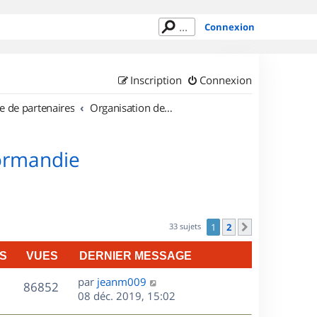
Connexion
Inscription
Connexion
e de partenaires
Organisation de sorties en région Haute Normandie
Normandie
33 sujets
1
2
Suivant
S
VUES
DERNIER MESSAGE
D
par
jeanm009
V
86852
e
08 déc. 2019, 15:02
r
u