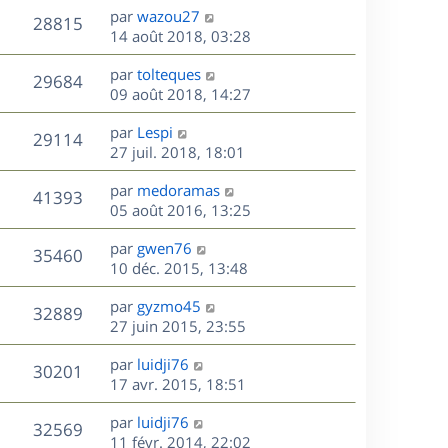
n
D
par
wazou27
V
28815
e
i
e
14 août 2018, 03:28
e
r
u
s
r
D
par
tolteques
n
V
29684
m
e
e
09 août 2018, 14:27
i
e
r
u
e
s
s
D
par
Lespi
n
r
V
29114
s
e
e
27 juil. 2018, 18:01
i
m
a
r
u
e
e
s
D
g
par
medoramas
n
r
V
s
41393
e
e
e
05 août 2016, 13:25
i
m
s
r
u
e
e
a
s
D
par
gwen76
n
r
V
s
35460
g
e
e
10 déc. 2015, 13:48
i
m
s
e
r
u
e
e
a
s
D
par
gyzmo45
n
r
V
s
32889
g
e
e
27 juin 2015, 23:55
i
m
s
e
r
u
e
e
a
s
D
par
luidji76
n
r
V
s
30201
g
e
e
17 avr. 2015, 18:51
i
m
s
e
r
u
e
e
a
s
D
par
luidji76
n
r
V
s
32569
g
e
e
11 févr. 2014, 22:02
i
m
s