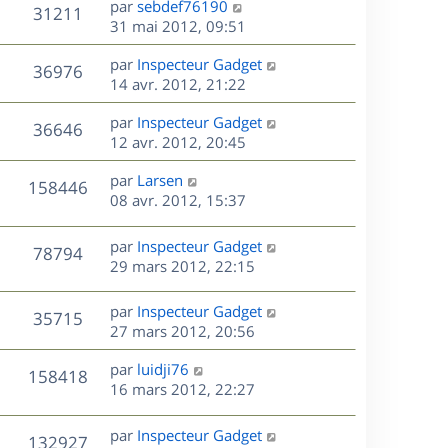
r
s
D
par
sebdef76190
V
31211
e
e
i
m
s
e
31 mai 2012, 09:51
e
e
a
r
u
s
r
s
D
g
par
Inspecteur Gadget
n
V
36976
m
s
e
e
e
14 avr. 2012, 21:22
i
e
a
r
u
e
s
s
D
g
par
Inspecteur Gadget
n
r
V
36646
s
e
e
e
12 avr. 2012, 20:45
i
m
a
r
u
e
e
s
D
g
par
Larsen
n
r
V
s
158446
e
e
e
08 avr. 2012, 15:37
i
m
s
r
u
e
e
a
s
n
r
s
D
g
par
Inspecteur Gadget
V
78794
e
i
m
s
e
e
29 mars 2012, 22:15
e
e
a
r
u
s
r
s
g
n
D
par
Inspecteur Gadget
V
35715
m
s
e
e
i
e
27 mars 2012, 20:56
e
a
e
r
u
s
s
g
r
D
par
luidji76
n
V
158418
s
e
m
e
e
16 mars 2012, 22:27
i
a
e
r
u
e
g
s
s
n
r
D
par
Inspecteur Gadget
e
V
132927
s
e