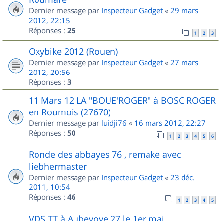
Dernier message par
Inspecteur Gadget
«
29 mars
2012, 22:15
Réponses :
25
1
2
3
Oxybike 2012 (Rouen)
Dernier message par
Inspecteur Gadget
«
27 mars
2012, 20:56
Réponses :
3
11 Mars 12 LA "BOUE'ROGER" à BOSC ROGER
en Roumois (27670)
Dernier message par
luidji76
«
16 mars 2012, 22:27
Réponses :
50
1
2
3
4
5
6
Ronde des abbayes 76 , remake avec
liebhermaster
Dernier message par
Inspecteur Gadget
«
23 déc.
2011, 10:54
Réponses :
46
1
2
3
4
5
VDS TT à Aubevoye 27 le 1er mai