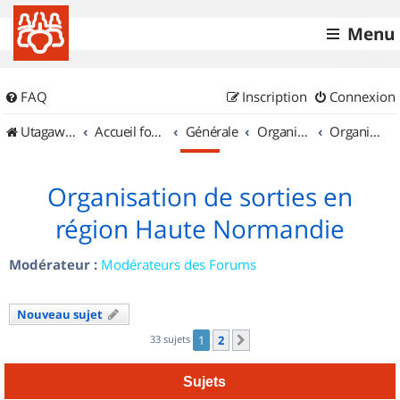
Menu
FAQ
Inscription
Connexion
UtagawaVTT (Randos VTT et VTTAE avec traces GPS)
Accueil forum
Générale
Organisation de sorties & Recherche de partenaires
Organisation de sorties en région Haute Normandie
Organisation de sorties en
région Haute Normandie
Modérateur :
Modérateurs des Forums
Nouveau sujet
33 sujets
1
2
Suivant
Sujets