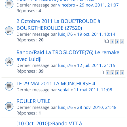
Dernier message par
vincebro
«
29 nov. 2011, 21:07
Réponses :
4
2 Octobre 2011 La BOUE'TROUDE à
BOURGTHEROULDE (27520)
Dernier message par
luidji76
«
19 oct. 2011, 10:14
Réponses :
20
1
2
3
Rando/Raid La TROGLODYTE(76) Le remake
avec Luidji
Dernier message par
luidji76
«
12 juil. 2011, 21:15
Réponses :
39
1
2
3
4
LE 29 MAI 2011 LA MONCHOISE 4
Dernier message par
seblal
«
11 mai 2011, 11:08
ROULER UTILE
Dernier message par
luidji76
«
28 nov. 2010, 21:48
Réponses :
1
[10 Oct. 2010]>Rando VTT à