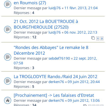
en Roumois (27)
Dernier message par
luidji76
«
11 févr. 2013, 21:04
Réponses :
4
21 Oct. 2012 La BOUE'TROUDE à
BOURGTHEROULDE (27520)
Dernier message par
luidji76
«
06 nov. 2012, 22:13
Réponses :
12
1
2
"Rondes des Abbayes" Le remake le 8
Décembre 2012
Dernier message par
sebdef76190
«
22 sept. 2012,
07:58
Réponses :
3
La TROGLODYTE Rando./Raid 24 Juin 2012
Dernier message par
derken76
«
09 juin 2012, 20:44
Réponses :
5
[Prochainement] -> Les falaises d'Etretat
Dernier message par
derken76
«
09 juin 2012, 13:06
Réponses :
34