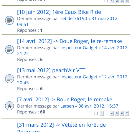
1
2
3
4
[10 juin 2012] 1ère Caux Bike Ride
Dernier message par
sebdef76190
«
31 mai 2012,
09:51
Réponses :
1
[14 avril 2012] -> Boue'Roger, le re-remake
Dernier message par
Inspecteur Gadget
«
14 avr. 2012,
21:22
Réponses :
6
[13 mai 2012] peach'Air VTT
Dernier message par
Inspecteur Gadget
«
12 avr. 2012,
20:45
Réponses :
6
[7 avril 2012] -> Boue'Roger, le remake
Dernier message par
Larsen
«
08 avr. 2012, 15:37
Réponses :
60
1
4
5
6
7
…
[31 mars 2012] -> Vétété en forêt de
Roumare