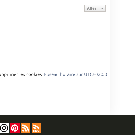
e
e
a
s
Aller
r
s
g
m
s
e
e
a
s
g
s
e
a
g
e
upprimer les cookies
Fuseau horaire sur
UTC+02:00