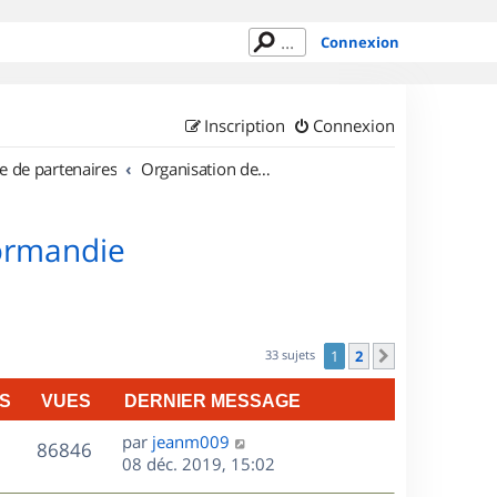
Connexion
Inscription
Connexion
e de partenaires
Organisation de sorties en région Haute Normandie
Normandie
33 sujets
1
2
Suivant
S
VUES
DERNIER MESSAGE
D
par
jeanm009
V
86846
e
08 déc. 2019, 15:02
r
u