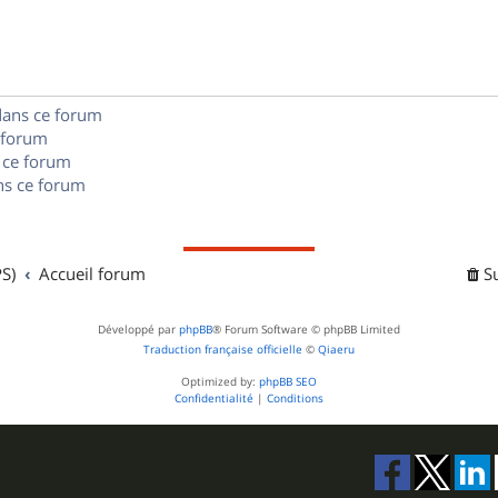
n
e
o
s
s
n
e
s
dans ce forum
s
 forum
e
 ce forum
s ce forum
s
S)
Accueil forum
S
Développé par
phpBB
® Forum Software © phpBB Limited
Traduction française officielle
©
Qiaeru
Optimized by:
phpBB SEO
Confidentialité
|
Conditions