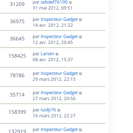
r
s
D
par
sebdef76190
V
31209
e
e
i
m
s
e
31 mai 2012, 09:51
e
e
a
r
u
s
r
s
D
g
par
Inspecteur Gadget
n
V
36975
m
s
e
e
e
14 avr. 2012, 21:22
i
e
a
r
u
e
s
s
D
g
par
Inspecteur Gadget
n
r
V
36645
s
e
e
e
12 avr. 2012, 20:45
i
m
a
r
u
e
e
s
D
g
par
Larsen
n
r
V
s
158425
e
e
e
08 avr. 2012, 15:37
i
m
s
r
u
e
e
a
s
n
r
s
D
g
par
Inspecteur Gadget
V
78786
e
i
m
s
e
e
29 mars 2012, 22:15
e
e
a
r
u
s
r
s
g
n
D
par
Inspecteur Gadget
V
35714
m
s
e
e
i
e
27 mars 2012, 20:56
e
a
e
r
u
s
s
g
r
D
par
luidji76
n
V
158399
s
e
m
e
e
16 mars 2012, 22:27
i
a
e
r
u
e
g
s
s
n
r
D
par
Inspecteur Gadget
e
V
132919
s
e