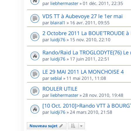
par
liebhermaster
»
01 déc. 2011, 22:35
VDS TT à Aubevoye 27 le 1er mai
par
blairal1
»
16 avr. 2011, 09:55
2 Octobre 2011 La BOUE'TROUDE 
par
luidji76
»
15 nov. 2010, 22:10
Rando/Raid La TROGLODYTE(76) Le r
par
luidji76
»
17 juin 2011, 22:51
LE 29 MAI 2011 LA MONCHOISE 4
par
seblal
»
11 mai 2011, 11:08
ROULER UTILE
par
liebhermaster
»
28 nov. 2010, 19:48
[10 Oct. 2010]>Rando VTT à BOUR
par
luidji76
»
24 mars 2010, 21:58
Nouveau sujet