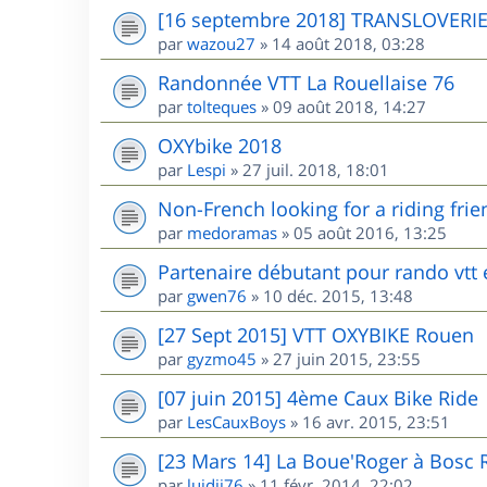
[16 septembre 2018] TRANSLOVERI
par
wazou27
»
14 août 2018, 03:28
Randonnée VTT La Rouellaise 76
par
tolteques
»
09 août 2018, 14:27
OXYbike 2018
par
Lespi
»
27 juil. 2018, 18:01
Non-French looking for a riding frie
par
medoramas
»
05 août 2016, 13:25
Partenaire débutant pour rando vtt
par
gwen76
»
10 déc. 2015, 13:48
[27 Sept 2015] VTT OXYBIKE Rouen
par
gyzmo45
»
27 juin 2015, 23:55
[07 juin 2015] 4ème Caux Bike Ride
par
LesCauxBoys
»
16 avr. 2015, 23:51
[23 Mars 14] La Boue'Roger à Bosc 
par
luidji76
»
11 févr. 2014, 22:02