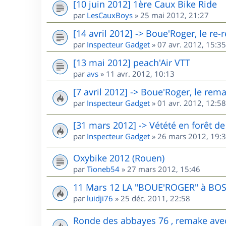
[10 juin 2012] 1ère Caux Bike Ride
par
LesCauxBoys
»
25 mai 2012, 21:27
[14 avril 2012] -> Boue'Roger, le re
par
Inspecteur Gadget
»
07 avr. 2012, 15:35
[13 mai 2012] peach'Air VTT
par
avs
»
11 avr. 2012, 10:13
[7 avril 2012] -> Boue'Roger, le rem
par
Inspecteur Gadget
»
01 avr. 2012, 12:58
[31 mars 2012] -> Vétété en forêt 
par
Inspecteur Gadget
»
26 mars 2012, 19:
Oxybike 2012 (Rouen)
par
Tioneb54
»
27 mars 2012, 15:46
11 Mars 12 LA "BOUE'ROGER" à BO
par
luidji76
»
25 déc. 2011, 22:58
Ronde des abbayes 76 , remake ave