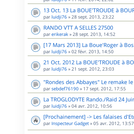
13 Oct. 13 La BOUE'TROUDE à BOU
par
luidji76
»
28 sept. 2013, 23:22
RANDO VTT A SELLES 27500
par
erikerak
»
28 sept. 2013, 14:52
[17 Mars 2013] La Boue'Roger à Bos
par
luidji76
»
02 févr. 2013, 14:50
21 Oct. 2012 La BOUE'TROUDE à B
par
luidji76
»
21 sept. 2012, 23:03
"Rondes des Abbayes" Le remake l
par
sebdef76190
»
17 sept. 2012, 17:55
La TROGLODYTE Rando./Raid 24 Jui
par
luidji76
»
04 avr. 2012, 10:56
[Prochainement] -> Les falaises d'Et
par
Inspecteur Gadget
»
05 avr. 2012, 13:57