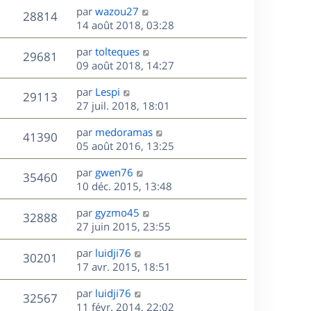
n
D
par
wazou27
V
28814
e
i
e
14 août 2018, 03:28
e
r
u
s
r
D
par
tolteques
n
V
29681
m
e
e
09 août 2018, 14:27
i
e
r
u
e
s
s
D
par
Lespi
n
r
V
29113
s
e
e
27 juil. 2018, 18:01
i
m
a
r
u
e
e
s
D
g
par
medoramas
n
r
V
s
41390
e
e
e
05 août 2016, 13:25
i
m
s
r
u
e
e
a
s
D
par
gwen76
n
r
V
s
35460
g
e
e
10 déc. 2015, 13:48
i
m
s
e
r
u
e
e
a
s
D
par
gyzmo45
n
r
V
s
32888
g
e
e
27 juin 2015, 23:55
i
m
s
e
r
u
e
e
a
s
D
par
luidji76
n
r
V
s
30201
g
e
e
17 avr. 2015, 18:51
i
m
s
e
r
u
e
e
a
s
D
par
luidji76
n
r
V
s
32567
g
e
e
11 févr. 2014, 22:02
i
m
s