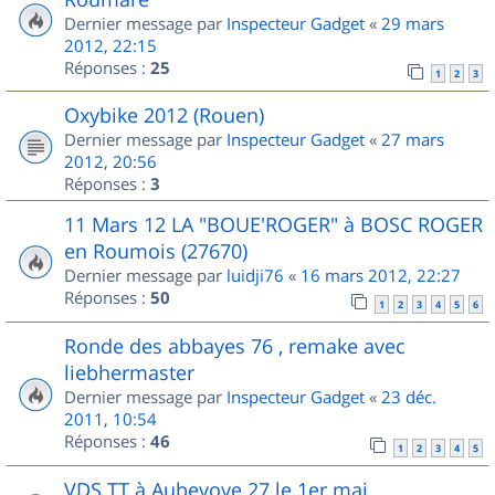
Dernier message par
Inspecteur Gadget
«
29 mars
2012, 22:15
Réponses :
25
1
2
3
Oxybike 2012 (Rouen)
Dernier message par
Inspecteur Gadget
«
27 mars
2012, 20:56
Réponses :
3
11 Mars 12 LA "BOUE'ROGER" à BOSC ROGER
en Roumois (27670)
Dernier message par
luidji76
«
16 mars 2012, 22:27
Réponses :
50
1
2
3
4
5
6
Ronde des abbayes 76 , remake avec
liebhermaster
Dernier message par
Inspecteur Gadget
«
23 déc.
2011, 10:54
Réponses :
46
1
2
3
4
5
VDS TT à Aubevoye 27 le 1er mai