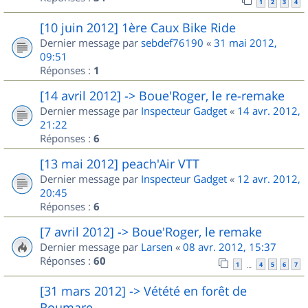
1
2
3
4
[10 juin 2012] 1ère Caux Bike Ride
Dernier message par
sebdef76190
«
31 mai 2012,
09:51
Réponses :
1
[14 avril 2012] -> Boue'Roger, le re-remake
Dernier message par
Inspecteur Gadget
«
14 avr. 2012,
21:22
Réponses :
6
[13 mai 2012] peach'Air VTT
Dernier message par
Inspecteur Gadget
«
12 avr. 2012,
20:45
Réponses :
6
[7 avril 2012] -> Boue'Roger, le remake
Dernier message par
Larsen
«
08 avr. 2012, 15:37
Réponses :
60
1
4
5
6
7
…
[31 mars 2012] -> Vétété en forêt de
Roumare