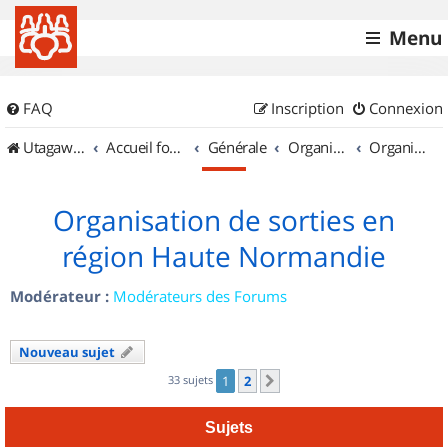
Menu
FAQ
Inscription
Connexion
UtagawaVTT (Randos VTT et VTTAE avec traces GPS)
Accueil forum
Générale
Organisation de sorties & Recherche de partenaires
Organisation de sorties en région Haute Normandie
Organisation de sorties en
région Haute Normandie
Modérateur :
Modérateurs des Forums
Nouveau sujet
33 sujets
1
2
Suivant
Sujets