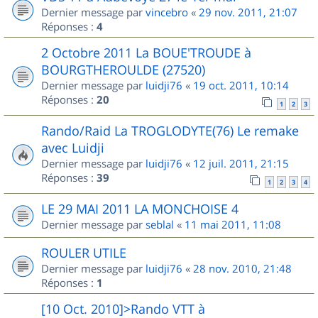
Dernier message par
vincebro
«
29 nov. 2011, 21:07
Réponses :
4
2 Octobre 2011 La BOUE'TROUDE à
BOURGTHEROULDE (27520)
Dernier message par
luidji76
«
19 oct. 2011, 10:14
Réponses :
20
1
2
3
Rando/Raid La TROGLODYTE(76) Le remake
avec Luidji
Dernier message par
luidji76
«
12 juil. 2011, 21:15
Réponses :
39
1
2
3
4
LE 29 MAI 2011 LA MONCHOISE 4
Dernier message par
seblal
«
11 mai 2011, 11:08
ROULER UTILE
Dernier message par
luidji76
«
28 nov. 2010, 21:48
Réponses :
1
[10 Oct. 2010]>Rando VTT à