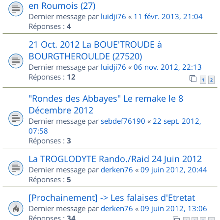
en Roumois (27)
Dernier message par
luidji76
«
11 févr. 2013, 21:04
Réponses :
4
21 Oct. 2012 La BOUE'TROUDE à
BOURGTHEROULDE (27520)
Dernier message par
luidji76
«
06 nov. 2012, 22:13
Réponses :
12
1
2
"Rondes des Abbayes" Le remake le 8
Décembre 2012
Dernier message par
sebdef76190
«
22 sept. 2012,
07:58
Réponses :
3
La TROGLODYTE Rando./Raid 24 Juin 2012
Dernier message par
derken76
«
09 juin 2012, 20:44
Réponses :
5
[Prochainement] -> Les falaises d'Etretat
Dernier message par
derken76
«
09 juin 2012, 13:06
Réponses :
34