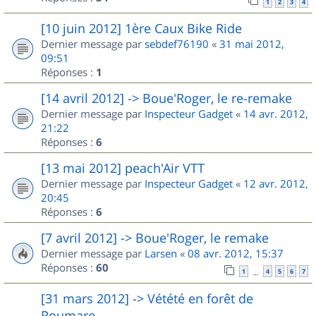
1
2
3
4
[10 juin 2012] 1ère Caux Bike Ride
Dernier message par
sebdef76190
«
31 mai 2012,
09:51
Réponses :
1
[14 avril 2012] -> Boue'Roger, le re-remake
Dernier message par
Inspecteur Gadget
«
14 avr. 2012,
21:22
Réponses :
6
[13 mai 2012] peach'Air VTT
Dernier message par
Inspecteur Gadget
«
12 avr. 2012,
20:45
Réponses :
6
[7 avril 2012] -> Boue'Roger, le remake
Dernier message par
Larsen
«
08 avr. 2012, 15:37
Réponses :
60
1
4
5
6
7
…
[31 mars 2012] -> Vétété en forêt de
Roumare