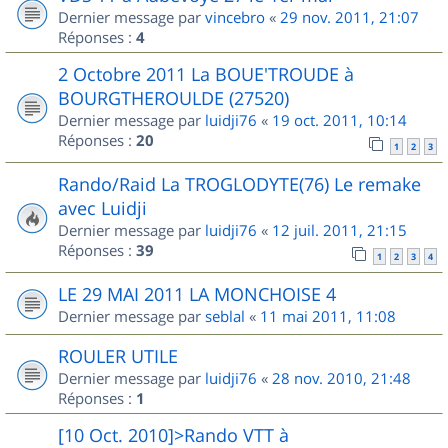
Dernier message par
vincebro
«
29 nov. 2011, 21:07
Réponses :
4
2 Octobre 2011 La BOUE'TROUDE à
BOURGTHEROULDE (27520)
Dernier message par
luidji76
«
19 oct. 2011, 10:14
Réponses :
20
1
2
3
Rando/Raid La TROGLODYTE(76) Le remake
avec Luidji
Dernier message par
luidji76
«
12 juil. 2011, 21:15
Réponses :
39
1
2
3
4
LE 29 MAI 2011 LA MONCHOISE 4
Dernier message par
seblal
«
11 mai 2011, 11:08
ROULER UTILE
Dernier message par
luidji76
«
28 nov. 2010, 21:48
Réponses :
1
[10 Oct. 2010]>Rando VTT à