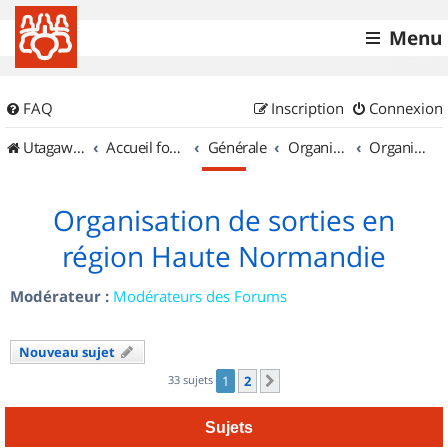
Menu
FAQ
Inscription
Connexion
UtagawaVTT (Randos VTT et VTTAE avec traces GPS)
Accueil forum
Générale
Organisation de sorties & Recherche de partenaires
Organisation de sorties en région Haute Normandie
Organisation de sorties en
région Haute Normandie
Modérateur :
Modérateurs des Forums
Nouveau sujet
33 sujets
1
2
Suivant
Sujets