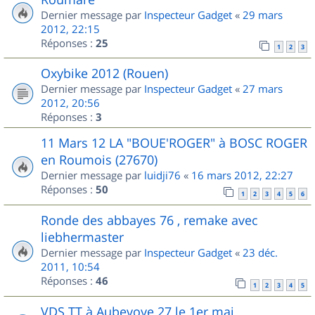
Dernier message par
Inspecteur Gadget
«
29 mars
2012, 22:15
Réponses :
25
1
2
3
Oxybike 2012 (Rouen)
Dernier message par
Inspecteur Gadget
«
27 mars
2012, 20:56
Réponses :
3
11 Mars 12 LA "BOUE'ROGER" à BOSC ROGER
en Roumois (27670)
Dernier message par
luidji76
«
16 mars 2012, 22:27
Réponses :
50
1
2
3
4
5
6
Ronde des abbayes 76 , remake avec
liebhermaster
Dernier message par
Inspecteur Gadget
«
23 déc.
2011, 10:54
Réponses :
46
1
2
3
4
5
VDS TT à Aubevoye 27 le 1er mai