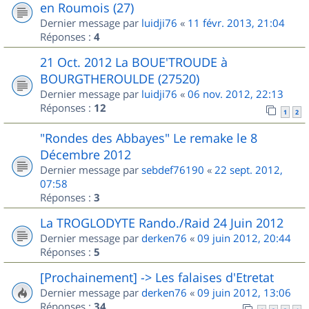
en Roumois (27)
Dernier message par
luidji76
«
11 févr. 2013, 21:04
Réponses :
4
21 Oct. 2012 La BOUE'TROUDE à
BOURGTHEROULDE (27520)
Dernier message par
luidji76
«
06 nov. 2012, 22:13
Réponses :
12
1
2
"Rondes des Abbayes" Le remake le 8
Décembre 2012
Dernier message par
sebdef76190
«
22 sept. 2012,
07:58
Réponses :
3
La TROGLODYTE Rando./Raid 24 Juin 2012
Dernier message par
derken76
«
09 juin 2012, 20:44
Réponses :
5
[Prochainement] -> Les falaises d'Etretat
Dernier message par
derken76
«
09 juin 2012, 13:06
Réponses :
34