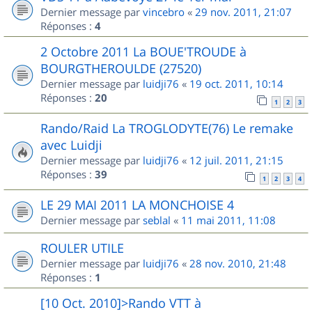
Dernier message par
vincebro
«
29 nov. 2011, 21:07
Réponses :
4
2 Octobre 2011 La BOUE'TROUDE à
BOURGTHEROULDE (27520)
Dernier message par
luidji76
«
19 oct. 2011, 10:14
Réponses :
20
1
2
3
Rando/Raid La TROGLODYTE(76) Le remake
avec Luidji
Dernier message par
luidji76
«
12 juil. 2011, 21:15
Réponses :
39
1
2
3
4
LE 29 MAI 2011 LA MONCHOISE 4
Dernier message par
seblal
«
11 mai 2011, 11:08
ROULER UTILE
Dernier message par
luidji76
«
28 nov. 2010, 21:48
Réponses :
1
[10 Oct. 2010]>Rando VTT à