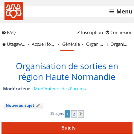
Menu
FAQ
Inscription
Connexion
UtagawaVTT (Randos VTT et VTTAE avec traces GPS)
Accueil forum
Générale
Organisation de sorties & Recherche de partenaires
Organisation de sorties en région Haute Normandie
Organisation de sorties en
région Haute Normandie
Modérateur :
Modérateurs des Forums
Nouveau sujet
33 sujets
1
2
Suivant
Sujets