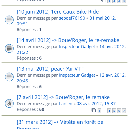
1
2
3
4
[10 juin 2012] 1ère Caux Bike Ride
Dernier message par
sebdef76190
«
31 mai 2012,
09:51
Réponses :
1
[14 avril 2012] -> Boue'Roger, le re-remake
Dernier message par
Inspecteur Gadget
«
14 avr. 2012,
21:22
Réponses :
6
[13 mai 2012] peach'Air VTT
Dernier message par
Inspecteur Gadget
«
12 avr. 2012,
20:45
Réponses :
6
[7 avril 2012] -> Boue'Roger, le remake
Dernier message par
Larsen
«
08 avr. 2012, 15:37
Réponses :
60
1
4
5
6
7
…
[31 mars 2012] -> Vétété en forêt de
Roumare