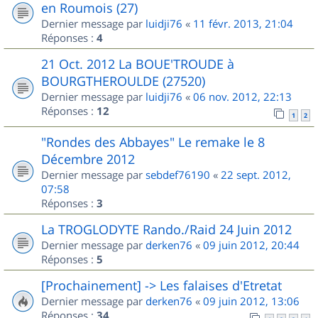
en Roumois (27)
Dernier message par
luidji76
«
11 févr. 2013, 21:04
Réponses :
4
21 Oct. 2012 La BOUE'TROUDE à
BOURGTHEROULDE (27520)
Dernier message par
luidji76
«
06 nov. 2012, 22:13
Réponses :
12
1
2
"Rondes des Abbayes" Le remake le 8
Décembre 2012
Dernier message par
sebdef76190
«
22 sept. 2012,
07:58
Réponses :
3
La TROGLODYTE Rando./Raid 24 Juin 2012
Dernier message par
derken76
«
09 juin 2012, 20:44
Réponses :
5
[Prochainement] -> Les falaises d'Etretat
Dernier message par
derken76
«
09 juin 2012, 13:06
Réponses :
34