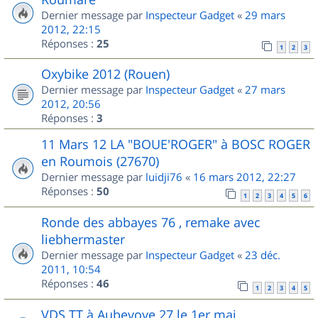
Dernier message par
Inspecteur Gadget
«
29 mars
2012, 22:15
Réponses :
25
1
2
3
Oxybike 2012 (Rouen)
Dernier message par
Inspecteur Gadget
«
27 mars
2012, 20:56
Réponses :
3
11 Mars 12 LA "BOUE'ROGER" à BOSC ROGER
en Roumois (27670)
Dernier message par
luidji76
«
16 mars 2012, 22:27
Réponses :
50
1
2
3
4
5
6
Ronde des abbayes 76 , remake avec
liebhermaster
Dernier message par
Inspecteur Gadget
«
23 déc.
2011, 10:54
Réponses :
46
1
2
3
4
5
VDS TT à Aubevoye 27 le 1er mai