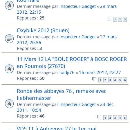
Dernier message par
Inspecteur Gadget
«
29 mars
2012, 22:15
Réponses :
25
1
2
3
Oxybike 2012 (Rouen)
Dernier message par
Inspecteur Gadget
«
27 mars
2012, 20:56
Réponses :
3
11 Mars 12 LA "BOUE'ROGER" à BOSC ROGER
en Roumois (27670)
Dernier message par
luidji76
«
16 mars 2012, 22:27
Réponses :
50
1
2
3
4
5
6
Ronde des abbayes 76 , remake avec
liebhermaster
Dernier message par
Inspecteur Gadget
«
23 déc.
2011, 10:54
Réponses :
46
1
2
3
4
5
VDS TT à Aubevoye 27 le 1er mai