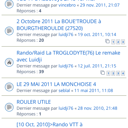
Dernier message par
vincebro
«
29 nov. 2011, 21:07
Réponses :
4
2 Octobre 2011 La BOUE'TROUDE à
BOURGTHEROULDE (27520)
Dernier message par
luidji76
«
19 oct. 2011, 10:14
Réponses :
20
1
2
3
Rando/Raid La TROGLODYTE(76) Le remake
avec Luidji
Dernier message par
luidji76
«
12 juil. 2011, 21:15
Réponses :
39
1
2
3
4
LE 29 MAI 2011 LA MONCHOISE 4
Dernier message par
seblal
«
11 mai 2011, 11:08
ROULER UTILE
Dernier message par
luidji76
«
28 nov. 2010, 21:48
Réponses :
1
[10 Oct. 2010]>Rando VTT à