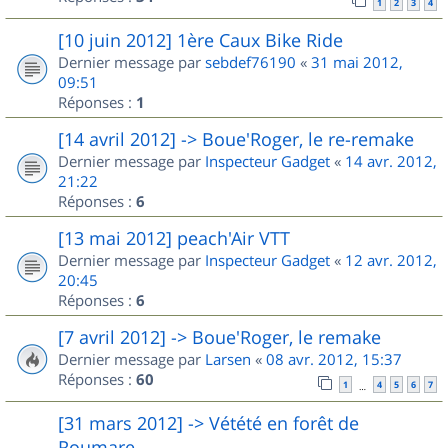
1
2
3
4
[10 juin 2012] 1ère Caux Bike Ride
Dernier message par
sebdef76190
«
31 mai 2012,
09:51
Réponses :
1
[14 avril 2012] -> Boue'Roger, le re-remake
Dernier message par
Inspecteur Gadget
«
14 avr. 2012,
21:22
Réponses :
6
[13 mai 2012] peach'Air VTT
Dernier message par
Inspecteur Gadget
«
12 avr. 2012,
20:45
Réponses :
6
[7 avril 2012] -> Boue'Roger, le remake
Dernier message par
Larsen
«
08 avr. 2012, 15:37
Réponses :
60
1
4
5
6
7
…
[31 mars 2012] -> Vétété en forêt de
Roumare