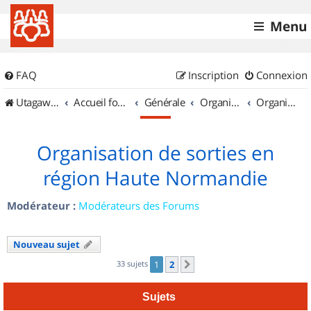
Menu
FAQ
Inscription
Connexion
UtagawaVTT (Randos VTT et VTTAE avec traces GPS)
Accueil forum
Générale
Organisation de sorties & Recherche de partenaires
Organisation de sorties en région Haute Normandie
Organisation de sorties en
région Haute Normandie
Modérateur :
Modérateurs des Forums
Nouveau sujet
33 sujets
1
2
Suivant
Sujets