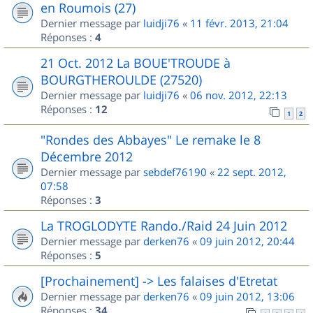
en Roumois (27)
Dernier message par
luidji76
«
11 févr. 2013, 21:04
Réponses :
4
21 Oct. 2012 La BOUE'TROUDE à
BOURGTHEROULDE (27520)
Dernier message par
luidji76
«
06 nov. 2012, 22:13
Réponses :
12
1
2
"Rondes des Abbayes" Le remake le 8
Décembre 2012
Dernier message par
sebdef76190
«
22 sept. 2012,
07:58
Réponses :
3
La TROGLODYTE Rando./Raid 24 Juin 2012
Dernier message par
derken76
«
09 juin 2012, 20:44
Réponses :
5
[Prochainement] -> Les falaises d'Etretat
Dernier message par
derken76
«
09 juin 2012, 13:06
Réponses :
34