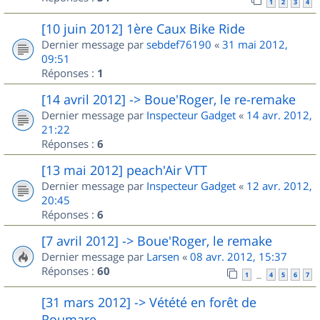
1
2
3
4
[10 juin 2012] 1ère Caux Bike Ride
Dernier message par
sebdef76190
«
31 mai 2012,
09:51
Réponses :
1
[14 avril 2012] -> Boue'Roger, le re-remake
Dernier message par
Inspecteur Gadget
«
14 avr. 2012,
21:22
Réponses :
6
[13 mai 2012] peach'Air VTT
Dernier message par
Inspecteur Gadget
«
12 avr. 2012,
20:45
Réponses :
6
[7 avril 2012] -> Boue'Roger, le remake
Dernier message par
Larsen
«
08 avr. 2012, 15:37
Réponses :
60
1
4
5
6
7
…
[31 mars 2012] -> Vétété en forêt de
Roumare