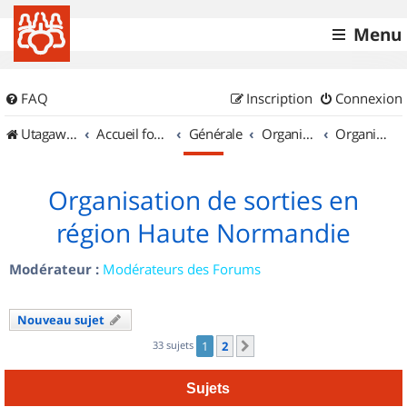
Menu
FAQ
Inscription
Connexion
UtagawaVTT (Randos VTT et VTTAE avec traces GPS)
Accueil forum
Générale
Organisation de sorties & Recherche de partenaires
Organisation de sorties en région Haute Normandie
Organisation de sorties en
région Haute Normandie
Modérateur :
Modérateurs des Forums
Nouveau sujet
33 sujets
1
2
Suivant
Sujets