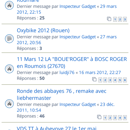
Dernier message par
Inspecteur Gadget
«
29 mars
2012, 22:15
Réponses :
25
1
2
3
Oxybike 2012 (Rouen)
Dernier message par
Inspecteur Gadget
«
27 mars
2012, 20:56
Réponses :
3
11 Mars 12 LA "BOUE'ROGER" à BOSC ROGER
en Roumois (27670)
Dernier message par
luidji76
«
16 mars 2012, 22:27
Réponses :
50
1
2
3
4
5
6
Ronde des abbayes 76 , remake avec
liebhermaster
Dernier message par
Inspecteur Gadget
«
23 déc.
2011, 10:54
Réponses :
46
1
2
3
4
5
VDS TT à Aubevoye 27 le 1er mai