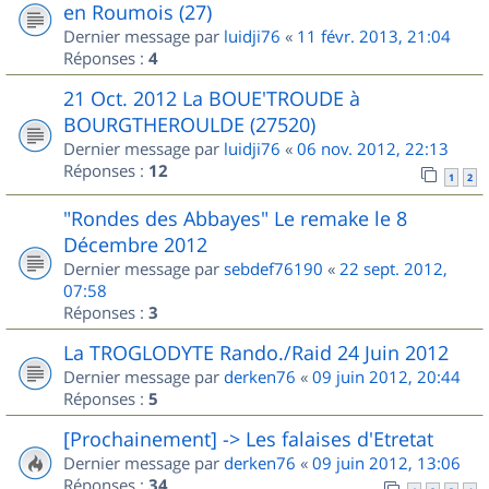
en Roumois (27)
Dernier message par
luidji76
«
11 févr. 2013, 21:04
Réponses :
4
21 Oct. 2012 La BOUE'TROUDE à
BOURGTHEROULDE (27520)
Dernier message par
luidji76
«
06 nov. 2012, 22:13
Réponses :
12
1
2
"Rondes des Abbayes" Le remake le 8
Décembre 2012
Dernier message par
sebdef76190
«
22 sept. 2012,
07:58
Réponses :
3
La TROGLODYTE Rando./Raid 24 Juin 2012
Dernier message par
derken76
«
09 juin 2012, 20:44
Réponses :
5
[Prochainement] -> Les falaises d'Etretat
Dernier message par
derken76
«
09 juin 2012, 13:06
Réponses :
34