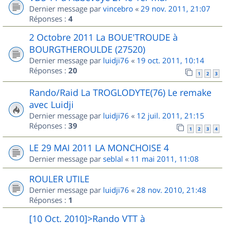
Dernier message par
vincebro
«
29 nov. 2011, 21:07
Réponses :
4
2 Octobre 2011 La BOUE'TROUDE à
BOURGTHEROULDE (27520)
Dernier message par
luidji76
«
19 oct. 2011, 10:14
Réponses :
20
1
2
3
Rando/Raid La TROGLODYTE(76) Le remake
avec Luidji
Dernier message par
luidji76
«
12 juil. 2011, 21:15
Réponses :
39
1
2
3
4
LE 29 MAI 2011 LA MONCHOISE 4
Dernier message par
seblal
«
11 mai 2011, 11:08
ROULER UTILE
Dernier message par
luidji76
«
28 nov. 2010, 21:48
Réponses :
1
[10 Oct. 2010]>Rando VTT à