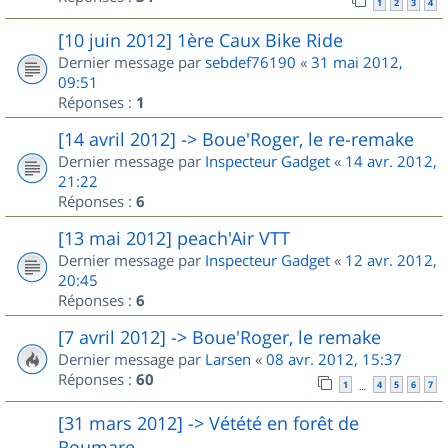
1
2
3
4
[10 juin 2012] 1ère Caux Bike Ride
Dernier message par
sebdef76190
«
31 mai 2012,
09:51
Réponses :
1
[14 avril 2012] -> Boue'Roger, le re-remake
Dernier message par
Inspecteur Gadget
«
14 avr. 2012,
21:22
Réponses :
6
[13 mai 2012] peach'Air VTT
Dernier message par
Inspecteur Gadget
«
12 avr. 2012,
20:45
Réponses :
6
[7 avril 2012] -> Boue'Roger, le remake
Dernier message par
Larsen
«
08 avr. 2012, 15:37
Réponses :
60
1
4
5
6
7
…
[31 mars 2012] -> Vétété en forêt de
Roumare