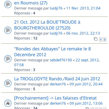
en Roumois (27)
Dernier message par
luidji76
«
11 févr. 2013, 21:04
Réponses :
4
21 Oct. 2012 La BOUE'TROUDE à
BOURGTHEROULDE (27520)
Dernier message par
luidji76
«
06 nov. 2012, 22:13
Réponses :
12
1
2
"Rondes des Abbayes" Le remake le 8
Décembre 2012
Dernier message par
sebdef76190
«
22 sept. 2012,
07:58
Réponses :
3
La TROGLODYTE Rando./Raid 24 Juin 2012
Dernier message par
derken76
«
09 juin 2012, 20:44
Réponses :
5
[Prochainement] -> Les falaises d'Etretat
Dernier message par
derken76
«
09 juin 2012, 13:06
Réponses :
34