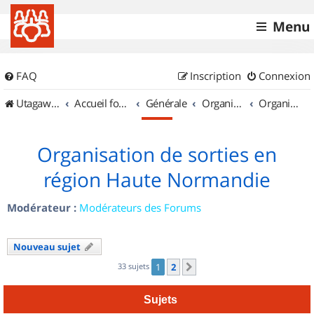
Menu
FAQ
Inscription
Connexion
UtagawaVTT (Randos VTT et VTTAE avec traces GPS)
Accueil forum
Générale
Organisation de sorties & Recherche de partenaires
Organisation de sorties en région Haute Normandie
Organisation de sorties en
région Haute Normandie
Modérateur :
Modérateurs des Forums
Nouveau sujet
33 sujets
1
2
Suivant
Sujets