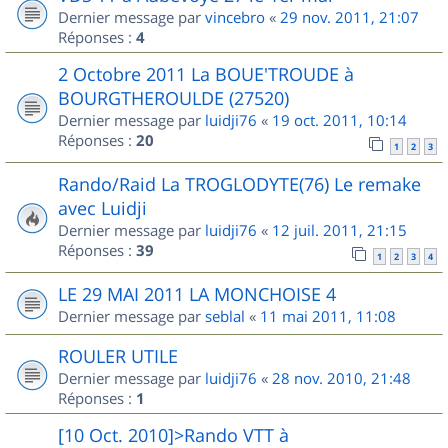
Dernier message par
vincebro
«
29 nov. 2011, 21:07
Réponses :
4
2 Octobre 2011 La BOUE'TROUDE à
BOURGTHEROULDE (27520)
Dernier message par
luidji76
«
19 oct. 2011, 10:14
Réponses :
20
1
2
3
Rando/Raid La TROGLODYTE(76) Le remake
avec Luidji
Dernier message par
luidji76
«
12 juil. 2011, 21:15
Réponses :
39
1
2
3
4
LE 29 MAI 2011 LA MONCHOISE 4
Dernier message par
seblal
«
11 mai 2011, 11:08
ROULER UTILE
Dernier message par
luidji76
«
28 nov. 2010, 21:48
Réponses :
1
[10 Oct. 2010]>Rando VTT à