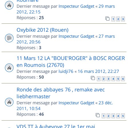
Dernier message par
Inspecteur Gadget
«
29 mars
2012, 22:15
Réponses :
25
1
2
3
Oxybike 2012 (Rouen)
Dernier message par
Inspecteur Gadget
«
27 mars
2012, 20:56
Réponses :
3
11 Mars 12 LA "BOUE'ROGER" à BOSC ROGER
en Roumois (27670)
Dernier message par
luidji76
«
16 mars 2012, 22:27
Réponses :
50
1
2
3
4
5
6
Ronde des abbayes 76 , remake avec
liebhermaster
Dernier message par
Inspecteur Gadget
«
23 déc.
2011, 10:54
Réponses :
46
1
2
3
4
5
VDS TT à Aubevoye 27 le 1er mai