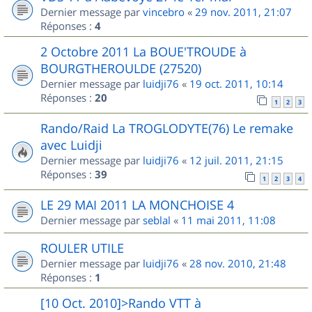
Dernier message par
vincebro
«
29 nov. 2011, 21:07
Réponses :
4
2 Octobre 2011 La BOUE'TROUDE à
BOURGTHEROULDE (27520)
Dernier message par
luidji76
«
19 oct. 2011, 10:14
Réponses :
20
1
2
3
Rando/Raid La TROGLODYTE(76) Le remake
avec Luidji
Dernier message par
luidji76
«
12 juil. 2011, 21:15
Réponses :
39
1
2
3
4
LE 29 MAI 2011 LA MONCHOISE 4
Dernier message par
seblal
«
11 mai 2011, 11:08
ROULER UTILE
Dernier message par
luidji76
«
28 nov. 2010, 21:48
Réponses :
1
[10 Oct. 2010]>Rando VTT à