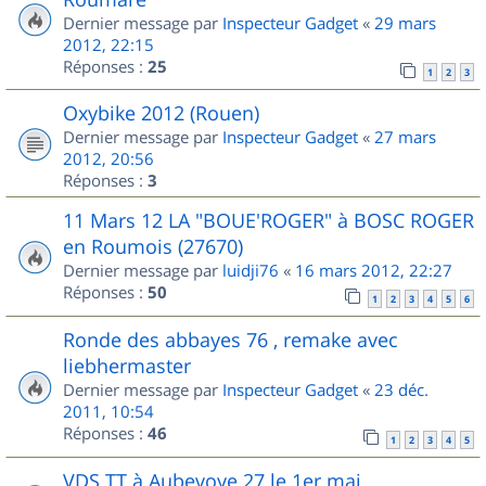
Dernier message par
Inspecteur Gadget
«
29 mars
2012, 22:15
Réponses :
25
1
2
3
Oxybike 2012 (Rouen)
Dernier message par
Inspecteur Gadget
«
27 mars
2012, 20:56
Réponses :
3
11 Mars 12 LA "BOUE'ROGER" à BOSC ROGER
en Roumois (27670)
Dernier message par
luidji76
«
16 mars 2012, 22:27
Réponses :
50
1
2
3
4
5
6
Ronde des abbayes 76 , remake avec
liebhermaster
Dernier message par
Inspecteur Gadget
«
23 déc.
2011, 10:54
Réponses :
46
1
2
3
4
5
VDS TT à Aubevoye 27 le 1er mai