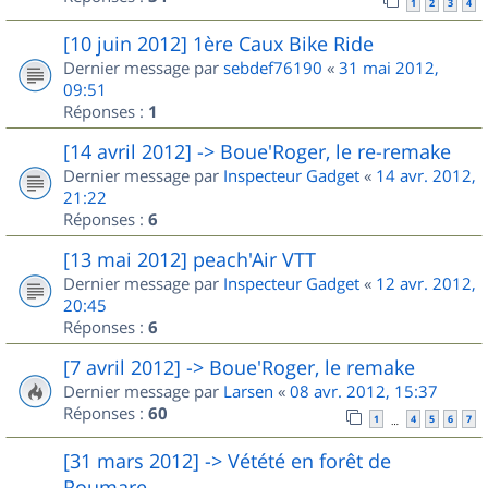
1
2
3
4
[10 juin 2012] 1ère Caux Bike Ride
Dernier message par
sebdef76190
«
31 mai 2012,
09:51
Réponses :
1
[14 avril 2012] -> Boue'Roger, le re-remake
Dernier message par
Inspecteur Gadget
«
14 avr. 2012,
21:22
Réponses :
6
[13 mai 2012] peach'Air VTT
Dernier message par
Inspecteur Gadget
«
12 avr. 2012,
20:45
Réponses :
6
[7 avril 2012] -> Boue'Roger, le remake
Dernier message par
Larsen
«
08 avr. 2012, 15:37
Réponses :
60
1
4
5
6
7
…
[31 mars 2012] -> Vétété en forêt de
Roumare