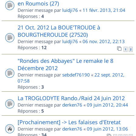
en Roumois (27)
Dernier message par
luidji76
«
11 févr. 2013, 21:04
Réponses :
4
21 Oct. 2012 La BOUE'TROUDE à
BOURGTHEROULDE (27520)
Dernier message par
luidji76
«
06 nov. 2012, 22:13
Réponses :
12
1
2
"Rondes des Abbayes" Le remake le 8
Décembre 2012
Dernier message par
sebdef76190
«
22 sept. 2012,
07:58
Réponses :
3
La TROGLODYTE Rando./Raid 24 Juin 2012
Dernier message par
derken76
«
09 juin 2012, 20:44
Réponses :
5
[Prochainement] -> Les falaises d'Etretat
Dernier message par
derken76
«
09 juin 2012, 13:06
Réponses :
34