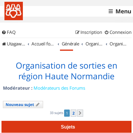
Menu
FAQ
Inscription
Connexion
UtagawaVTT (Randos VTT et VTTAE avec traces GPS)
Accueil forum
Générale
Organisation de sorties & Recherche de partenaires
Organisation de sorties en région Haute Normandie
Organisation de sorties en
région Haute Normandie
Modérateur :
Modérateurs des Forums
Nouveau sujet
33 sujets
1
2
Suivant
Sujets