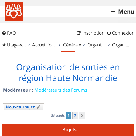
Menu
FAQ
Inscription
Connexion
UtagawaVTT (Randos VTT et VTTAE avec traces GPS)
Accueil forum
Générale
Organisation de sorties & Recherche de partenaires
Organisation de sorties en région Haute Normandie
Organisation de sorties en
région Haute Normandie
Modérateur :
Modérateurs des Forums
Nouveau sujet
33 sujets
1
2
Suivant
Sujets