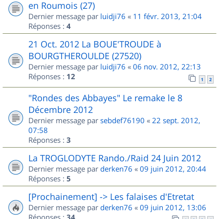
en Roumois (27)
Dernier message par
luidji76
«
11 févr. 2013, 21:04
Réponses :
4
21 Oct. 2012 La BOUE'TROUDE à
BOURGTHEROULDE (27520)
Dernier message par
luidji76
«
06 nov. 2012, 22:13
Réponses :
12
1
2
"Rondes des Abbayes" Le remake le 8
Décembre 2012
Dernier message par
sebdef76190
«
22 sept. 2012,
07:58
Réponses :
3
La TROGLODYTE Rando./Raid 24 Juin 2012
Dernier message par
derken76
«
09 juin 2012, 20:44
Réponses :
5
[Prochainement] -> Les falaises d'Etretat
Dernier message par
derken76
«
09 juin 2012, 13:06
Réponses :
34