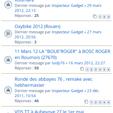
Dernier message par
Inspecteur Gadget
«
29 mars
2012, 22:15
Réponses :
25
1
2
3
Oxybike 2012 (Rouen)
Dernier message par
Inspecteur Gadget
«
27 mars
2012, 20:56
Réponses :
3
11 Mars 12 LA "BOUE'ROGER" à BOSC ROGER
en Roumois (27670)
Dernier message par
luidji76
«
16 mars 2012, 22:27
Réponses :
50
1
2
3
4
5
6
Ronde des abbayes 76 , remake avec
liebhermaster
Dernier message par
Inspecteur Gadget
«
23 déc.
2011, 10:54
Réponses :
46
1
2
3
4
5
VDS TT à Aubevoye 27 le 1er mai