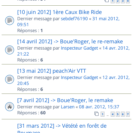
1
2
3
4
[10 juin 2012] 1ère Caux Bike Ride
Dernier message par
sebdef76190
«
31 mai 2012,
09:51
Réponses :
1
[14 avril 2012] -> Boue'Roger, le re-remake
Dernier message par
Inspecteur Gadget
«
14 avr. 2012,
21:22
Réponses :
6
[13 mai 2012] peach'Air VTT
Dernier message par
Inspecteur Gadget
«
12 avr. 2012,
20:45
Réponses :
6
[7 avril 2012] -> Boue'Roger, le remake
Dernier message par
Larsen
«
08 avr. 2012, 15:37
Réponses :
60
1
4
5
6
7
…
[31 mars 2012] -> Vétété en forêt de
Roumare