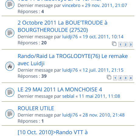
Dernier message par
vincebro
«
29 nov. 2011, 21:07
Réponses :
4
2 Octobre 2011 La BOUE'TROUDE à
BOURGTHEROULDE (27520)
Dernier message par
luidji76
«
19 oct. 2011, 10:14
Réponses :
20
1
2
3
Rando/Raid La TROGLODYTE(76) Le remake
avec Luidji
Dernier message par
luidji76
«
12 juil. 2011, 21:15
Réponses :
39
1
2
3
4
LE 29 MAI 2011 LA MONCHOISE 4
Dernier message par
seblal
«
11 mai 2011, 11:08
ROULER UTILE
Dernier message par
luidji76
«
28 nov. 2010, 21:48
Réponses :
1
[10 Oct. 2010]>Rando VTT à