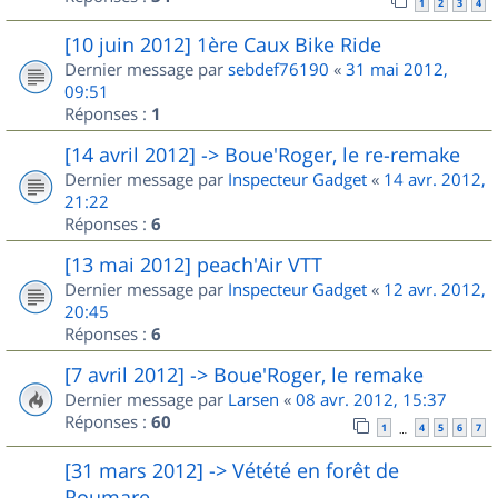
1
2
3
4
[10 juin 2012] 1ère Caux Bike Ride
Dernier message par
sebdef76190
«
31 mai 2012,
09:51
Réponses :
1
[14 avril 2012] -> Boue'Roger, le re-remake
Dernier message par
Inspecteur Gadget
«
14 avr. 2012,
21:22
Réponses :
6
[13 mai 2012] peach'Air VTT
Dernier message par
Inspecteur Gadget
«
12 avr. 2012,
20:45
Réponses :
6
[7 avril 2012] -> Boue'Roger, le remake
Dernier message par
Larsen
«
08 avr. 2012, 15:37
Réponses :
60
1
4
5
6
7
…
[31 mars 2012] -> Vétété en forêt de
Roumare