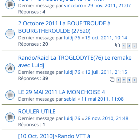
Dernier message par
vincebro
«
29 nov. 2011, 21:07
Réponses :
4
2 Octobre 2011 La BOUE'TROUDE à
BOURGTHEROULDE (27520)
Dernier message par
luidji76
«
19 oct. 2011, 10:14
Réponses :
20
1
2
3
Rando/Raid La TROGLODYTE(76) Le remake
avec Luidji
Dernier message par
luidji76
«
12 juil. 2011, 21:15
Réponses :
39
1
2
3
4
LE 29 MAI 2011 LA MONCHOISE 4
Dernier message par
seblal
«
11 mai 2011, 11:08
ROULER UTILE
Dernier message par
luidji76
«
28 nov. 2010, 21:48
Réponses :
1
[10 Oct. 2010]>Rando VTT à