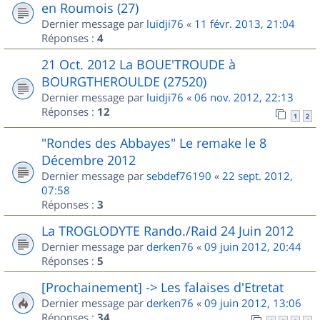
en Roumois (27)
Dernier message par
luidji76
«
11 févr. 2013, 21:04
Réponses :
4
21 Oct. 2012 La BOUE'TROUDE à
BOURGTHEROULDE (27520)
Dernier message par
luidji76
«
06 nov. 2012, 22:13
Réponses :
12
1
2
"Rondes des Abbayes" Le remake le 8
Décembre 2012
Dernier message par
sebdef76190
«
22 sept. 2012,
07:58
Réponses :
3
La TROGLODYTE Rando./Raid 24 Juin 2012
Dernier message par
derken76
«
09 juin 2012, 20:44
Réponses :
5
[Prochainement] -> Les falaises d'Etretat
Dernier message par
derken76
«
09 juin 2012, 13:06
Réponses :
34