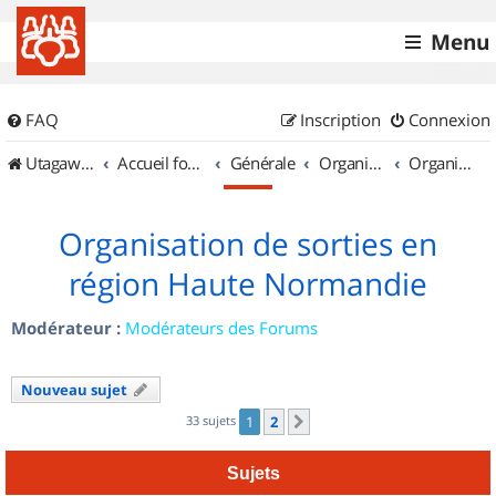
Menu
FAQ
Inscription
Connexion
UtagawaVTT (Randos VTT et VTTAE avec traces GPS)
Accueil forum
Générale
Organisation de sorties & Recherche de partenaires
Organisation de sorties en région Haute Normandie
Organisation de sorties en
région Haute Normandie
Modérateur :
Modérateurs des Forums
Nouveau sujet
33 sujets
1
2
Suivant
Sujets