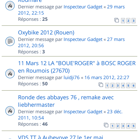
Dernier message par
Inspecteur Gadget
«
29 mars
2012, 22:15
Réponses :
25
1
2
3
Oxybike 2012 (Rouen)
Dernier message par
Inspecteur Gadget
«
27 mars
2012, 20:56
Réponses :
3
11 Mars 12 LA "BOUE'ROGER" à BOSC ROGER
en Roumois (27670)
Dernier message par
luidji76
«
16 mars 2012, 22:27
Réponses :
50
1
2
3
4
5
6
Ronde des abbayes 76 , remake avec
liebhermaster
Dernier message par
Inspecteur Gadget
«
23 déc.
2011, 10:54
Réponses :
46
1
2
3
4
5
VDS TT à Aubevoye 27 le 1er mai