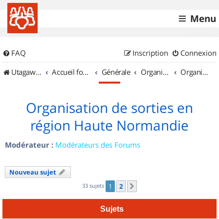
Menu
FAQ
Inscription
Connexion
UtagawaVTT (Randos VTT et VTTAE avec traces GPS)
Accueil forum
Générale
Organisation de sorties & Recherche de partenaires
Organisation de sorties en région Haute Normandie
Organisation de sorties en
région Haute Normandie
Modérateur :
Modérateurs des Forums
Nouveau sujet
33 sujets
1
2
Suivant
Sujets