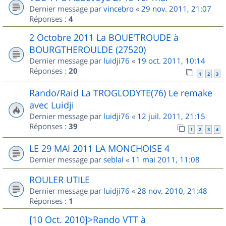
Dernier message par
vincebro
«
29 nov. 2011, 21:07
Réponses :
4
2 Octobre 2011 La BOUE'TROUDE à
BOURGTHEROULDE (27520)
Dernier message par
luidji76
«
19 oct. 2011, 10:14
Réponses :
20
1
2
3
Rando/Raid La TROGLODYTE(76) Le remake
avec Luidji
Dernier message par
luidji76
«
12 juil. 2011, 21:15
Réponses :
39
1
2
3
4
LE 29 MAI 2011 LA MONCHOISE 4
Dernier message par
seblal
«
11 mai 2011, 11:08
ROULER UTILE
Dernier message par
luidji76
«
28 nov. 2010, 21:48
Réponses :
1
[10 Oct. 2010]>Rando VTT à