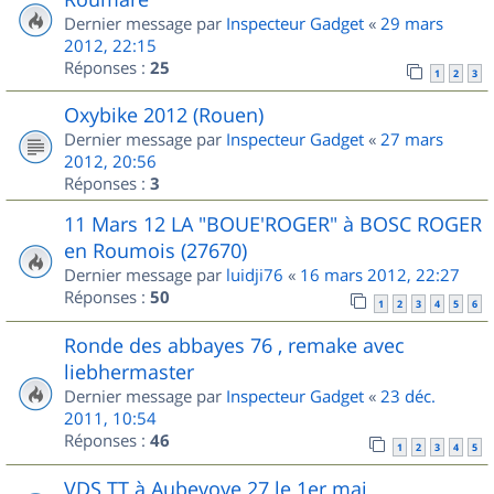
Dernier message par
Inspecteur Gadget
«
29 mars
2012, 22:15
Réponses :
25
1
2
3
Oxybike 2012 (Rouen)
Dernier message par
Inspecteur Gadget
«
27 mars
2012, 20:56
Réponses :
3
11 Mars 12 LA "BOUE'ROGER" à BOSC ROGER
en Roumois (27670)
Dernier message par
luidji76
«
16 mars 2012, 22:27
Réponses :
50
1
2
3
4
5
6
Ronde des abbayes 76 , remake avec
liebhermaster
Dernier message par
Inspecteur Gadget
«
23 déc.
2011, 10:54
Réponses :
46
1
2
3
4
5
VDS TT à Aubevoye 27 le 1er mai