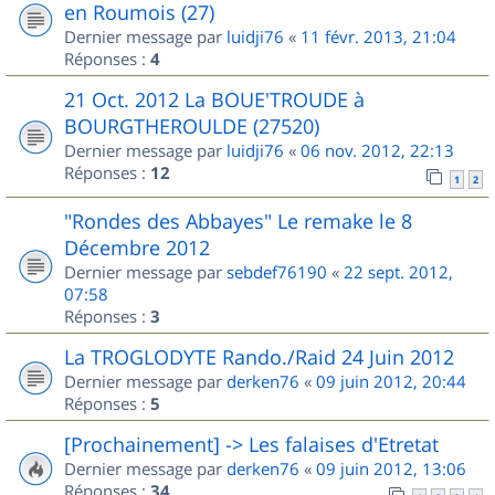
en Roumois (27)
Dernier message par
luidji76
«
11 févr. 2013, 21:04
Réponses :
4
21 Oct. 2012 La BOUE'TROUDE à
BOURGTHEROULDE (27520)
Dernier message par
luidji76
«
06 nov. 2012, 22:13
Réponses :
12
1
2
"Rondes des Abbayes" Le remake le 8
Décembre 2012
Dernier message par
sebdef76190
«
22 sept. 2012,
07:58
Réponses :
3
La TROGLODYTE Rando./Raid 24 Juin 2012
Dernier message par
derken76
«
09 juin 2012, 20:44
Réponses :
5
[Prochainement] -> Les falaises d'Etretat
Dernier message par
derken76
«
09 juin 2012, 13:06
Réponses :
34