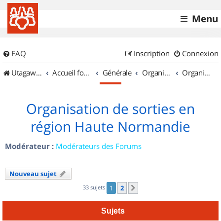
Menu
FAQ
Inscription
Connexion
UtagawaVTT (Randos VTT et VTTAE avec traces GPS)
Accueil forum
Générale
Organisation de sorties & Recherche de partenaires
Organisation de sorties en région Haute Normandie
Organisation de sorties en
région Haute Normandie
Modérateur :
Modérateurs des Forums
Nouveau sujet
33 sujets
1
2
Suivant
Sujets