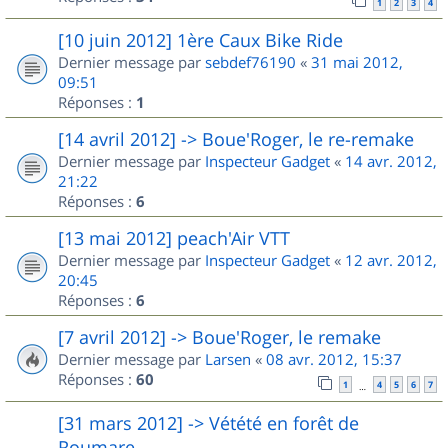
1
2
3
4
[10 juin 2012] 1ère Caux Bike Ride
Dernier message par
sebdef76190
«
31 mai 2012,
09:51
Réponses :
1
[14 avril 2012] -> Boue'Roger, le re-remake
Dernier message par
Inspecteur Gadget
«
14 avr. 2012,
21:22
Réponses :
6
[13 mai 2012] peach'Air VTT
Dernier message par
Inspecteur Gadget
«
12 avr. 2012,
20:45
Réponses :
6
[7 avril 2012] -> Boue'Roger, le remake
Dernier message par
Larsen
«
08 avr. 2012, 15:37
Réponses :
60
1
4
5
6
7
…
[31 mars 2012] -> Vétété en forêt de
Roumare