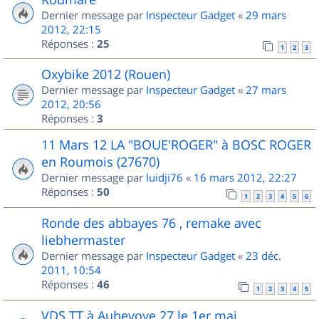
Dernier message par
Inspecteur Gadget
«
29 mars
2012, 22:15
Réponses :
25
1
2
3
Oxybike 2012 (Rouen)
Dernier message par
Inspecteur Gadget
«
27 mars
2012, 20:56
Réponses :
3
11 Mars 12 LA "BOUE'ROGER" à BOSC ROGER
en Roumois (27670)
Dernier message par
luidji76
«
16 mars 2012, 22:27
Réponses :
50
1
2
3
4
5
6
Ronde des abbayes 76 , remake avec
liebhermaster
Dernier message par
Inspecteur Gadget
«
23 déc.
2011, 10:54
Réponses :
46
1
2
3
4
5
VDS TT à Aubevoye 27 le 1er mai