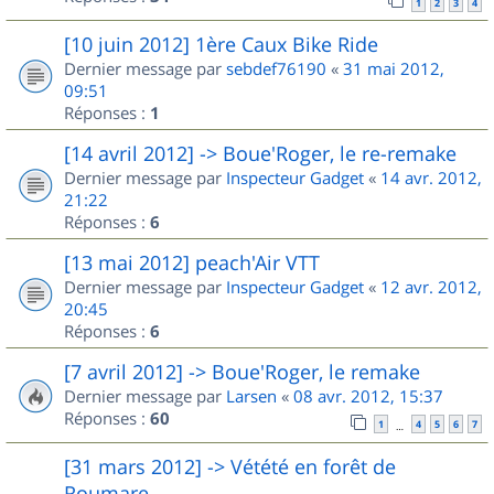
1
2
3
4
[10 juin 2012] 1ère Caux Bike Ride
Dernier message par
sebdef76190
«
31 mai 2012,
09:51
Réponses :
1
[14 avril 2012] -> Boue'Roger, le re-remake
Dernier message par
Inspecteur Gadget
«
14 avr. 2012,
21:22
Réponses :
6
[13 mai 2012] peach'Air VTT
Dernier message par
Inspecteur Gadget
«
12 avr. 2012,
20:45
Réponses :
6
[7 avril 2012] -> Boue'Roger, le remake
Dernier message par
Larsen
«
08 avr. 2012, 15:37
Réponses :
60
1
4
5
6
7
…
[31 mars 2012] -> Vétété en forêt de
Roumare