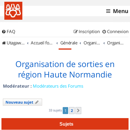
Menu
FAQ
Inscription
Connexion
UtagawaVTT (Randos VTT et VTTAE avec traces GPS)
Accueil forum
Générale
Organisation de sorties & Recherche de partenaires
Organisation de sorties en région Haute Normandie
Organisation de sorties en
région Haute Normandie
Modérateur :
Modérateurs des Forums
Nouveau sujet
33 sujets
1
2
Suivant
Sujets