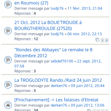
en Roumois (27)
Dernier message par
luidji76
«
11 févr. 2013, 21:04
Réponses :
4
21 Oct. 2012 La BOUE'TROUDE à
BOURGTHEROULDE (27520)
Dernier message par
luidji76
«
06 nov. 2012, 22:13
Réponses :
12
1
2
"Rondes des Abbayes" Le remake le 8
Décembre 2012
Dernier message par
sebdef76190
«
22 sept. 2012,
07:58
Réponses :
3
La TROGLODYTE Rando./Raid 24 Juin 2012
Dernier message par
derken76
«
09 juin 2012, 20:44
Réponses :
5
[Prochainement] -> Les falaises d'Etretat
Dernier message par
derken76
«
09 juin 2012, 13:06
Réponses :
34