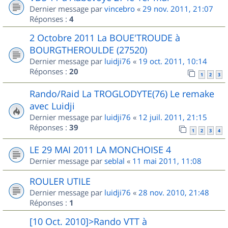
Dernier message par
vincebro
«
29 nov. 2011, 21:07
Réponses :
4
2 Octobre 2011 La BOUE'TROUDE à
BOURGTHEROULDE (27520)
Dernier message par
luidji76
«
19 oct. 2011, 10:14
Réponses :
20
1
2
3
Rando/Raid La TROGLODYTE(76) Le remake
avec Luidji
Dernier message par
luidji76
«
12 juil. 2011, 21:15
Réponses :
39
1
2
3
4
LE 29 MAI 2011 LA MONCHOISE 4
Dernier message par
seblal
«
11 mai 2011, 11:08
ROULER UTILE
Dernier message par
luidji76
«
28 nov. 2010, 21:48
Réponses :
1
[10 Oct. 2010]>Rando VTT à