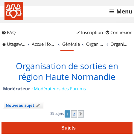
Menu
FAQ
Inscription
Connexion
UtagawaVTT (Randos VTT et VTTAE avec traces GPS)
Accueil forum
Générale
Organisation de sorties & Recherche de partenaires
Organisation de sorties en région Haute Normandie
Organisation de sorties en
région Haute Normandie
Modérateur :
Modérateurs des Forums
Nouveau sujet
33 sujets
1
2
Suivant
Sujets