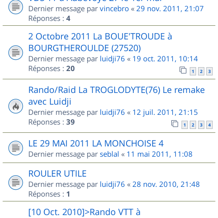
Dernier message par
vincebro
«
29 nov. 2011, 21:07
Réponses :
4
2 Octobre 2011 La BOUE'TROUDE à
BOURGTHEROULDE (27520)
Dernier message par
luidji76
«
19 oct. 2011, 10:14
Réponses :
20
1
2
3
Rando/Raid La TROGLODYTE(76) Le remake
avec Luidji
Dernier message par
luidji76
«
12 juil. 2011, 21:15
Réponses :
39
1
2
3
4
LE 29 MAI 2011 LA MONCHOISE 4
Dernier message par
seblal
«
11 mai 2011, 11:08
ROULER UTILE
Dernier message par
luidji76
«
28 nov. 2010, 21:48
Réponses :
1
[10 Oct. 2010]>Rando VTT à