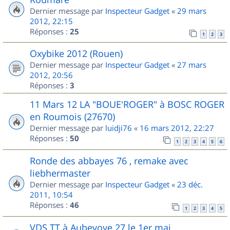
Dernier message par
Inspecteur Gadget
«
29 mars
2012, 22:15
Réponses :
25
1
2
3
Oxybike 2012 (Rouen)
Dernier message par
Inspecteur Gadget
«
27 mars
2012, 20:56
Réponses :
3
11 Mars 12 LA "BOUE'ROGER" à BOSC ROGER
en Roumois (27670)
Dernier message par
luidji76
«
16 mars 2012, 22:27
Réponses :
50
1
2
3
4
5
6
Ronde des abbayes 76 , remake avec
liebhermaster
Dernier message par
Inspecteur Gadget
«
23 déc.
2011, 10:54
Réponses :
46
1
2
3
4
5
VDS TT à Aubevoye 27 le 1er mai