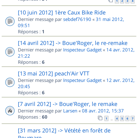
1
2
3
4
[10 juin 2012] 1ère Caux Bike Ride
Dernier message par
sebdef76190
«
31 mai 2012,
09:51
Réponses :
1
[14 avril 2012] -> Boue'Roger, le re-remake
Dernier message par
Inspecteur Gadget
«
14 avr. 2012,
21:22
Réponses :
6
[13 mai 2012] peach'Air VTT
Dernier message par
Inspecteur Gadget
«
12 avr. 2012,
20:45
Réponses :
6
[7 avril 2012] -> Boue'Roger, le remake
Dernier message par
Larsen
«
08 avr. 2012, 15:37
Réponses :
60
1
4
5
6
7
…
[31 mars 2012] -> Vétété en forêt de
Roumare