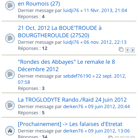
en Roumois (27)
Dernier message par
luidji76
«
11 févr. 2013, 21:04
Réponses :
4
21 Oct. 2012 La BOUE'TROUDE à
BOURGTHEROULDE (27520)
Dernier message par
luidji76
«
06 nov. 2012, 22:13
Réponses :
12
1
2
"Rondes des Abbayes" Le remake le 8
Décembre 2012
Dernier message par
sebdef76190
«
22 sept. 2012,
07:58
Réponses :
3
La TROGLODYTE Rando./Raid 24 Juin 2012
Dernier message par
derken76
«
09 juin 2012, 20:44
Réponses :
5
[Prochainement] -> Les falaises d'Etretat
Dernier message par
derken76
«
09 juin 2012, 13:06
Réponses :
34