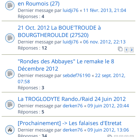
en Roumois (27)
Dernier message par
luidji76
«
11 févr. 2013, 21:04
Réponses :
4
21 Oct. 2012 La BOUE'TROUDE à
BOURGTHEROULDE (27520)
Dernier message par
luidji76
«
06 nov. 2012, 22:13
Réponses :
12
1
2
"Rondes des Abbayes" Le remake le 8
Décembre 2012
Dernier message par
sebdef76190
«
22 sept. 2012,
07:58
Réponses :
3
La TROGLODYTE Rando./Raid 24 Juin 2012
Dernier message par
derken76
«
09 juin 2012, 20:44
Réponses :
5
[Prochainement] -> Les falaises d'Etretat
Dernier message par
derken76
«
09 juin 2012, 13:06
Réponses :
34