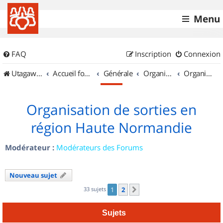
Menu
FAQ
Inscription
Connexion
UtagawaVTT (Randos VTT et VTTAE avec traces GPS)
Accueil forum
Générale
Organisation de sorties & Recherche de partenaires
Organisation de sorties en région Haute Normandie
Organisation de sorties en
région Haute Normandie
Modérateur :
Modérateurs des Forums
Nouveau sujet
33 sujets
1
2
Suivant
Sujets