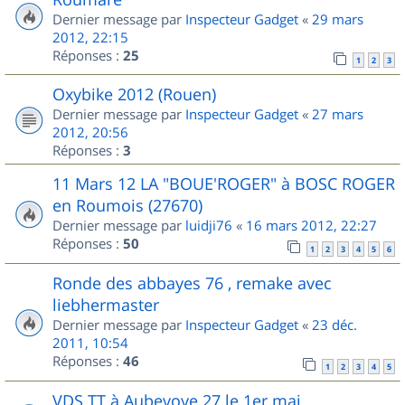
Dernier message par
Inspecteur Gadget
«
29 mars
2012, 22:15
Réponses :
25
1
2
3
Oxybike 2012 (Rouen)
Dernier message par
Inspecteur Gadget
«
27 mars
2012, 20:56
Réponses :
3
11 Mars 12 LA "BOUE'ROGER" à BOSC ROGER
en Roumois (27670)
Dernier message par
luidji76
«
16 mars 2012, 22:27
Réponses :
50
1
2
3
4
5
6
Ronde des abbayes 76 , remake avec
liebhermaster
Dernier message par
Inspecteur Gadget
«
23 déc.
2011, 10:54
Réponses :
46
1
2
3
4
5
VDS TT à Aubevoye 27 le 1er mai