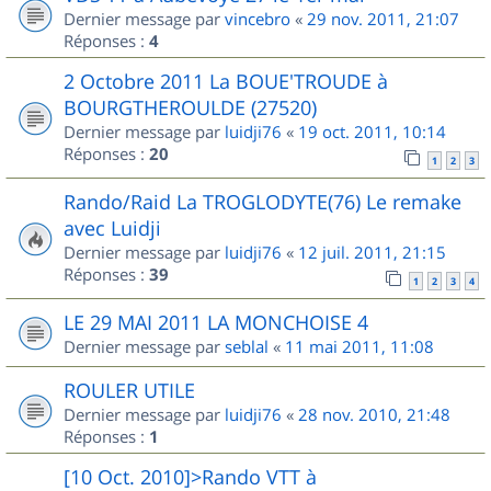
Dernier message par
vincebro
«
29 nov. 2011, 21:07
Réponses :
4
2 Octobre 2011 La BOUE'TROUDE à
BOURGTHEROULDE (27520)
Dernier message par
luidji76
«
19 oct. 2011, 10:14
Réponses :
20
1
2
3
Rando/Raid La TROGLODYTE(76) Le remake
avec Luidji
Dernier message par
luidji76
«
12 juil. 2011, 21:15
Réponses :
39
1
2
3
4
LE 29 MAI 2011 LA MONCHOISE 4
Dernier message par
seblal
«
11 mai 2011, 11:08
ROULER UTILE
Dernier message par
luidji76
«
28 nov. 2010, 21:48
Réponses :
1
[10 Oct. 2010]>Rando VTT à