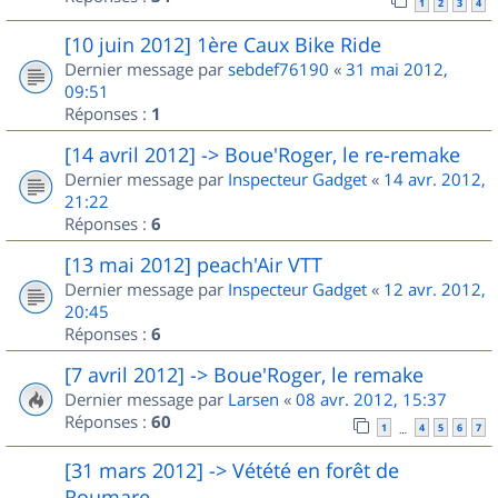
1
2
3
4
[10 juin 2012] 1ère Caux Bike Ride
Dernier message par
sebdef76190
«
31 mai 2012,
09:51
Réponses :
1
[14 avril 2012] -> Boue'Roger, le re-remake
Dernier message par
Inspecteur Gadget
«
14 avr. 2012,
21:22
Réponses :
6
[13 mai 2012] peach'Air VTT
Dernier message par
Inspecteur Gadget
«
12 avr. 2012,
20:45
Réponses :
6
[7 avril 2012] -> Boue'Roger, le remake
Dernier message par
Larsen
«
08 avr. 2012, 15:37
Réponses :
60
1
4
5
6
7
…
[31 mars 2012] -> Vétété en forêt de
Roumare