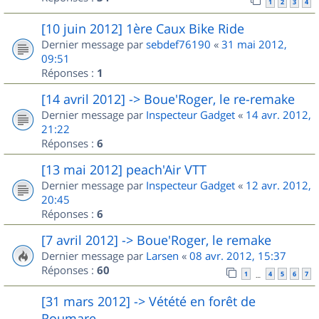
1
2
3
4
[10 juin 2012] 1ère Caux Bike Ride
Dernier message par
sebdef76190
«
31 mai 2012,
09:51
Réponses :
1
[14 avril 2012] -> Boue'Roger, le re-remake
Dernier message par
Inspecteur Gadget
«
14 avr. 2012,
21:22
Réponses :
6
[13 mai 2012] peach'Air VTT
Dernier message par
Inspecteur Gadget
«
12 avr. 2012,
20:45
Réponses :
6
[7 avril 2012] -> Boue'Roger, le remake
Dernier message par
Larsen
«
08 avr. 2012, 15:37
Réponses :
60
1
4
5
6
7
…
[31 mars 2012] -> Vétété en forêt de
Roumare