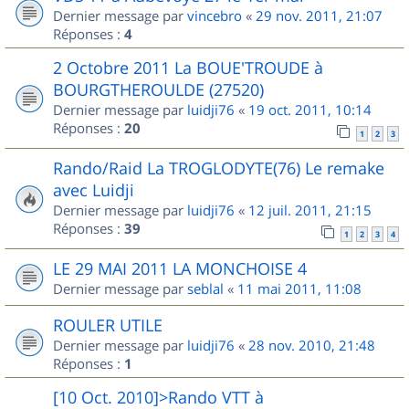
Dernier message par
vincebro
«
29 nov. 2011, 21:07
Réponses :
4
2 Octobre 2011 La BOUE'TROUDE à
BOURGTHEROULDE (27520)
Dernier message par
luidji76
«
19 oct. 2011, 10:14
Réponses :
20
1
2
3
Rando/Raid La TROGLODYTE(76) Le remake
avec Luidji
Dernier message par
luidji76
«
12 juil. 2011, 21:15
Réponses :
39
1
2
3
4
LE 29 MAI 2011 LA MONCHOISE 4
Dernier message par
seblal
«
11 mai 2011, 11:08
ROULER UTILE
Dernier message par
luidji76
«
28 nov. 2010, 21:48
Réponses :
1
[10 Oct. 2010]>Rando VTT à