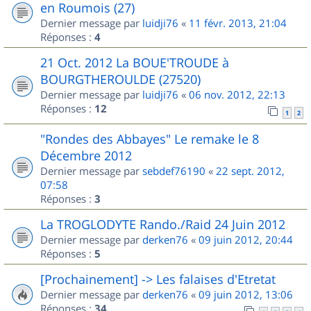
en Roumois (27)
Dernier message par
luidji76
«
11 févr. 2013, 21:04
Réponses :
4
21 Oct. 2012 La BOUE'TROUDE à
BOURGTHEROULDE (27520)
Dernier message par
luidji76
«
06 nov. 2012, 22:13
Réponses :
12
1
2
"Rondes des Abbayes" Le remake le 8
Décembre 2012
Dernier message par
sebdef76190
«
22 sept. 2012,
07:58
Réponses :
3
La TROGLODYTE Rando./Raid 24 Juin 2012
Dernier message par
derken76
«
09 juin 2012, 20:44
Réponses :
5
[Prochainement] -> Les falaises d'Etretat
Dernier message par
derken76
«
09 juin 2012, 13:06
Réponses :
34