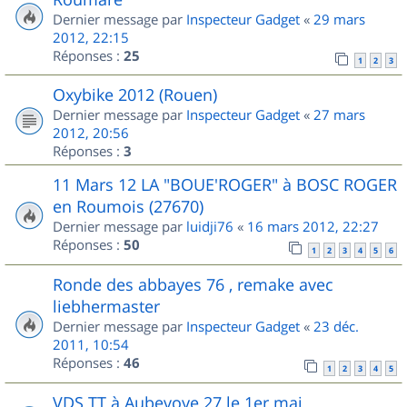
Dernier message par
Inspecteur Gadget
«
29 mars
2012, 22:15
Réponses :
25
1
2
3
Oxybike 2012 (Rouen)
Dernier message par
Inspecteur Gadget
«
27 mars
2012, 20:56
Réponses :
3
11 Mars 12 LA "BOUE'ROGER" à BOSC ROGER
en Roumois (27670)
Dernier message par
luidji76
«
16 mars 2012, 22:27
Réponses :
50
1
2
3
4
5
6
Ronde des abbayes 76 , remake avec
liebhermaster
Dernier message par
Inspecteur Gadget
«
23 déc.
2011, 10:54
Réponses :
46
1
2
3
4
5
VDS TT à Aubevoye 27 le 1er mai