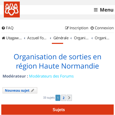
Menu
FAQ
Inscription
Connexion
UtagawaVTT (Randos VTT et VTTAE avec traces GPS)
Accueil forum
Générale
Organisation de sorties & Recherche de partenaires
Organisation de sorties en région Haute Normandie
Organisation de sorties en
région Haute Normandie
Modérateur :
Modérateurs des Forums
Nouveau sujet
33 sujets
1
2
Suivant
Sujets