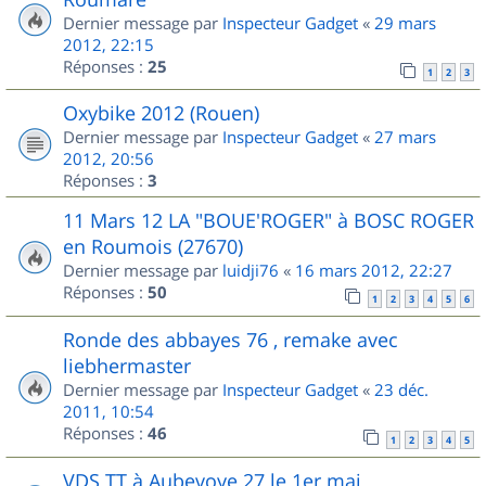
Dernier message par
Inspecteur Gadget
«
29 mars
2012, 22:15
Réponses :
25
1
2
3
Oxybike 2012 (Rouen)
Dernier message par
Inspecteur Gadget
«
27 mars
2012, 20:56
Réponses :
3
11 Mars 12 LA "BOUE'ROGER" à BOSC ROGER
en Roumois (27670)
Dernier message par
luidji76
«
16 mars 2012, 22:27
Réponses :
50
1
2
3
4
5
6
Ronde des abbayes 76 , remake avec
liebhermaster
Dernier message par
Inspecteur Gadget
«
23 déc.
2011, 10:54
Réponses :
46
1
2
3
4
5
VDS TT à Aubevoye 27 le 1er mai