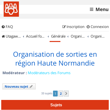
Menu
FAQ
Inscription
Connexion
UtagawaVTT (Randos VTT et VTTAE avec traces GPS)
Accueil forum
Générale
Organisation de sorties & Recherche de partenaires
Organisation de sorties en région Haute Normandie
Organisation de sorties en
région Haute Normandie
Modérateur :
Modérateurs des Forums
Nouveau sujet
33 sujets
1
2
Suivant
Sujets