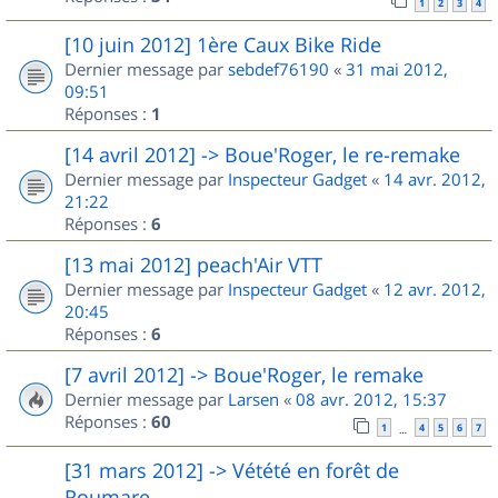
1
2
3
4
[10 juin 2012] 1ère Caux Bike Ride
Dernier message par
sebdef76190
«
31 mai 2012,
09:51
Réponses :
1
[14 avril 2012] -> Boue'Roger, le re-remake
Dernier message par
Inspecteur Gadget
«
14 avr. 2012,
21:22
Réponses :
6
[13 mai 2012] peach'Air VTT
Dernier message par
Inspecteur Gadget
«
12 avr. 2012,
20:45
Réponses :
6
[7 avril 2012] -> Boue'Roger, le remake
Dernier message par
Larsen
«
08 avr. 2012, 15:37
Réponses :
60
1
4
5
6
7
…
[31 mars 2012] -> Vétété en forêt de
Roumare