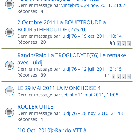
Dernier message par
vincebro
«
29 nov. 2011, 21:07
Réponses :
4
2 Octobre 2011 La BOUE'TROUDE à
BOURGTHEROULDE (27520)
Dernier message par
luidji76
«
19 oct. 2011, 10:14
Réponses :
20
1
2
3
Rando/Raid La TROGLODYTE(76) Le remake
avec Luidji
Dernier message par
luidji76
«
12 juil. 2011, 21:15
Réponses :
39
1
2
3
4
LE 29 MAI 2011 LA MONCHOISE 4
Dernier message par
seblal
«
11 mai 2011, 11:08
ROULER UTILE
Dernier message par
luidji76
«
28 nov. 2010, 21:48
Réponses :
1
[10 Oct. 2010]>Rando VTT à