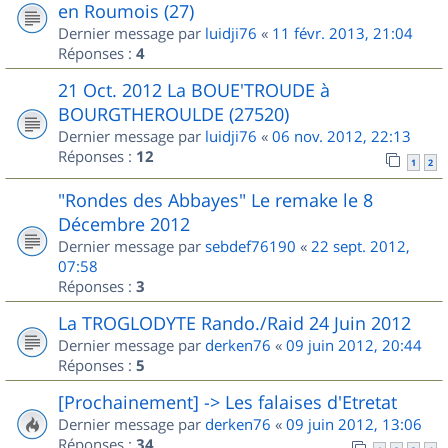
en Roumois (27)
Dernier message par
luidji76
«
11 févr. 2013, 21:04
Réponses :
4
21 Oct. 2012 La BOUE'TROUDE à
BOURGTHEROULDE (27520)
Dernier message par
luidji76
«
06 nov. 2012, 22:13
Réponses :
12
1
2
"Rondes des Abbayes" Le remake le 8
Décembre 2012
Dernier message par
sebdef76190
«
22 sept. 2012,
07:58
Réponses :
3
La TROGLODYTE Rando./Raid 24 Juin 2012
Dernier message par
derken76
«
09 juin 2012, 20:44
Réponses :
5
[Prochainement] -> Les falaises d'Etretat
Dernier message par
derken76
«
09 juin 2012, 13:06
Réponses :
34