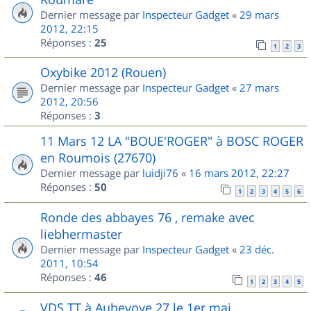
Dernier message par
Inspecteur Gadget
«
29 mars
2012, 22:15
Réponses :
25
1
2
3
Oxybike 2012 (Rouen)
Dernier message par
Inspecteur Gadget
«
27 mars
2012, 20:56
Réponses :
3
11 Mars 12 LA "BOUE'ROGER" à BOSC ROGER
en Roumois (27670)
Dernier message par
luidji76
«
16 mars 2012, 22:27
Réponses :
50
1
2
3
4
5
6
Ronde des abbayes 76 , remake avec
liebhermaster
Dernier message par
Inspecteur Gadget
«
23 déc.
2011, 10:54
Réponses :
46
1
2
3
4
5
VDS TT à Aubevoye 27 le 1er mai