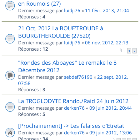
en Roumois (27)
Dernier message par
luidji76
«
11 févr. 2013, 21:04
Réponses :
4
21 Oct. 2012 La BOUE'TROUDE à
BOURGTHEROULDE (27520)
Dernier message par
luidji76
«
06 nov. 2012, 22:13
Réponses :
12
1
2
"Rondes des Abbayes" Le remake le 8
Décembre 2012
Dernier message par
sebdef76190
«
22 sept. 2012,
07:58
Réponses :
3
La TROGLODYTE Rando./Raid 24 Juin 2012
Dernier message par
derken76
«
09 juin 2012, 20:44
Réponses :
5
[Prochainement] -> Les falaises d'Etretat
Dernier message par
derken76
«
09 juin 2012, 13:06
Réponses :
34