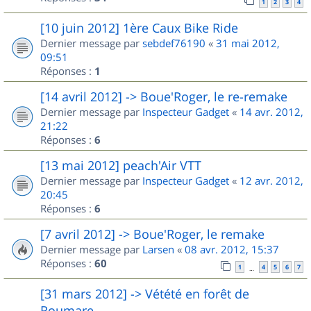
1
2
3
4
[10 juin 2012] 1ère Caux Bike Ride
Dernier message par
sebdef76190
«
31 mai 2012,
09:51
Réponses :
1
[14 avril 2012] -> Boue'Roger, le re-remake
Dernier message par
Inspecteur Gadget
«
14 avr. 2012,
21:22
Réponses :
6
[13 mai 2012] peach'Air VTT
Dernier message par
Inspecteur Gadget
«
12 avr. 2012,
20:45
Réponses :
6
[7 avril 2012] -> Boue'Roger, le remake
Dernier message par
Larsen
«
08 avr. 2012, 15:37
Réponses :
60
1
4
5
6
7
…
[31 mars 2012] -> Vétété en forêt de
Roumare