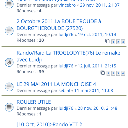
Dernier message par
vincebro
«
29 nov. 2011, 21:07
Réponses :
4
2 Octobre 2011 La BOUE'TROUDE à
BOURGTHEROULDE (27520)
Dernier message par
luidji76
«
19 oct. 2011, 10:14
Réponses :
20
1
2
3
Rando/Raid La TROGLODYTE(76) Le remake
avec Luidji
Dernier message par
luidji76
«
12 juil. 2011, 21:15
Réponses :
39
1
2
3
4
LE 29 MAI 2011 LA MONCHOISE 4
Dernier message par
seblal
«
11 mai 2011, 11:08
ROULER UTILE
Dernier message par
luidji76
«
28 nov. 2010, 21:48
Réponses :
1
[10 Oct. 2010]>Rando VTT à