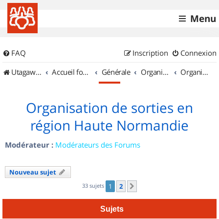
Menu
FAQ
Inscription
Connexion
UtagawaVTT (Randos VTT et VTTAE avec traces GPS)
Accueil forum
Générale
Organisation de sorties & Recherche de partenaires
Organisation de sorties en région Haute Normandie
Organisation de sorties en
région Haute Normandie
Modérateur :
Modérateurs des Forums
Nouveau sujet
33 sujets
1
2
Suivant
Sujets