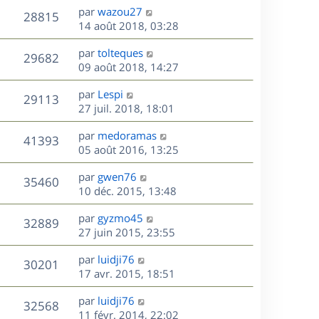
n
D
par
wazou27
V
28815
e
i
e
14 août 2018, 03:28
e
r
u
s
r
D
par
tolteques
n
V
29682
m
e
e
09 août 2018, 14:27
i
e
r
u
e
s
s
D
par
Lespi
n
r
V
29113
s
e
e
27 juil. 2018, 18:01
i
m
a
r
u
e
e
s
D
g
par
medoramas
n
r
V
s
41393
e
e
e
05 août 2016, 13:25
i
m
s
r
u
e
e
a
s
D
par
gwen76
n
r
V
s
35460
g
e
e
10 déc. 2015, 13:48
i
m
s
e
r
u
e
e
a
s
D
par
gyzmo45
n
r
V
s
32889
g
e
e
27 juin 2015, 23:55
i
m
s
e
r
u
e
e
a
s
D
par
luidji76
n
r
V
s
30201
g
e
e
17 avr. 2015, 18:51
i
m
s
e
r
u
e
e
a
s
D
par
luidji76
n
r
V
s
32568
g
e
e
11 févr. 2014, 22:02
i
m
s