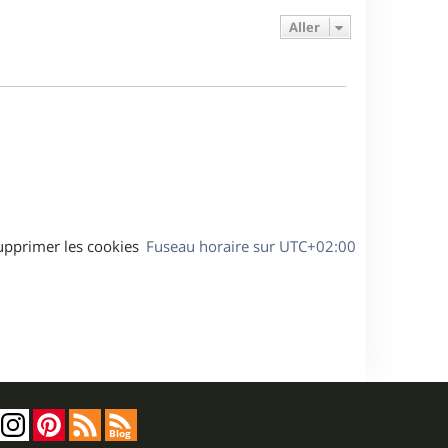
e
e
a
s
Aller
r
s
g
m
s
e
e
a
s
g
s
e
a
g
e
upprimer les cookies
Fuseau horaire sur
UTC+02:00