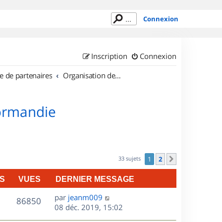
Connexion
Inscription
Connexion
e de partenaires
Organisation de sorties en région Haute Normandie
Normandie
33 sujets
1
2
Suivant
S
VUES
DERNIER MESSAGE
D
par
jeanm009
V
86850
e
08 déc. 2019, 15:02
r
u