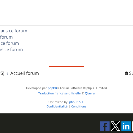
n
e
o
s
s
n
e
s
dans ce forum
s
 forum
e
 ce forum
s ce forum
s
S)
Accueil forum
S
Développé par
phpBB
® Forum Software © phpBB Limited
Traduction française officielle
©
Qiaeru
Optimized by:
phpBB SEO
Confidentialité
|
Conditions