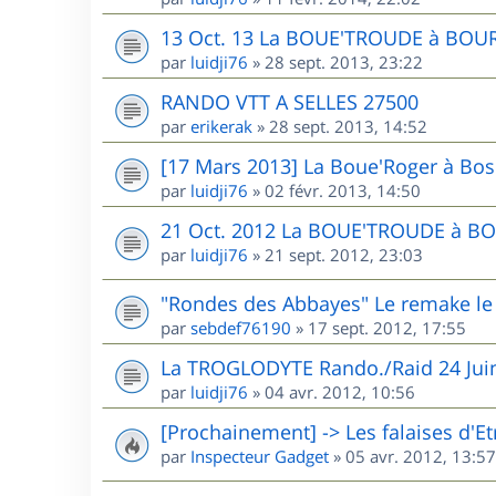
13 Oct. 13 La BOUE'TROUDE à BOU
par
luidji76
»
28 sept. 2013, 23:22
RANDO VTT A SELLES 27500
par
erikerak
»
28 sept. 2013, 14:52
[17 Mars 2013] La Boue'Roger à Bos
par
luidji76
»
02 févr. 2013, 14:50
21 Oct. 2012 La BOUE'TROUDE à B
par
luidji76
»
21 sept. 2012, 23:03
"Rondes des Abbayes" Le remake l
par
sebdef76190
»
17 sept. 2012, 17:55
La TROGLODYTE Rando./Raid 24 Jui
par
luidji76
»
04 avr. 2012, 10:56
[Prochainement] -> Les falaises d'Et
par
Inspecteur Gadget
»
05 avr. 2012, 13:57