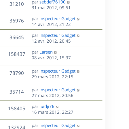
r
s
D
par
sebdef76190
V
31210
e
e
i
m
s
e
31 mai 2012, 09:51
e
e
a
r
u
s
r
s
D
g
par
Inspecteur Gadget
n
V
36976
m
s
e
e
e
14 avr. 2012, 21:22
i
e
a
r
u
e
s
s
D
g
par
Inspecteur Gadget
n
r
V
36645
s
e
e
e
12 avr. 2012, 20:45
i
m
a
r
u
e
e
s
D
g
par
Larsen
n
r
V
s
158437
e
e
e
08 avr. 2012, 15:37
i
m
s
r
u
e
e
a
s
n
r
s
D
g
par
Inspecteur Gadget
V
78790
e
i
m
s
e
e
29 mars 2012, 22:15
e
e
a
r
u
s
r
s
g
n
D
par
Inspecteur Gadget
V
35714
m
s
e
e
i
e
27 mars 2012, 20:56
e
a
e
r
u
s
s
g
r
D
par
luidji76
n
V
158405
s
e
m
e
e
16 mars 2012, 22:27
i
a
e
r
u
e
g
s
s
n
r
D
par
Inspecteur Gadget
e
V
132924
s
e