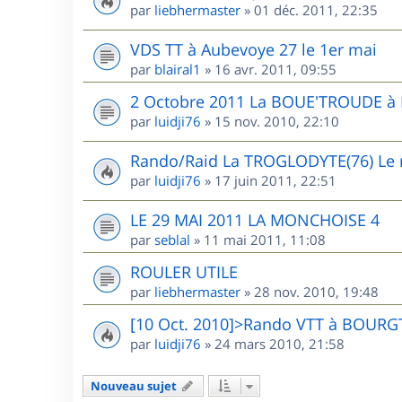
par
liebhermaster
»
01 déc. 2011, 22:35
VDS TT à Aubevoye 27 le 1er mai
par
blairal1
»
16 avr. 2011, 09:55
2 Octobre 2011 La BOUE'TROUDE 
par
luidji76
»
15 nov. 2010, 22:10
Rando/Raid La TROGLODYTE(76) Le r
par
luidji76
»
17 juin 2011, 22:51
LE 29 MAI 2011 LA MONCHOISE 4
par
seblal
»
11 mai 2011, 11:08
ROULER UTILE
par
liebhermaster
»
28 nov. 2010, 19:48
[10 Oct. 2010]>Rando VTT à BOUR
par
luidji76
»
24 mars 2010, 21:58
Nouveau sujet