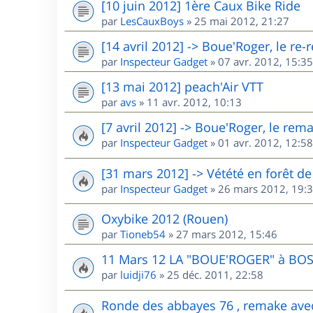
[10 juin 2012] 1ère Caux Bike Ride
par
LesCauxBoys
»
25 mai 2012, 21:27
[14 avril 2012] -> Boue'Roger, le re
par
Inspecteur Gadget
»
07 avr. 2012, 15:35
[13 mai 2012] peach'Air VTT
par
avs
»
11 avr. 2012, 10:13
[7 avril 2012] -> Boue'Roger, le rem
par
Inspecteur Gadget
»
01 avr. 2012, 12:58
[31 mars 2012] -> Vétété en forêt 
par
Inspecteur Gadget
»
26 mars 2012, 19:
Oxybike 2012 (Rouen)
par
Tioneb54
»
27 mars 2012, 15:46
11 Mars 12 LA "BOUE'ROGER" à BO
par
luidji76
»
25 déc. 2011, 22:58
Ronde des abbayes 76 , remake ave