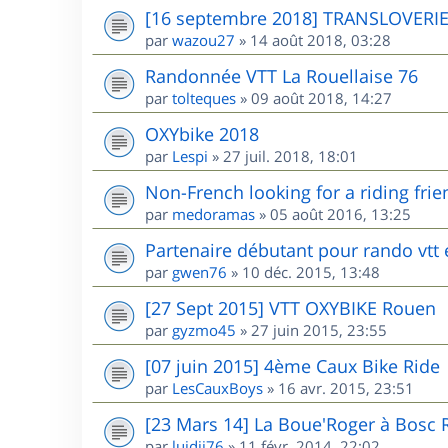
[16 septembre 2018] TRANSLOVERI
par
wazou27
»
14 août 2018, 03:28
Randonnée VTT La Rouellaise 76
par
tolteques
»
09 août 2018, 14:27
OXYbike 2018
par
Lespi
»
27 juil. 2018, 18:01
Non-French looking for a riding frie
par
medoramas
»
05 août 2016, 13:25
Partenaire débutant pour rando vtt
par
gwen76
»
10 déc. 2015, 13:48
[27 Sept 2015] VTT OXYBIKE Rouen
par
gyzmo45
»
27 juin 2015, 23:55
[07 juin 2015] 4ème Caux Bike Ride
par
LesCauxBoys
»
16 avr. 2015, 23:51
[23 Mars 14] La Boue'Roger à Bosc 
par
luidji76
»
11 févr. 2014, 22:02