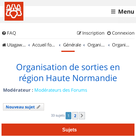
Menu
FAQ
Inscription
Connexion
UtagawaVTT (Randos VTT et VTTAE avec traces GPS)
Accueil forum
Générale
Organisation de sorties & Recherche de partenaires
Organisation de sorties en région Haute Normandie
Organisation de sorties en
région Haute Normandie
Modérateur :
Modérateurs des Forums
Nouveau sujet
33 sujets
1
2
Suivant
Sujets