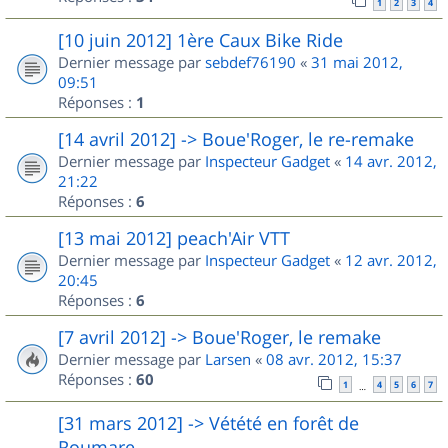
1
2
3
4
[10 juin 2012] 1ère Caux Bike Ride
Dernier message par
sebdef76190
«
31 mai 2012,
09:51
Réponses :
1
[14 avril 2012] -> Boue'Roger, le re-remake
Dernier message par
Inspecteur Gadget
«
14 avr. 2012,
21:22
Réponses :
6
[13 mai 2012] peach'Air VTT
Dernier message par
Inspecteur Gadget
«
12 avr. 2012,
20:45
Réponses :
6
[7 avril 2012] -> Boue'Roger, le remake
Dernier message par
Larsen
«
08 avr. 2012, 15:37
Réponses :
60
1
4
5
6
7
…
[31 mars 2012] -> Vétété en forêt de
Roumare