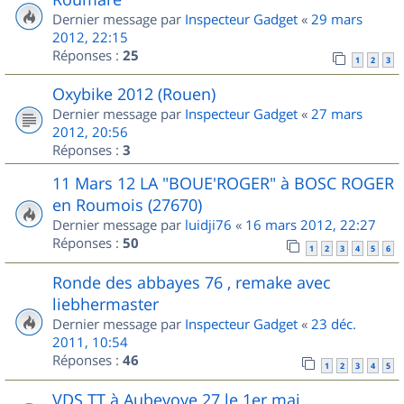
Dernier message par
Inspecteur Gadget
«
29 mars
2012, 22:15
Réponses :
25
1
2
3
Oxybike 2012 (Rouen)
Dernier message par
Inspecteur Gadget
«
27 mars
2012, 20:56
Réponses :
3
11 Mars 12 LA "BOUE'ROGER" à BOSC ROGER
en Roumois (27670)
Dernier message par
luidji76
«
16 mars 2012, 22:27
Réponses :
50
1
2
3
4
5
6
Ronde des abbayes 76 , remake avec
liebhermaster
Dernier message par
Inspecteur Gadget
«
23 déc.
2011, 10:54
Réponses :
46
1
2
3
4
5
VDS TT à Aubevoye 27 le 1er mai