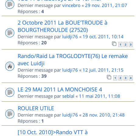
Dernier message par
vincebro
«
29 nov. 2011, 21:07
Réponses :
4
2 Octobre 2011 La BOUE'TROUDE à
BOURGTHEROULDE (27520)
Dernier message par
luidji76
«
19 oct. 2011, 10:14
Réponses :
20
1
2
3
Rando/Raid La TROGLODYTE(76) Le remake
avec Luidji
Dernier message par
luidji76
«
12 juil. 2011, 21:15
Réponses :
39
1
2
3
4
LE 29 MAI 2011 LA MONCHOISE 4
Dernier message par
seblal
«
11 mai 2011, 11:08
ROULER UTILE
Dernier message par
luidji76
«
28 nov. 2010, 21:48
Réponses :
1
[10 Oct. 2010]>Rando VTT à