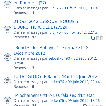
en Roumois (27)
Dernier message par
luidji76
«
11 févr. 2013, 21:04
Réponses :
4
21 Oct. 2012 La BOUE'TROUDE à
BOURGTHEROULDE (27520)
Dernier message par
luidji76
«
06 nov. 2012, 22:13
Réponses :
12
1
2
"Rondes des Abbayes" Le remake le 8
Décembre 2012
Dernier message par
sebdef76190
«
22 sept. 2012,
07:58
Réponses :
3
La TROGLODYTE Rando./Raid 24 Juin 2012
Dernier message par
derken76
«
09 juin 2012, 20:44
Réponses :
5
[Prochainement] -> Les falaises d'Etretat
Dernier message par
derken76
«
09 juin 2012, 13:06
Réponses :
34