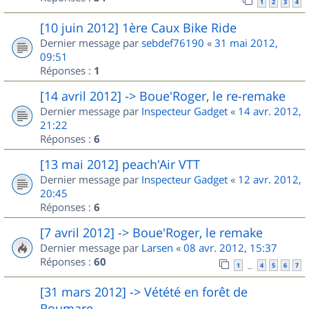
1
2
3
4
[10 juin 2012] 1ère Caux Bike Ride
Dernier message par
sebdef76190
«
31 mai 2012,
09:51
Réponses :
1
[14 avril 2012] -> Boue'Roger, le re-remake
Dernier message par
Inspecteur Gadget
«
14 avr. 2012,
21:22
Réponses :
6
[13 mai 2012] peach'Air VTT
Dernier message par
Inspecteur Gadget
«
12 avr. 2012,
20:45
Réponses :
6
[7 avril 2012] -> Boue'Roger, le remake
Dernier message par
Larsen
«
08 avr. 2012, 15:37
Réponses :
60
1
4
5
6
7
…
[31 mars 2012] -> Vétété en forêt de
Roumare