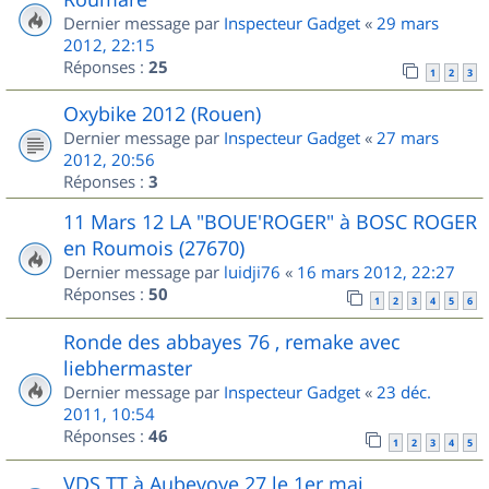
Dernier message par
Inspecteur Gadget
«
29 mars
2012, 22:15
Réponses :
25
1
2
3
Oxybike 2012 (Rouen)
Dernier message par
Inspecteur Gadget
«
27 mars
2012, 20:56
Réponses :
3
11 Mars 12 LA "BOUE'ROGER" à BOSC ROGER
en Roumois (27670)
Dernier message par
luidji76
«
16 mars 2012, 22:27
Réponses :
50
1
2
3
4
5
6
Ronde des abbayes 76 , remake avec
liebhermaster
Dernier message par
Inspecteur Gadget
«
23 déc.
2011, 10:54
Réponses :
46
1
2
3
4
5
VDS TT à Aubevoye 27 le 1er mai