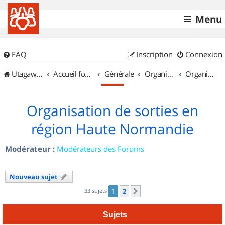
Menu
FAQ
Inscription
Connexion
UtagawaVTT (Randos VTT et VTTAE avec traces GPS)
Accueil forum
Générale
Organisation de sorties & Recherche de partenaires
Organisation de sorties en région Haute Normandie
Organisation de sorties en
région Haute Normandie
Modérateur :
Modérateurs des Forums
Nouveau sujet
33 sujets
1
2
Suivant
Sujets