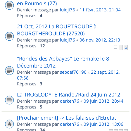
en Roumois (27)
Dernier message par
luidji76
«
11 févr. 2013, 21:04
Réponses :
4
21 Oct. 2012 La BOUE'TROUDE à
BOURGTHEROULDE (27520)
Dernier message par
luidji76
«
06 nov. 2012, 22:13
Réponses :
12
1
2
"Rondes des Abbayes" Le remake le 8
Décembre 2012
Dernier message par
sebdef76190
«
22 sept. 2012,
07:58
Réponses :
3
La TROGLODYTE Rando./Raid 24 Juin 2012
Dernier message par
derken76
«
09 juin 2012, 20:44
Réponses :
5
[Prochainement] -> Les falaises d'Etretat
Dernier message par
derken76
«
09 juin 2012, 13:06
Réponses :
34