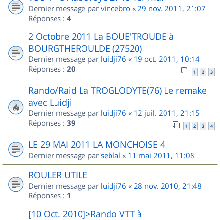
Dernier message par
vincebro
«
29 nov. 2011, 21:07
Réponses :
4
2 Octobre 2011 La BOUE'TROUDE à
BOURGTHEROULDE (27520)
Dernier message par
luidji76
«
19 oct. 2011, 10:14
Réponses :
20
1
2
3
Rando/Raid La TROGLODYTE(76) Le remake
avec Luidji
Dernier message par
luidji76
«
12 juil. 2011, 21:15
Réponses :
39
1
2
3
4
LE 29 MAI 2011 LA MONCHOISE 4
Dernier message par
seblal
«
11 mai 2011, 11:08
ROULER UTILE
Dernier message par
luidji76
«
28 nov. 2010, 21:48
Réponses :
1
[10 Oct. 2010]>Rando VTT à