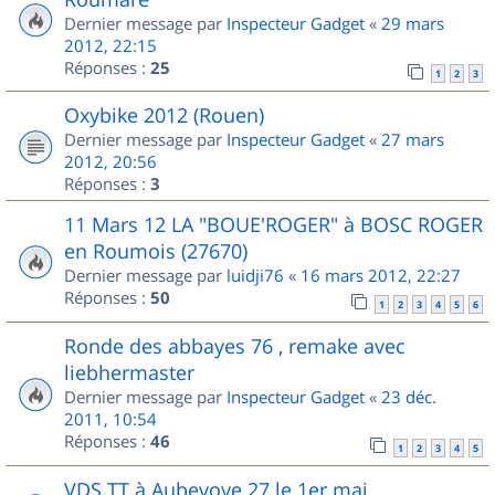
Dernier message par
Inspecteur Gadget
«
29 mars
2012, 22:15
Réponses :
25
1
2
3
Oxybike 2012 (Rouen)
Dernier message par
Inspecteur Gadget
«
27 mars
2012, 20:56
Réponses :
3
11 Mars 12 LA "BOUE'ROGER" à BOSC ROGER
en Roumois (27670)
Dernier message par
luidji76
«
16 mars 2012, 22:27
Réponses :
50
1
2
3
4
5
6
Ronde des abbayes 76 , remake avec
liebhermaster
Dernier message par
Inspecteur Gadget
«
23 déc.
2011, 10:54
Réponses :
46
1
2
3
4
5
VDS TT à Aubevoye 27 le 1er mai