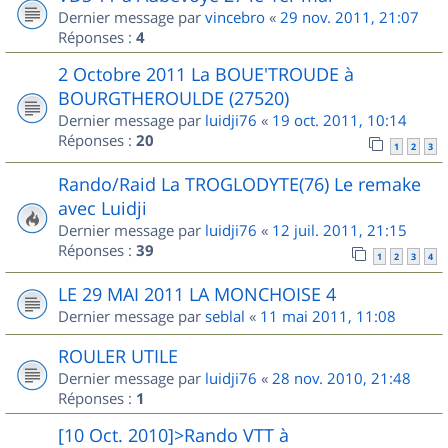
Dernier message par
vincebro
«
29 nov. 2011, 21:07
Réponses :
4
2 Octobre 2011 La BOUE'TROUDE à
BOURGTHEROULDE (27520)
Dernier message par
luidji76
«
19 oct. 2011, 10:14
Réponses :
20
1
2
3
Rando/Raid La TROGLODYTE(76) Le remake
avec Luidji
Dernier message par
luidji76
«
12 juil. 2011, 21:15
Réponses :
39
1
2
3
4
LE 29 MAI 2011 LA MONCHOISE 4
Dernier message par
seblal
«
11 mai 2011, 11:08
ROULER UTILE
Dernier message par
luidji76
«
28 nov. 2010, 21:48
Réponses :
1
[10 Oct. 2010]>Rando VTT à