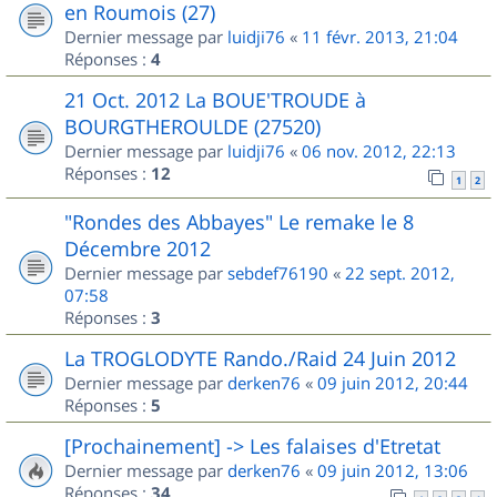
en Roumois (27)
Dernier message par
luidji76
«
11 févr. 2013, 21:04
Réponses :
4
21 Oct. 2012 La BOUE'TROUDE à
BOURGTHEROULDE (27520)
Dernier message par
luidji76
«
06 nov. 2012, 22:13
Réponses :
12
1
2
"Rondes des Abbayes" Le remake le 8
Décembre 2012
Dernier message par
sebdef76190
«
22 sept. 2012,
07:58
Réponses :
3
La TROGLODYTE Rando./Raid 24 Juin 2012
Dernier message par
derken76
«
09 juin 2012, 20:44
Réponses :
5
[Prochainement] -> Les falaises d'Etretat
Dernier message par
derken76
«
09 juin 2012, 13:06
Réponses :
34