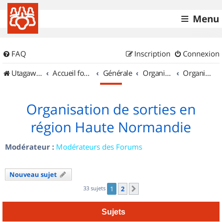
Menu
FAQ
Inscription
Connexion
UtagawaVTT (Randos VTT et VTTAE avec traces GPS)
Accueil forum
Générale
Organisation de sorties & Recherche de partenaires
Organisation de sorties en région Haute Normandie
Organisation de sorties en
région Haute Normandie
Modérateur :
Modérateurs des Forums
Nouveau sujet
33 sujets
1
2
Suivant
Sujets