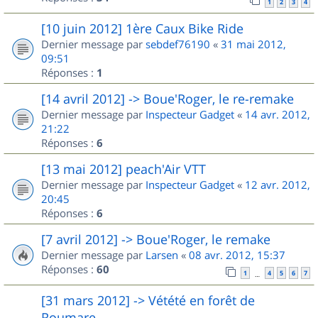
1
2
3
4
[10 juin 2012] 1ère Caux Bike Ride
Dernier message par
sebdef76190
«
31 mai 2012,
09:51
Réponses :
1
[14 avril 2012] -> Boue'Roger, le re-remake
Dernier message par
Inspecteur Gadget
«
14 avr. 2012,
21:22
Réponses :
6
[13 mai 2012] peach'Air VTT
Dernier message par
Inspecteur Gadget
«
12 avr. 2012,
20:45
Réponses :
6
[7 avril 2012] -> Boue'Roger, le remake
Dernier message par
Larsen
«
08 avr. 2012, 15:37
Réponses :
60
1
4
5
6
7
…
[31 mars 2012] -> Vétété en forêt de
Roumare