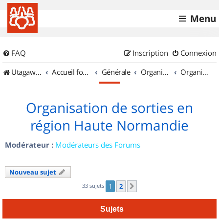
Menu
FAQ
Inscription
Connexion
UtagawaVTT (Randos VTT et VTTAE avec traces GPS)
Accueil forum
Générale
Organisation de sorties & Recherche de partenaires
Organisation de sorties en région Haute Normandie
Organisation de sorties en
région Haute Normandie
Modérateur :
Modérateurs des Forums
Nouveau sujet
33 sujets
1
2
Suivant
Sujets