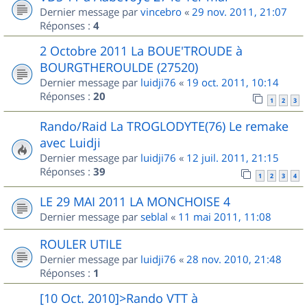
Dernier message par
vincebro
«
29 nov. 2011, 21:07
Réponses :
4
2 Octobre 2011 La BOUE'TROUDE à
BOURGTHEROULDE (27520)
Dernier message par
luidji76
«
19 oct. 2011, 10:14
Réponses :
20
1
2
3
Rando/Raid La TROGLODYTE(76) Le remake
avec Luidji
Dernier message par
luidji76
«
12 juil. 2011, 21:15
Réponses :
39
1
2
3
4
LE 29 MAI 2011 LA MONCHOISE 4
Dernier message par
seblal
«
11 mai 2011, 11:08
ROULER UTILE
Dernier message par
luidji76
«
28 nov. 2010, 21:48
Réponses :
1
[10 Oct. 2010]>Rando VTT à