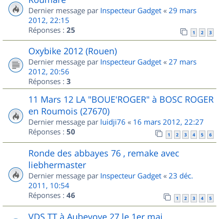
Dernier message par
Inspecteur Gadget
«
29 mars
2012, 22:15
Réponses :
25
1
2
3
Oxybike 2012 (Rouen)
Dernier message par
Inspecteur Gadget
«
27 mars
2012, 20:56
Réponses :
3
11 Mars 12 LA "BOUE'ROGER" à BOSC ROGER
en Roumois (27670)
Dernier message par
luidji76
«
16 mars 2012, 22:27
Réponses :
50
1
2
3
4
5
6
Ronde des abbayes 76 , remake avec
liebhermaster
Dernier message par
Inspecteur Gadget
«
23 déc.
2011, 10:54
Réponses :
46
1
2
3
4
5
VDS TT à Aubevoye 27 le 1er mai