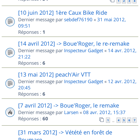
1
2
3
4
[10 juin 2012] 1ère Caux Bike Ride
Dernier message par
sebdef76190
«
31 mai 2012,
09:51
Réponses :
1
[14 avril 2012] -> Boue'Roger, le re-remake
Dernier message par
Inspecteur Gadget
«
14 avr. 2012,
21:22
Réponses :
6
[13 mai 2012] peach'Air VTT
Dernier message par
Inspecteur Gadget
«
12 avr. 2012,
20:45
Réponses :
6
[7 avril 2012] -> Boue'Roger, le remake
Dernier message par
Larsen
«
08 avr. 2012, 15:37
Réponses :
60
1
4
5
6
7
…
[31 mars 2012] -> Vétété en forêt de
Roumare