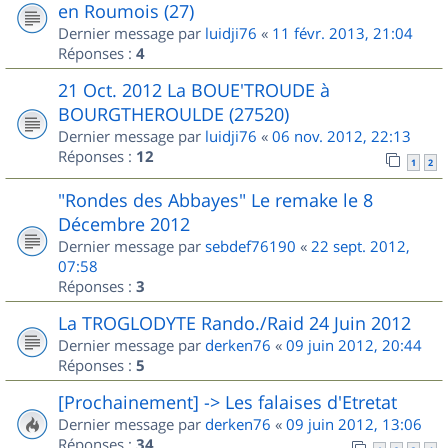
en Roumois (27)
Dernier message par
luidji76
«
11 févr. 2013, 21:04
Réponses :
4
21 Oct. 2012 La BOUE'TROUDE à
BOURGTHEROULDE (27520)
Dernier message par
luidji76
«
06 nov. 2012, 22:13
Réponses :
12
1
2
"Rondes des Abbayes" Le remake le 8
Décembre 2012
Dernier message par
sebdef76190
«
22 sept. 2012,
07:58
Réponses :
3
La TROGLODYTE Rando./Raid 24 Juin 2012
Dernier message par
derken76
«
09 juin 2012, 20:44
Réponses :
5
[Prochainement] -> Les falaises d'Etretat
Dernier message par
derken76
«
09 juin 2012, 13:06
Réponses :
34