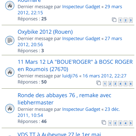
Dernier message par
Inspecteur Gadget
«
29 mars
2012, 22:15
Réponses :
25
1
2
3
Oxybike 2012 (Rouen)
Dernier message par
Inspecteur Gadget
«
27 mars
2012, 20:56
Réponses :
3
11 Mars 12 LA "BOUE'ROGER" à BOSC ROGER
en Roumois (27670)
Dernier message par
luidji76
«
16 mars 2012, 22:27
Réponses :
50
1
2
3
4
5
6
Ronde des abbayes 76 , remake avec
liebhermaster
Dernier message par
Inspecteur Gadget
«
23 déc.
2011, 10:54
Réponses :
46
1
2
3
4
5
VDS TT à Aubevoye 27 le 1er mai