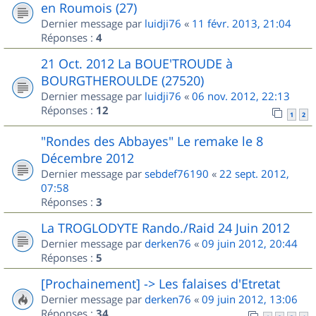
en Roumois (27)
Dernier message par
luidji76
«
11 févr. 2013, 21:04
Réponses :
4
21 Oct. 2012 La BOUE'TROUDE à
BOURGTHEROULDE (27520)
Dernier message par
luidji76
«
06 nov. 2012, 22:13
Réponses :
12
1
2
"Rondes des Abbayes" Le remake le 8
Décembre 2012
Dernier message par
sebdef76190
«
22 sept. 2012,
07:58
Réponses :
3
La TROGLODYTE Rando./Raid 24 Juin 2012
Dernier message par
derken76
«
09 juin 2012, 20:44
Réponses :
5
[Prochainement] -> Les falaises d'Etretat
Dernier message par
derken76
«
09 juin 2012, 13:06
Réponses :
34