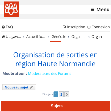
Menu
FAQ
Inscription
Connexion
UtagawaVTT (Randos VTT et VTTAE avec traces GPS)
Accueil forum
Générale
Organisation de sorties & Recherche de partenaires
Organisation de sorties en région Haute Normandie
Organisation de sorties en
région Haute Normandie
Modérateur :
Modérateurs des Forums
Nouveau sujet
33 sujets
1
2
Suivant
Sujets