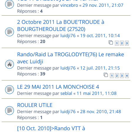
Dernier message par
vincebro
«
29 nov. 2011, 21:07
Réponses :
4
2 Octobre 2011 La BOUE'TROUDE à
BOURGTHEROULDE (27520)
Dernier message par
luidji76
«
19 oct. 2011, 10:14
Réponses :
20
1
2
3
Rando/Raid La TROGLODYTE(76) Le remake
avec Luidji
Dernier message par
luidji76
«
12 juil. 2011, 21:15
Réponses :
39
1
2
3
4
LE 29 MAI 2011 LA MONCHOISE 4
Dernier message par
seblal
«
11 mai 2011, 11:08
ROULER UTILE
Dernier message par
luidji76
«
28 nov. 2010, 21:48
Réponses :
1
[10 Oct. 2010]>Rando VTT à