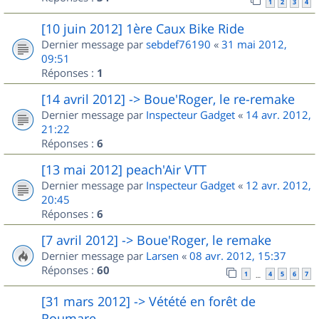
1
2
3
4
[10 juin 2012] 1ère Caux Bike Ride
Dernier message par
sebdef76190
«
31 mai 2012,
09:51
Réponses :
1
[14 avril 2012] -> Boue'Roger, le re-remake
Dernier message par
Inspecteur Gadget
«
14 avr. 2012,
21:22
Réponses :
6
[13 mai 2012] peach'Air VTT
Dernier message par
Inspecteur Gadget
«
12 avr. 2012,
20:45
Réponses :
6
[7 avril 2012] -> Boue'Roger, le remake
Dernier message par
Larsen
«
08 avr. 2012, 15:37
Réponses :
60
1
4
5
6
7
…
[31 mars 2012] -> Vétété en forêt de
Roumare