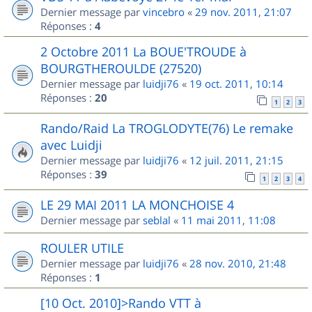
Dernier message par
vincebro
«
29 nov. 2011, 21:07
Réponses :
4
2 Octobre 2011 La BOUE'TROUDE à
BOURGTHEROULDE (27520)
Dernier message par
luidji76
«
19 oct. 2011, 10:14
Réponses :
20
1
2
3
Rando/Raid La TROGLODYTE(76) Le remake
avec Luidji
Dernier message par
luidji76
«
12 juil. 2011, 21:15
Réponses :
39
1
2
3
4
LE 29 MAI 2011 LA MONCHOISE 4
Dernier message par
seblal
«
11 mai 2011, 11:08
ROULER UTILE
Dernier message par
luidji76
«
28 nov. 2010, 21:48
Réponses :
1
[10 Oct. 2010]>Rando VTT à