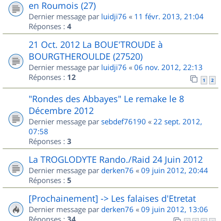
en Roumois (27)
Dernier message par
luidji76
«
11 févr. 2013, 21:04
Réponses :
4
21 Oct. 2012 La BOUE'TROUDE à
BOURGTHEROULDE (27520)
Dernier message par
luidji76
«
06 nov. 2012, 22:13
Réponses :
12
1
2
"Rondes des Abbayes" Le remake le 8
Décembre 2012
Dernier message par
sebdef76190
«
22 sept. 2012,
07:58
Réponses :
3
La TROGLODYTE Rando./Raid 24 Juin 2012
Dernier message par
derken76
«
09 juin 2012, 20:44
Réponses :
5
[Prochainement] -> Les falaises d'Etretat
Dernier message par
derken76
«
09 juin 2012, 13:06
Réponses :
34