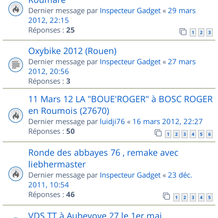
Dernier message par
Inspecteur Gadget
«
29 mars
2012, 22:15
Réponses :
25
1
2
3
Oxybike 2012 (Rouen)
Dernier message par
Inspecteur Gadget
«
27 mars
2012, 20:56
Réponses :
3
11 Mars 12 LA "BOUE'ROGER" à BOSC ROGER
en Roumois (27670)
Dernier message par
luidji76
«
16 mars 2012, 22:27
Réponses :
50
1
2
3
4
5
6
Ronde des abbayes 76 , remake avec
liebhermaster
Dernier message par
Inspecteur Gadget
«
23 déc.
2011, 10:54
Réponses :
46
1
2
3
4
5
VDS TT à Aubevoye 27 le 1er mai