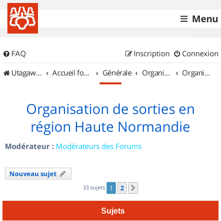
Menu
FAQ
Inscription
Connexion
UtagawaVTT (Randos VTT et VTTAE avec traces GPS)
Accueil forum
Générale
Organisation de sorties & Recherche de partenaires
Organisation de sorties en région Haute Normandie
Organisation de sorties en
région Haute Normandie
Modérateur :
Modérateurs des Forums
Nouveau sujet
33 sujets
1
2
Suivant
Sujets