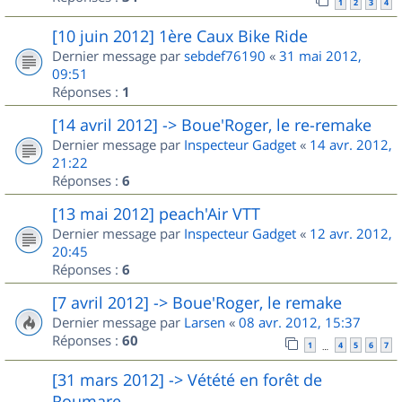
1
2
3
4
[10 juin 2012] 1ère Caux Bike Ride
Dernier message par
sebdef76190
«
31 mai 2012,
09:51
Réponses :
1
[14 avril 2012] -> Boue'Roger, le re-remake
Dernier message par
Inspecteur Gadget
«
14 avr. 2012,
21:22
Réponses :
6
[13 mai 2012] peach'Air VTT
Dernier message par
Inspecteur Gadget
«
12 avr. 2012,
20:45
Réponses :
6
[7 avril 2012] -> Boue'Roger, le remake
Dernier message par
Larsen
«
08 avr. 2012, 15:37
Réponses :
60
1
4
5
6
7
…
[31 mars 2012] -> Vétété en forêt de
Roumare