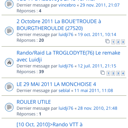
Dernier message par
vincebro
«
29 nov. 2011, 21:07
Réponses :
4
2 Octobre 2011 La BOUE'TROUDE à
BOURGTHEROULDE (27520)
Dernier message par
luidji76
«
19 oct. 2011, 10:14
Réponses :
20
1
2
3
Rando/Raid La TROGLODYTE(76) Le remake
avec Luidji
Dernier message par
luidji76
«
12 juil. 2011, 21:15
Réponses :
39
1
2
3
4
LE 29 MAI 2011 LA MONCHOISE 4
Dernier message par
seblal
«
11 mai 2011, 11:08
ROULER UTILE
Dernier message par
luidji76
«
28 nov. 2010, 21:48
Réponses :
1
[10 Oct. 2010]>Rando VTT à