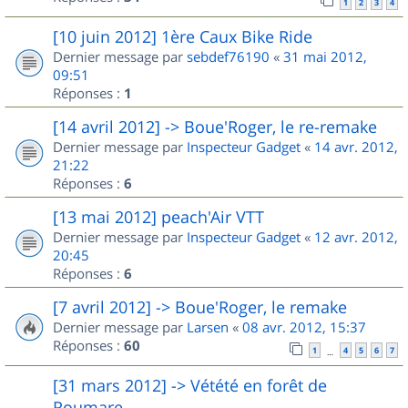
1
2
3
4
[10 juin 2012] 1ère Caux Bike Ride
Dernier message par
sebdef76190
«
31 mai 2012,
09:51
Réponses :
1
[14 avril 2012] -> Boue'Roger, le re-remake
Dernier message par
Inspecteur Gadget
«
14 avr. 2012,
21:22
Réponses :
6
[13 mai 2012] peach'Air VTT
Dernier message par
Inspecteur Gadget
«
12 avr. 2012,
20:45
Réponses :
6
[7 avril 2012] -> Boue'Roger, le remake
Dernier message par
Larsen
«
08 avr. 2012, 15:37
Réponses :
60
1
4
5
6
7
…
[31 mars 2012] -> Vétété en forêt de
Roumare