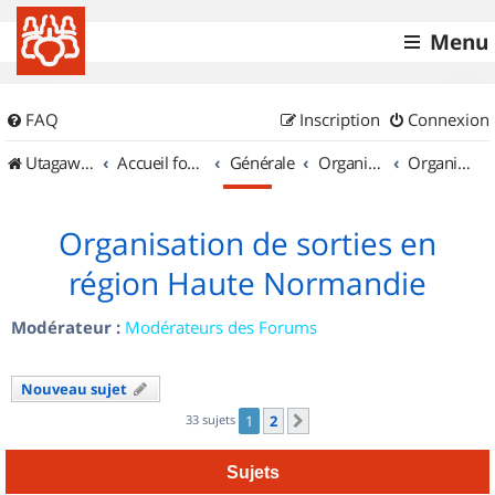
Menu
FAQ
Inscription
Connexion
UtagawaVTT (Randos VTT et VTTAE avec traces GPS)
Accueil forum
Générale
Organisation de sorties & Recherche de partenaires
Organisation de sorties en région Haute Normandie
Organisation de sorties en
région Haute Normandie
Modérateur :
Modérateurs des Forums
Nouveau sujet
33 sujets
1
2
Suivant
Sujets