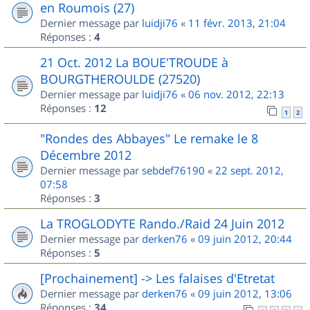
en Roumois (27)
Dernier message par
luidji76
«
11 févr. 2013, 21:04
Réponses :
4
21 Oct. 2012 La BOUE'TROUDE à
BOURGTHEROULDE (27520)
Dernier message par
luidji76
«
06 nov. 2012, 22:13
Réponses :
12
1
2
"Rondes des Abbayes" Le remake le 8
Décembre 2012
Dernier message par
sebdef76190
«
22 sept. 2012,
07:58
Réponses :
3
La TROGLODYTE Rando./Raid 24 Juin 2012
Dernier message par
derken76
«
09 juin 2012, 20:44
Réponses :
5
[Prochainement] -> Les falaises d'Etretat
Dernier message par
derken76
«
09 juin 2012, 13:06
Réponses :
34