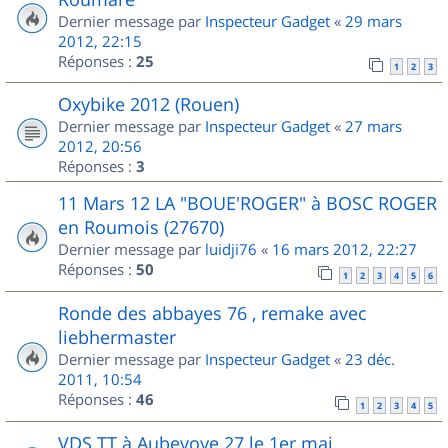
Dernier message par
Inspecteur Gadget
«
29 mars
2012, 22:15
Réponses :
25
1
2
3
Oxybike 2012 (Rouen)
Dernier message par
Inspecteur Gadget
«
27 mars
2012, 20:56
Réponses :
3
11 Mars 12 LA "BOUE'ROGER" à BOSC ROGER
en Roumois (27670)
Dernier message par
luidji76
«
16 mars 2012, 22:27
Réponses :
50
1
2
3
4
5
6
Ronde des abbayes 76 , remake avec
liebhermaster
Dernier message par
Inspecteur Gadget
«
23 déc.
2011, 10:54
Réponses :
46
1
2
3
4
5
VDS TT à Aubevoye 27 le 1er mai