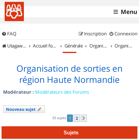
Menu
FAQ
Inscription
Connexion
UtagawaVTT (Randos VTT et VTTAE avec traces GPS)
Accueil forum
Générale
Organisation de sorties & Recherche de partenaires
Organisation de sorties en région Haute Normandie
Organisation de sorties en
région Haute Normandie
Modérateur :
Modérateurs des Forums
Nouveau sujet
33 sujets
1
2
Suivant
Sujets