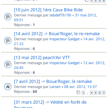
1
2
3
4
[10 juin 2012] 1ère Caux Bike Ride
Dernier message par
sebdef76190
«
31 mai 2012,
09:51
Réponses :
1
[14 avril 2012] -> Boue'Roger, le re-remake
Dernier message par
Inspecteur Gadget
«
14 avr. 2012,
21:22
Réponses :
6
[13 mai 2012] peach'Air VTT
Dernier message par
Inspecteur Gadget
«
12 avr. 2012,
20:45
Réponses :
6
[7 avril 2012] -> Boue'Roger, le remake
Dernier message par
Larsen
«
08 avr. 2012, 15:37
Réponses :
60
1
4
5
6
7
…
[31 mars 2012] -> Vétété en forêt de
Roumare