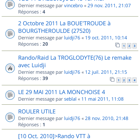
Dernier message par
vincebro
«
29 nov. 2011, 21:07
Réponses :
4
2 Octobre 2011 La BOUE'TROUDE à
BOURGTHEROULDE (27520)
Dernier message par
luidji76
«
19 oct. 2011, 10:14
Réponses :
20
1
2
3
Rando/Raid La TROGLODYTE(76) Le remake
avec Luidji
Dernier message par
luidji76
«
12 juil. 2011, 21:15
Réponses :
39
1
2
3
4
LE 29 MAI 2011 LA MONCHOISE 4
Dernier message par
seblal
«
11 mai 2011, 11:08
ROULER UTILE
Dernier message par
luidji76
«
28 nov. 2010, 21:48
Réponses :
1
[10 Oct. 2010]>Rando VTT à