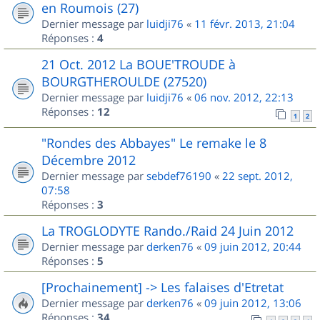
en Roumois (27)
Dernier message par
luidji76
«
11 févr. 2013, 21:04
Réponses :
4
21 Oct. 2012 La BOUE'TROUDE à
BOURGTHEROULDE (27520)
Dernier message par
luidji76
«
06 nov. 2012, 22:13
Réponses :
12
1
2
"Rondes des Abbayes" Le remake le 8
Décembre 2012
Dernier message par
sebdef76190
«
22 sept. 2012,
07:58
Réponses :
3
La TROGLODYTE Rando./Raid 24 Juin 2012
Dernier message par
derken76
«
09 juin 2012, 20:44
Réponses :
5
[Prochainement] -> Les falaises d'Etretat
Dernier message par
derken76
«
09 juin 2012, 13:06
Réponses :
34