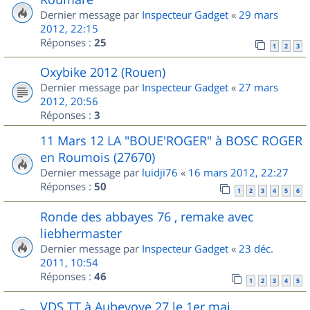
Dernier message par
Inspecteur Gadget
«
29 mars
2012, 22:15
Réponses :
25
1
2
3
Oxybike 2012 (Rouen)
Dernier message par
Inspecteur Gadget
«
27 mars
2012, 20:56
Réponses :
3
11 Mars 12 LA "BOUE'ROGER" à BOSC ROGER
en Roumois (27670)
Dernier message par
luidji76
«
16 mars 2012, 22:27
Réponses :
50
1
2
3
4
5
6
Ronde des abbayes 76 , remake avec
liebhermaster
Dernier message par
Inspecteur Gadget
«
23 déc.
2011, 10:54
Réponses :
46
1
2
3
4
5
VDS TT à Aubevoye 27 le 1er mai