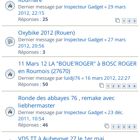
Dernier message par
Inspecteur Gadget
«
29 mars
2012, 22:15
Réponses :
25
1
2
3
Oxybike 2012 (Rouen)
Dernier message par
Inspecteur Gadget
«
27 mars
2012, 20:56
Réponses :
3
11 Mars 12 LA "BOUE'ROGER" à BOSC ROGER
en Roumois (27670)
Dernier message par
luidji76
«
16 mars 2012, 22:27
Réponses :
50
1
2
3
4
5
6
Ronde des abbayes 76 , remake avec
liebhermaster
Dernier message par
Inspecteur Gadget
«
23 déc.
2011, 10:54
Réponses :
46
1
2
3
4
5
VDS TT à Aubevoye 27 le 1er mai