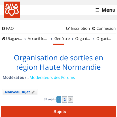
Menu
FAQ
Inscription
Connexion
UtagawaVTT (Randos VTT et VTTAE avec traces GPS)
Accueil forum
Générale
Organisation de sorties & Recherche de partenaires
Organisation de sorties en région Haute Normandie
Organisation de sorties en
région Haute Normandie
Modérateur :
Modérateurs des Forums
Nouveau sujet
33 sujets
1
2
Suivant
Sujets