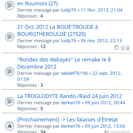
en Roumois (27)
Dernier message par
luidji76
«
11 févr. 2013, 21:04
Réponses :
4
21 Oct. 2012 La BOUE'TROUDE à
BOURGTHEROULDE (27520)
Dernier message par
luidji76
«
06 nov. 2012, 22:13
Réponses :
12
1
2
"Rondes des Abbayes" Le remake le 8
Décembre 2012
Dernier message par
sebdef76190
«
22 sept. 2012,
07:58
Réponses :
3
La TROGLODYTE Rando./Raid 24 Juin 2012
Dernier message par
derken76
«
09 juin 2012, 20:44
Réponses :
5
[Prochainement] -> Les falaises d'Etretat
Dernier message par
derken76
«
09 juin 2012, 13:06
Réponses :
34