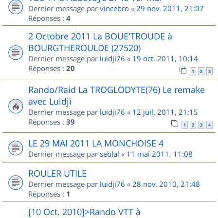
Dernier message par
vincebro
«
29 nov. 2011, 21:07
Réponses :
4
2 Octobre 2011 La BOUE'TROUDE à
BOURGTHEROULDE (27520)
Dernier message par
luidji76
«
19 oct. 2011, 10:14
Réponses :
20
1
2
3
Rando/Raid La TROGLODYTE(76) Le remake
avec Luidji
Dernier message par
luidji76
«
12 juil. 2011, 21:15
Réponses :
39
1
2
3
4
LE 29 MAI 2011 LA MONCHOISE 4
Dernier message par
seblal
«
11 mai 2011, 11:08
ROULER UTILE
Dernier message par
luidji76
«
28 nov. 2010, 21:48
Réponses :
1
[10 Oct. 2010]>Rando VTT à