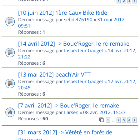
1
2
3
4
[10 juin 2012] 1ère Caux Bike Ride
Dernier message par
sebdef76190
«
31 mai 2012,
09:51
Réponses :
1
[14 avril 2012] -> Boue'Roger, le re-remake
Dernier message par
Inspecteur Gadget
«
14 avr. 2012,
21:22
Réponses :
6
[13 mai 2012] peach'Air VTT
Dernier message par
Inspecteur Gadget
«
12 avr. 2012,
20:45
Réponses :
6
[7 avril 2012] -> Boue'Roger, le remake
Dernier message par
Larsen
«
08 avr. 2012, 15:37
Réponses :
60
1
4
5
6
7
…
[31 mars 2012] -> Vétété en forêt de
Roumare