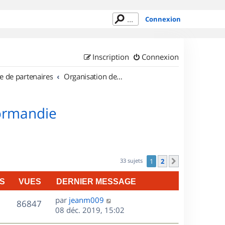
Connexion
Inscription
Connexion
e de partenaires
Organisation de sorties en région Haute Normandie
Normandie
33 sujets
1
2
Suivant
S
VUES
DERNIER MESSAGE
D
par
jeanm009
V
86847
e
08 déc. 2019, 15:02
r
u