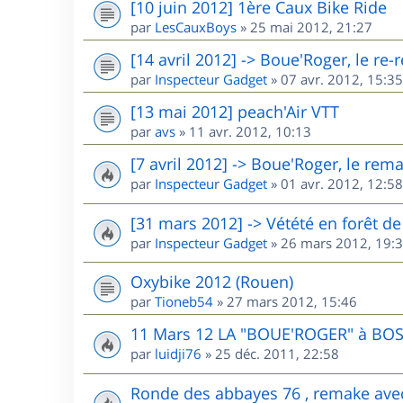
[10 juin 2012] 1ère Caux Bike Ride
par
LesCauxBoys
»
25 mai 2012, 21:27
[14 avril 2012] -> Boue'Roger, le re
par
Inspecteur Gadget
»
07 avr. 2012, 15:35
[13 mai 2012] peach'Air VTT
par
avs
»
11 avr. 2012, 10:13
[7 avril 2012] -> Boue'Roger, le rem
par
Inspecteur Gadget
»
01 avr. 2012, 12:58
[31 mars 2012] -> Vétété en forêt 
par
Inspecteur Gadget
»
26 mars 2012, 19:
Oxybike 2012 (Rouen)
par
Tioneb54
»
27 mars 2012, 15:46
11 Mars 12 LA "BOUE'ROGER" à BO
par
luidji76
»
25 déc. 2011, 22:58
Ronde des abbayes 76 , remake ave