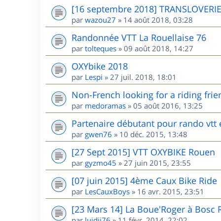
[16 septembre 2018] TRANSLOVERI
par
wazou27
»
14 août 2018, 03:28
Randonnée VTT La Rouellaise 76
par
tolteques
»
09 août 2018, 14:27
OXYbike 2018
par
Lespi
»
27 juil. 2018, 18:01
Non-French looking for a riding frie
par
medoramas
»
05 août 2016, 13:25
Partenaire débutant pour rando vtt
par
gwen76
»
10 déc. 2015, 13:48
[27 Sept 2015] VTT OXYBIKE Rouen
par
gyzmo45
»
27 juin 2015, 23:55
[07 juin 2015] 4ème Caux Bike Ride
par
LesCauxBoys
»
16 avr. 2015, 23:51
[23 Mars 14] La Boue'Roger à Bosc 
par
luidji76
»
11 févr. 2014, 22:02