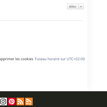
e
e
a
s
Aller
r
s
g
m
s
e
e
a
s
g
s
e
a
g
e
upprimer les cookies
Fuseau horaire sur
UTC+02:00