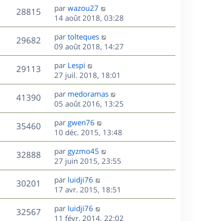
n
D
par
wazou27
V
28815
e
i
e
14 août 2018, 03:28
e
r
u
s
r
D
par
tolteques
n
V
29682
m
e
e
09 août 2018, 14:27
i
e
r
u
e
s
s
D
par
Lespi
n
r
V
29113
s
e
e
27 juil. 2018, 18:01
i
m
a
r
u
e
e
s
D
g
par
medoramas
n
r
V
s
41390
e
e
e
05 août 2016, 13:25
i
m
s
r
u
e
e
a
s
D
par
gwen76
n
r
V
s
35460
g
e
e
10 déc. 2015, 13:48
i
m
s
e
r
u
e
e
a
s
D
par
gyzmo45
n
r
V
s
32888
g
e
e
27 juin 2015, 23:55
i
m
s
e
r
u
e
e
a
s
D
par
luidji76
n
r
V
s
30201
g
e
e
17 avr. 2015, 18:51
i
m
s
e
r
u
e
e
a
s
D
par
luidji76
n
r
V
s
32567
g
e
e
11 févr. 2014, 22:02
i
m
s