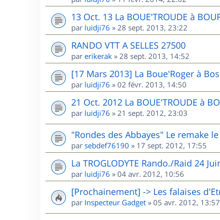
13 Oct. 13 La BOUE'TROUDE à BOU
par
luidji76
»
28 sept. 2013, 23:22
RANDO VTT A SELLES 27500
par
erikerak
»
28 sept. 2013, 14:52
[17 Mars 2013] La Boue'Roger à Bos
par
luidji76
»
02 févr. 2013, 14:50
21 Oct. 2012 La BOUE'TROUDE à B
par
luidji76
»
21 sept. 2012, 23:03
"Rondes des Abbayes" Le remake l
par
sebdef76190
»
17 sept. 2012, 17:55
La TROGLODYTE Rando./Raid 24 Jui
par
luidji76
»
04 avr. 2012, 10:56
[Prochainement] -> Les falaises d'Et
par
Inspecteur Gadget
»
05 avr. 2012, 13:57