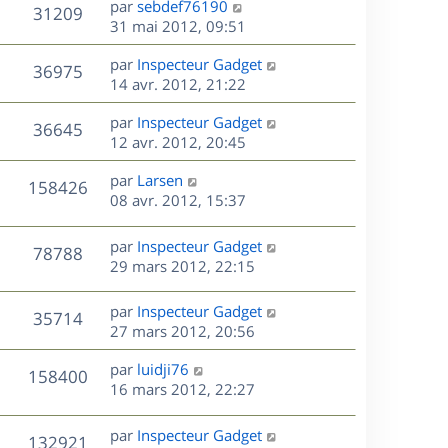
r
s
D
par
sebdef76190
V
31209
e
e
i
m
s
e
31 mai 2012, 09:51
e
e
a
r
u
s
r
s
D
g
par
Inspecteur Gadget
n
V
36975
m
s
e
e
e
14 avr. 2012, 21:22
i
e
a
r
u
e
s
s
D
g
par
Inspecteur Gadget
n
r
V
36645
s
e
e
e
12 avr. 2012, 20:45
i
m
a
r
u
e
e
s
D
g
par
Larsen
n
r
V
s
158426
e
e
e
08 avr. 2012, 15:37
i
m
s
r
u
e
e
a
s
n
r
s
D
g
par
Inspecteur Gadget
V
78788
e
i
m
s
e
e
29 mars 2012, 22:15
e
e
a
r
u
s
r
s
g
n
D
par
Inspecteur Gadget
V
35714
m
s
e
e
i
e
27 mars 2012, 20:56
e
a
e
r
u
s
s
g
r
D
par
luidji76
n
V
158400
s
e
m
e
e
16 mars 2012, 22:27
i
a
e
r
u
e
g
s
s
n
r
D
par
Inspecteur Gadget
e
V
132921
s
e