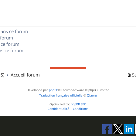
n
e
o
s
s
n
e
s
dans ce forum
s
 forum
e
 ce forum
s ce forum
s
S)
Accueil forum
S
Développé par
phpBB
® Forum Software © phpBB Limited
Traduction française officielle
©
Qiaeru
Optimized by:
phpBB SEO
Confidentialité
|
Conditions