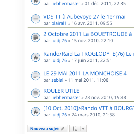
par
liebhermaster
»
01 déc. 2011, 22:35
VDS TT à Aubevoye 27 le 1er mai
par
blairal1
»
16 avr. 2011, 09:55
2 Octobre 2011 La BOUE'TROUDE 
par
luidji76
»
15 nov. 2010, 22:10
Rando/Raid La TROGLODYTE(76) Le r
par
luidji76
»
17 juin 2011, 22:51
LE 29 MAI 2011 LA MONCHOISE 4
par
seblal
»
11 mai 2011, 11:08
ROULER UTILE
par
liebhermaster
»
28 nov. 2010, 19:48
[10 Oct. 2010]>Rando VTT à BOUR
par
luidji76
»
24 mars 2010, 21:58
Nouveau sujet