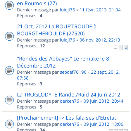
en Roumois (27)
Dernier message par
luidji76
«
11 févr. 2013, 21:04
Réponses :
4
21 Oct. 2012 La BOUE'TROUDE à
BOURGTHEROULDE (27520)
Dernier message par
luidji76
«
06 nov. 2012, 22:13
Réponses :
12
1
2
"Rondes des Abbayes" Le remake le 8
Décembre 2012
Dernier message par
sebdef76190
«
22 sept. 2012,
07:58
Réponses :
3
La TROGLODYTE Rando./Raid 24 Juin 2012
Dernier message par
derken76
«
09 juin 2012, 20:44
Réponses :
5
[Prochainement] -> Les falaises d'Etretat
Dernier message par
derken76
«
09 juin 2012, 13:06
Réponses :
34