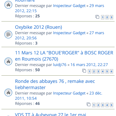
Dernier message par
Inspecteur Gadget
«
29 mars
2012, 22:15
Réponses :
25
1
2
3
Oxybike 2012 (Rouen)
Dernier message par
Inspecteur Gadget
«
27 mars
2012, 20:56
Réponses :
3
11 Mars 12 LA "BOUE'ROGER" à BOSC ROGER
en Roumois (27670)
Dernier message par
luidji76
«
16 mars 2012, 22:27
Réponses :
50
1
2
3
4
5
6
Ronde des abbayes 76 , remake avec
liebhermaster
Dernier message par
Inspecteur Gadget
«
23 déc.
2011, 10:54
Réponses :
46
1
2
3
4
5
VDS TT à Aubevoye 27 le 1er mai