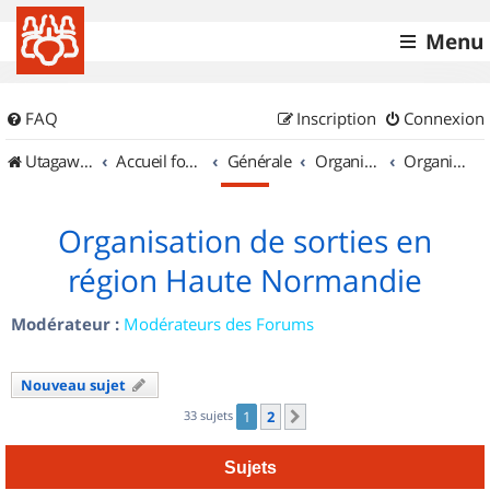
Menu
FAQ
Inscription
Connexion
UtagawaVTT (Randos VTT et VTTAE avec traces GPS)
Accueil forum
Générale
Organisation de sorties & Recherche de partenaires
Organisation de sorties en région Haute Normandie
Organisation de sorties en
région Haute Normandie
Modérateur :
Modérateurs des Forums
Nouveau sujet
33 sujets
1
2
Suivant
Sujets