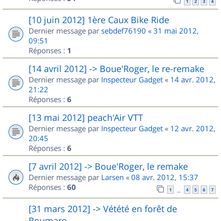
1
2
3
4
[10 juin 2012] 1ère Caux Bike Ride
Dernier message par
sebdef76190
«
31 mai 2012,
09:51
Réponses :
1
[14 avril 2012] -> Boue'Roger, le re-remake
Dernier message par
Inspecteur Gadget
«
14 avr. 2012,
21:22
Réponses :
6
[13 mai 2012] peach'Air VTT
Dernier message par
Inspecteur Gadget
«
12 avr. 2012,
20:45
Réponses :
6
[7 avril 2012] -> Boue'Roger, le remake
Dernier message par
Larsen
«
08 avr. 2012, 15:37
Réponses :
60
1
4
5
6
7
…
[31 mars 2012] -> Vétété en forêt de
Roumare