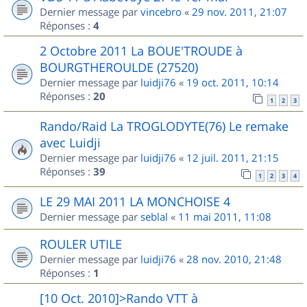
Dernier message par
vincebro
«
29 nov. 2011, 21:07
Réponses :
4
2 Octobre 2011 La BOUE'TROUDE à
BOURGTHEROULDE (27520)
Dernier message par
luidji76
«
19 oct. 2011, 10:14
Réponses :
20
1
2
3
Rando/Raid La TROGLODYTE(76) Le remake
avec Luidji
Dernier message par
luidji76
«
12 juil. 2011, 21:15
Réponses :
39
1
2
3
4
LE 29 MAI 2011 LA MONCHOISE 4
Dernier message par
seblal
«
11 mai 2011, 11:08
ROULER UTILE
Dernier message par
luidji76
«
28 nov. 2010, 21:48
Réponses :
1
[10 Oct. 2010]>Rando VTT à