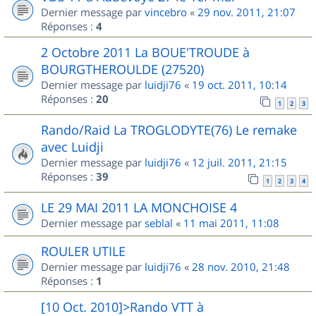
Dernier message par
vincebro
«
29 nov. 2011, 21:07
Réponses :
4
2 Octobre 2011 La BOUE'TROUDE à
BOURGTHEROULDE (27520)
Dernier message par
luidji76
«
19 oct. 2011, 10:14
Réponses :
20
1
2
3
Rando/Raid La TROGLODYTE(76) Le remake
avec Luidji
Dernier message par
luidji76
«
12 juil. 2011, 21:15
Réponses :
39
1
2
3
4
LE 29 MAI 2011 LA MONCHOISE 4
Dernier message par
seblal
«
11 mai 2011, 11:08
ROULER UTILE
Dernier message par
luidji76
«
28 nov. 2010, 21:48
Réponses :
1
[10 Oct. 2010]>Rando VTT à