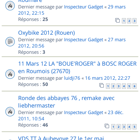
Dernier message par
Inspecteur Gadget
«
29 mars
2012, 22:15
Réponses :
25
1
2
3
Oxybike 2012 (Rouen)
Dernier message par
Inspecteur Gadget
«
27 mars
2012, 20:56
Réponses :
3
11 Mars 12 LA "BOUE'ROGER" à BOSC ROGER
en Roumois (27670)
Dernier message par
luidji76
«
16 mars 2012, 22:27
Réponses :
50
1
2
3
4
5
6
Ronde des abbayes 76 , remake avec
liebhermaster
Dernier message par
Inspecteur Gadget
«
23 déc.
2011, 10:54
Réponses :
46
1
2
3
4
5
VDS TT à Aubevoye 27 le 1er mai