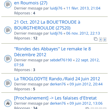
en Roumois (27)
Dernier message par
luidji76
«
11 févr. 2013, 21:04
Réponses :
4
21 Oct. 2012 La BOUE'TROUDE à
BOURGTHEROULDE (27520)
Dernier message par
luidji76
«
06 nov. 2012, 22:13
Réponses :
12
1
2
"Rondes des Abbayes" Le remake le 8
Décembre 2012
Dernier message par
sebdef76190
«
22 sept. 2012,
07:58
Réponses :
3
La TROGLODYTE Rando./Raid 24 Juin 2012
Dernier message par
derken76
«
09 juin 2012, 20:44
Réponses :
5
[Prochainement] -> Les falaises d'Etretat
Dernier message par
derken76
«
09 juin 2012, 13:06
Réponses :
34