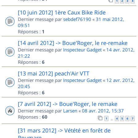
1
2
3
4
[10 juin 2012] 1ère Caux Bike Ride
Dernier message par
sebdef76190
«
31 mai 2012,
09:51
Réponses :
1
[14 avril 2012] -> Boue'Roger, le re-remake
Dernier message par
Inspecteur Gadget
«
14 avr. 2012,
21:22
Réponses :
6
[13 mai 2012] peach'Air VTT
Dernier message par
Inspecteur Gadget
«
12 avr. 2012,
20:45
Réponses :
6
[7 avril 2012] -> Boue'Roger, le remake
Dernier message par
Larsen
«
08 avr. 2012, 15:37
Réponses :
60
1
4
5
6
7
…
[31 mars 2012] -> Vétété en forêt de
Roumare