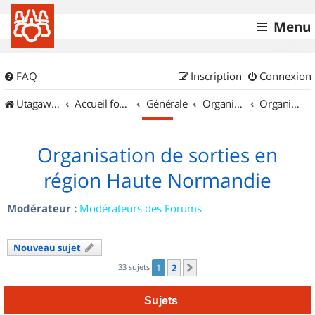
Menu
FAQ
Inscription
Connexion
UtagawaVTT (Randos VTT et VTTAE avec traces GPS)
Accueil forum
Générale
Organisation de sorties & Recherche de partenaires
Organisation de sorties en région Haute Normandie
Organisation de sorties en
région Haute Normandie
Modérateur :
Modérateurs des Forums
Nouveau sujet
33 sujets
1
2
Suivant
Sujets