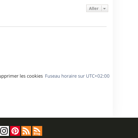
e
e
a
s
Aller
r
s
g
m
s
e
e
a
s
g
s
e
a
g
e
upprimer les cookies
Fuseau horaire sur
UTC+02:00