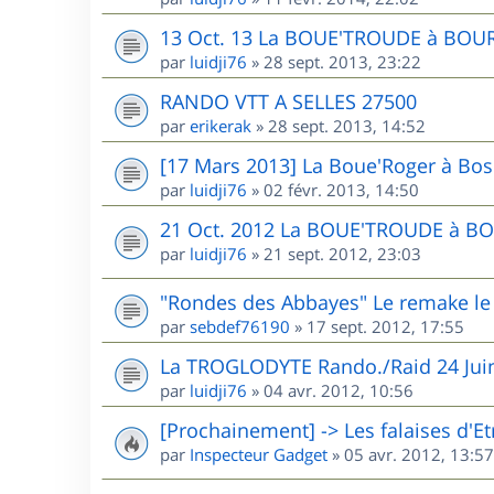
13 Oct. 13 La BOUE'TROUDE à BOU
par
luidji76
»
28 sept. 2013, 23:22
RANDO VTT A SELLES 27500
par
erikerak
»
28 sept. 2013, 14:52
[17 Mars 2013] La Boue'Roger à Bos
par
luidji76
»
02 févr. 2013, 14:50
21 Oct. 2012 La BOUE'TROUDE à B
par
luidji76
»
21 sept. 2012, 23:03
"Rondes des Abbayes" Le remake l
par
sebdef76190
»
17 sept. 2012, 17:55
La TROGLODYTE Rando./Raid 24 Jui
par
luidji76
»
04 avr. 2012, 10:56
[Prochainement] -> Les falaises d'Et
par
Inspecteur Gadget
»
05 avr. 2012, 13:57