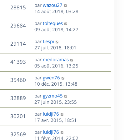
n
D
par
wazou27
V
28815
e
i
e
14 août 2018, 03:28
e
r
u
s
r
D
par
tolteques
n
V
29684
m
e
e
09 août 2018, 14:27
i
e
r
u
e
s
s
D
par
Lespi
n
r
V
29114
s
e
e
27 juil. 2018, 18:01
i
m
a
r
u
e
e
s
D
g
par
medoramas
n
r
V
s
41393
e
e
e
05 août 2016, 13:25
i
m
s
r
u
e
e
a
s
D
par
gwen76
n
r
V
s
35460
g
e
e
10 déc. 2015, 13:48
i
m
s
e
r
u
e
e
a
s
D
par
gyzmo45
n
r
V
s
32889
g
e
e
27 juin 2015, 23:55
i
m
s
e
r
u
e
e
a
s
D
par
luidji76
n
r
V
s
30201
g
e
e
17 avr. 2015, 18:51
i
m
s
e
r
u
e
e
a
s
D
par
luidji76
n
r
V
s
32569
g
e
e
11 févr. 2014, 22:02
i
m
s