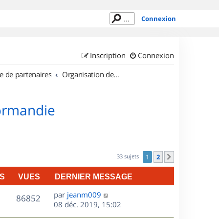
Connexion
Inscription
Connexion
e de partenaires
Organisation de sorties en région Haute Normandie
Normandie
33 sujets
1
2
Suivant
S
VUES
DERNIER MESSAGE
D
par
jeanm009
V
86852
e
08 déc. 2019, 15:02
r
u