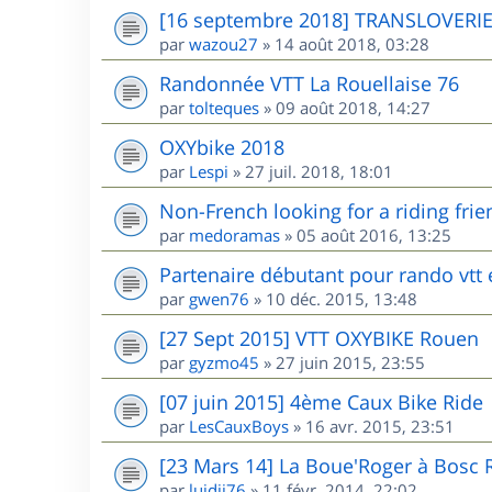
[16 septembre 2018] TRANSLOVERI
par
wazou27
»
14 août 2018, 03:28
Randonnée VTT La Rouellaise 76
par
tolteques
»
09 août 2018, 14:27
OXYbike 2018
par
Lespi
»
27 juil. 2018, 18:01
Non-French looking for a riding frie
par
medoramas
»
05 août 2016, 13:25
Partenaire débutant pour rando vtt
par
gwen76
»
10 déc. 2015, 13:48
[27 Sept 2015] VTT OXYBIKE Rouen
par
gyzmo45
»
27 juin 2015, 23:55
[07 juin 2015] 4ème Caux Bike Ride
par
LesCauxBoys
»
16 avr. 2015, 23:51
[23 Mars 14] La Boue'Roger à Bosc 
par
luidji76
»
11 févr. 2014, 22:02