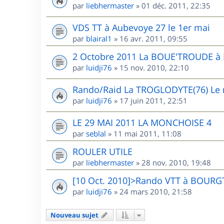
par
liebhermaster
»
01 déc. 2011, 22:35
VDS TT à Aubevoye 27 le 1er mai
par
blairal1
»
16 avr. 2011, 09:55
2 Octobre 2011 La BOUE'TROUDE 
par
luidji76
»
15 nov. 2010, 22:10
Rando/Raid La TROGLODYTE(76) Le r
par
luidji76
»
17 juin 2011, 22:51
LE 29 MAI 2011 LA MONCHOISE 4
par
seblal
»
11 mai 2011, 11:08
ROULER UTILE
par
liebhermaster
»
28 nov. 2010, 19:48
[10 Oct. 2010]>Rando VTT à BOUR
par
luidji76
»
24 mars 2010, 21:58
Nouveau sujet