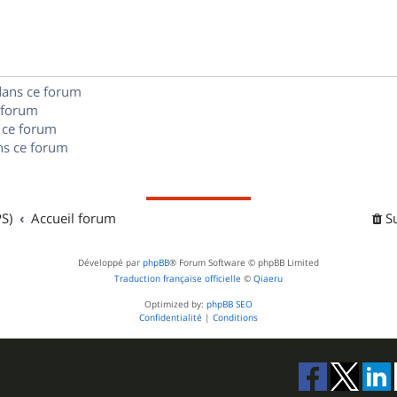
n
e
o
s
s
n
e
s
dans ce forum
s
 forum
e
 ce forum
s ce forum
s
S)
Accueil forum
S
Développé par
phpBB
® Forum Software © phpBB Limited
Traduction française officielle
©
Qiaeru
Optimized by:
phpBB SEO
Confidentialité
|
Conditions