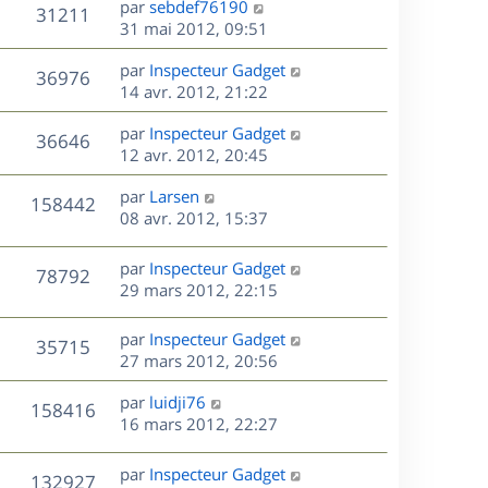
r
s
D
par
sebdef76190
V
31211
e
e
i
m
s
e
31 mai 2012, 09:51
e
e
a
r
u
s
r
s
D
g
par
Inspecteur Gadget
n
V
36976
m
s
e
e
e
14 avr. 2012, 21:22
i
e
a
r
u
e
s
s
D
g
par
Inspecteur Gadget
n
r
V
36646
s
e
e
e
12 avr. 2012, 20:45
i
m
a
r
u
e
e
s
D
g
par
Larsen
n
r
V
s
158442
e
e
e
08 avr. 2012, 15:37
i
m
s
r
u
e
e
a
s
n
r
s
D
g
par
Inspecteur Gadget
V
78792
e
i
m
s
e
e
29 mars 2012, 22:15
e
e
a
r
u
s
r
s
g
n
D
par
Inspecteur Gadget
V
35715
m
s
e
e
i
e
27 mars 2012, 20:56
e
a
e
r
u
s
s
g
r
D
par
luidji76
n
V
158416
s
e
m
e
e
16 mars 2012, 22:27
i
a
e
r
u
e
g
s
s
n
r
D
par
Inspecteur Gadget
e
V
132927
s
e