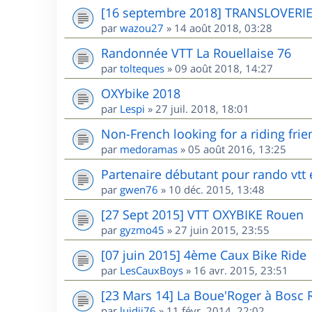
[16 septembre 2018] TRANSLOVERI
par
wazou27
»
14 août 2018, 03:28
Randonnée VTT La Rouellaise 76
par
tolteques
»
09 août 2018, 14:27
OXYbike 2018
par
Lespi
»
27 juil. 2018, 18:01
Non-French looking for a riding frie
par
medoramas
»
05 août 2016, 13:25
Partenaire débutant pour rando vtt
par
gwen76
»
10 déc. 2015, 13:48
[27 Sept 2015] VTT OXYBIKE Rouen
par
gyzmo45
»
27 juin 2015, 23:55
[07 juin 2015] 4ème Caux Bike Ride
par
LesCauxBoys
»
16 avr. 2015, 23:51
[23 Mars 14] La Boue'Roger à Bosc 
par
luidji76
»
11 févr. 2014, 22:02