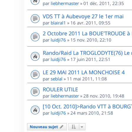
par
liebhermaster
»
01 déc. 2011, 22:35
VDS TT à Aubevoye 27 le 1er mai
par
blairal1
»
16 avr. 2011, 09:55
2 Octobre 2011 La BOUE'TROUDE 
par
luidji76
»
15 nov. 2010, 22:10
Rando/Raid La TROGLODYTE(76) Le r
par
luidji76
»
17 juin 2011, 22:51
LE 29 MAI 2011 LA MONCHOISE 4
par
seblal
»
11 mai 2011, 11:08
ROULER UTILE
par
liebhermaster
»
28 nov. 2010, 19:48
[10 Oct. 2010]>Rando VTT à BOUR
par
luidji76
»
24 mars 2010, 21:58
Nouveau sujet