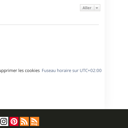
e
e
a
s
Aller
r
s
g
m
s
e
e
a
s
g
s
e
a
g
e
upprimer les cookies
Fuseau horaire sur
UTC+02:00