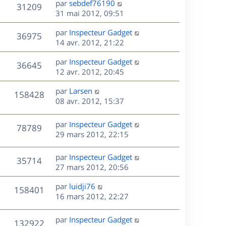
r
s
D
par
sebdef76190
V
31209
e
e
i
m
s
e
31 mai 2012, 09:51
e
e
a
r
u
s
r
s
D
g
par
Inspecteur Gadget
n
V
36975
m
s
e
e
e
14 avr. 2012, 21:22
i
e
a
r
u
e
s
s
D
g
par
Inspecteur Gadget
n
r
V
36645
s
e
e
e
12 avr. 2012, 20:45
i
m
a
r
u
e
e
s
D
g
par
Larsen
n
r
V
s
158428
e
e
e
08 avr. 2012, 15:37
i
m
s
r
u
e
e
a
s
n
r
s
D
g
par
Inspecteur Gadget
V
78789
e
i
m
s
e
e
29 mars 2012, 22:15
e
e
a
r
u
s
r
s
g
n
D
par
Inspecteur Gadget
V
35714
m
s
e
e
i
e
27 mars 2012, 20:56
e
a
e
r
u
s
s
g
r
D
par
luidji76
n
V
158401
s
e
m
e
e
16 mars 2012, 22:27
i
a
e
r
u
e
g
s
s
n
r
D
par
Inspecteur Gadget
e
V
132922
s
e