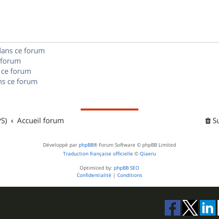
n
e
o
s
s
n
e
s
dans ce forum
s
 forum
e
 ce forum
s ce forum
s
S)
Accueil forum
S
Développé par
phpBB
® Forum Software © phpBB Limited
Traduction française officielle
©
Qiaeru
Optimized by:
phpBB SEO
Confidentialité
|
Conditions