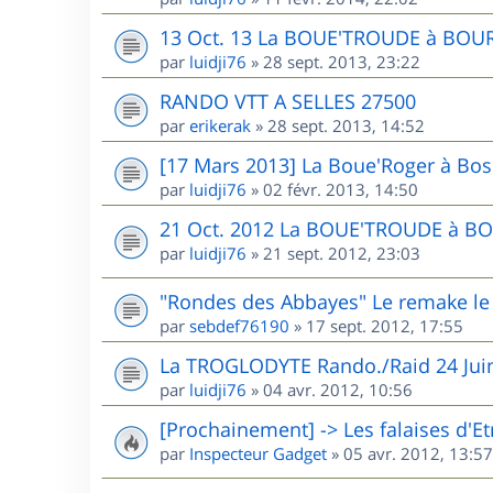
13 Oct. 13 La BOUE'TROUDE à BOU
par
luidji76
»
28 sept. 2013, 23:22
RANDO VTT A SELLES 27500
par
erikerak
»
28 sept. 2013, 14:52
[17 Mars 2013] La Boue'Roger à Bos
par
luidji76
»
02 févr. 2013, 14:50
21 Oct. 2012 La BOUE'TROUDE à B
par
luidji76
»
21 sept. 2012, 23:03
"Rondes des Abbayes" Le remake l
par
sebdef76190
»
17 sept. 2012, 17:55
La TROGLODYTE Rando./Raid 24 Jui
par
luidji76
»
04 avr. 2012, 10:56
[Prochainement] -> Les falaises d'Et
par
Inspecteur Gadget
»
05 avr. 2012, 13:57