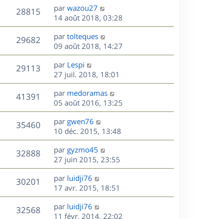
n
D
par
wazou27
V
28815
e
i
e
14 août 2018, 03:28
e
r
u
s
r
D
par
tolteques
n
V
29682
m
e
e
09 août 2018, 14:27
i
e
r
u
e
s
s
D
par
Lespi
n
r
V
29113
s
e
e
27 juil. 2018, 18:01
i
m
a
r
u
e
e
s
D
g
par
medoramas
n
r
V
s
41391
e
e
e
05 août 2016, 13:25
i
m
s
r
u
e
e
a
s
D
par
gwen76
n
r
V
s
35460
g
e
e
10 déc. 2015, 13:48
i
m
s
e
r
u
e
e
a
s
D
par
gyzmo45
n
r
V
s
32888
g
e
e
27 juin 2015, 23:55
i
m
s
e
r
u
e
e
a
s
D
par
luidji76
n
r
V
s
30201
g
e
e
17 avr. 2015, 18:51
i
m
s
e
r
u
e
e
a
s
D
par
luidji76
n
r
V
s
32568
g
e
e
11 févr. 2014, 22:02
i
m
s