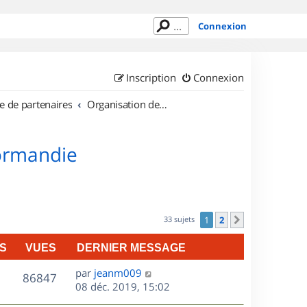
Connexion
Inscription
Connexion
e de partenaires
Organisation de sorties en région Haute Normandie
Normandie
33 sujets
1
2
Suivant
S
VUES
DERNIER MESSAGE
D
par
jeanm009
V
86847
e
08 déc. 2019, 15:02
r
u