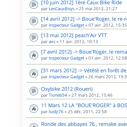
[10 juin 2012] 1ère Caux Bike Ride
par
LesCauxBoys
»
25 mai 2012, 21:27
[14 avril 2012] -> Boue'Roger, le re
par
Inspecteur Gadget
»
07 avr. 2012, 15:35
[13 mai 2012] peach'Air VTT
par
avs
»
11 avr. 2012, 10:13
[7 avril 2012] -> Boue'Roger, le rem
par
Inspecteur Gadget
»
01 avr. 2012, 12:58
[31 mars 2012] -> Vétété en forêt 
par
Inspecteur Gadget
»
26 mars 2012, 19:
Oxybike 2012 (Rouen)
par
Tioneb54
»
27 mars 2012, 15:46
11 Mars 12 LA "BOUE'ROGER" à BO
par
luidji76
»
25 déc. 2011, 22:58
Ronde des abbayes 76 , remake ave